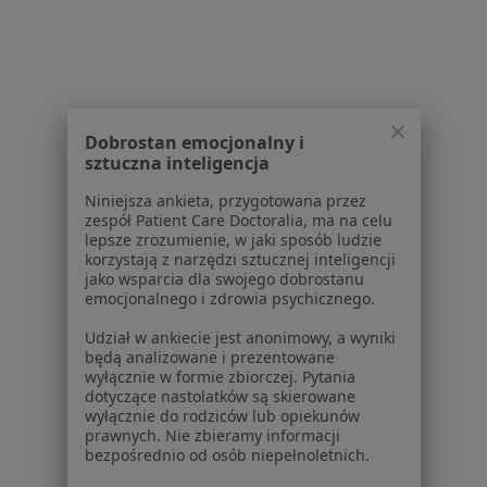
Bezpieczne płatności
dr n. med. Małgorzata Mazur
·
Więcej
Dermatolog, Dermatolog dziecięcy
675 opinii
choroby skóry dzieci i dorosłych
Dobrostan emocjonalny i
sztuczna inteligencja
trichoskopia i dermatoskopia w gabinecie
Niniejsza ankieta, przygotowana przez
wieloletnie doświadczenie
zespół Patient Care Doctoralia, ma na celu
lepsze zrozumienie, w jaki sposób ludzie
Konsultacja online
250 zł
korzystają z narzędzi sztucznej inteligencji
jako wsparcia dla swojego dobrostanu
Specjalista nie oferuje umawiania online pod tym adresem.
emocjonalnego i zdrowia psychicznego.
Poproś o wizytę
Udział w ankiecie jest anonimowy, a wyniki
będą analizowane i prezentowane
wyłącznie w formie zbiorczej. Pytania
dotyczące nastolatków są skierowane
wyłącznie do rodziców lub opiekunów
Powiązane wyszukiwania
|
Oferty pracy - Dermatolog
prawnych. Nie zbieramy informacji
bezpośrednio od osób niepełnoletnich.
W pobliżu Grabowa nad Prosną