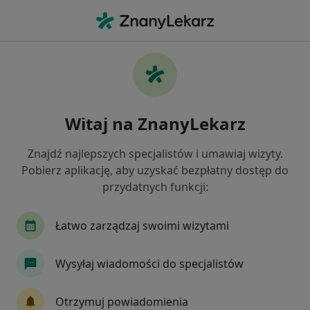
Me
Dermatolog • Grabów nad Prosną, wielkopolskie
Filtry
Mapa
Polecani dermatolodzy w Grabowie nad
Witaj na ZnanyLekarz
Prosną
Jak działają wyniki wyszukiwania
Znajdź najlepszych specjalistów i umawiaj wizyty.
Pobierz aplikację, aby uzyskać bezpłatny dostęp do
przydatnych funkcji:
Łatwo zarządzaj swoimi wizytami
Wysyłaj wiadomości do specjalistów
lek. Dominik Mocny
Otrzymuj powiadomienia
Dermatolog, Lekarz wykonujący zabiegi medycyny estetycznej