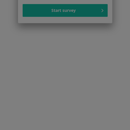
Dermatolodzy w Kaliszu
Start survey
Dermatolodzy w Sieradzu
Dermatolodzy w Ostrowie Wielkopolskim
Dermatolodzy w Wieluniu
Dermatolodzy w Twardogórze
Więcej (8)
Więcej w kategorii: W pobliżu Grabowa nad Pr
Strona Główna
Dermatolog
Grabów Nad Prosną
Zmień miasto
Serwis