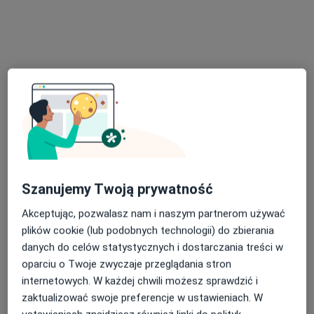
prywatny gabinet dermatologiczny
Specjalista nie oferuje umawiania online pod tym adresem.
Poproś o wizytę
Dostępne konsultacje online
Specjaliści w Twojej okolicy nie mają dostępności dla
wizyt stacjonarnych. Sprawdź konsultacje online.
Szanujemy Twoją prywatność
Akceptując, pozwalasz nam i naszym partnerom używać
plików cookie (lub podobnych technologii) do zbierania
danych do celów statystycznych i dostarczania treści w
oparciu o Twoje zwyczaje przeglądania stron
internetowych. W każdej chwili możesz sprawdzić i
zaktualizować swoje preferencje w ustawieniach. W
Bezpieczne płatności