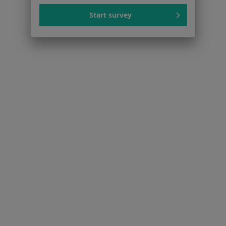
Więcej w kategorii: W pobliżu Rawy Mazowiec
Start survey
Najczęstsze schorzenia
Atopowe zapalenie skóry Rawa Mazowiecka
Grzybica Rawa Mazowiecka
Grzybica paznokci Rawa Mazowiecka
łupież Rawa Mazowiecka
łuszczyca Rawa Mazowiecka
Więcej (5)
Więcej w kategorii: Najczęstsze schorzenia
Strona Główna
Dermatolog
Rawa Mazowiecka
Zmień miasto