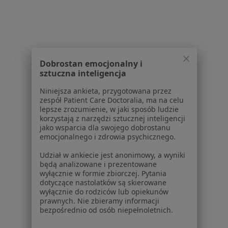
Dermatologia estetyczna
300 zł
Specjalista nie oferuje umawiania online pod tym adresem.
Poproś o wizytę
Dobrostan emocjonalny i
sztuczna inteligencja
Niniejsza ankieta, przygotowana przez
Powiązane wyszukiwania
|
Oferty pracy - Dermatolog
zespół Patient Care Doctoralia, ma na celu
lepsze zrozumienie, w jaki sposób ludzie
W pobliżu Rawy Mazowieckiej
korzystają z narzędzi sztucznej inteligencji
jako wsparcia dla swojego dobrostanu
Dermatolodzy w Łowiczu
emocjonalnego i zdrowia psychicznego.
Dermatolodzy w Skierniewicach
Udział w ankiecie jest anonimowy, a wyniki
będą analizowane i prezentowane
Dermatolodzy w Tomaszowie Mazowieckim
wyłącznie w formie zbiorczej. Pytania
dotyczące nastolatków są skierowane
Dermatolodzy w Łodzi
wyłącznie do rodziców lub opiekunów
prawnych. Nie zbieramy informacji
Dermatolodzy w Grójcu
bezpośrednio od osób niepełnoletnich.
Więcej (12)