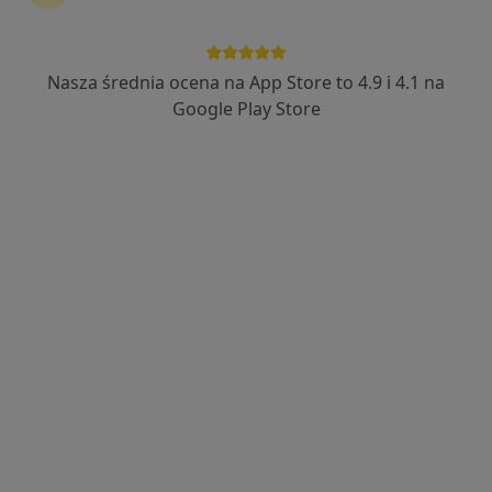
lek. Robert Kwiatkowski
·
Więcej
Nasza średnia ocena na App Store to 4.9 i 4.1 na
Dermatolog
232 opinie
Google Play Store
Al. Konstytucji 3 Maja 2, Rawa Mazowiecka
•
Mapa
Bamed Przychodnia Lekarsko-Pielęgniarska
Konsultacja dermatologiczna
od 100 zł
Specjalista nie oferuje umawiania online pod tym adresem.
Poproś o wizytę