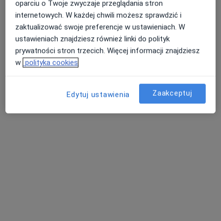
oparciu o Twoje zwyczaje przeglądania stron
Specjaliści w Twojej okolicy nie mają dostępności dla
internetowych. W każdej chwili możesz sprawdzić i
wizyt stacjonarnych. Sprawdź konsultacje online.
zaktualizować swoje preferencje w ustawieniach. W
ustawieniach znajdziesz również linki do polityk
prywatności stron trzecich. Więcej informacji znajdziesz
w
polityka cookies
Zaakceptuj
Edytuj ustawienia
Bezpieczne płatności
dr Ewa Polanowska-Palus
·
Więcej
Dermatolog, Wenerolog, Dermatolog dziecięcy
1709 opinii
Popularny specjalista: pacjenci chętnie płacą
online
Konsultacja dermatologiczna
300 zł
Specjalista nie oferuje umawiania online pod tym adresem.