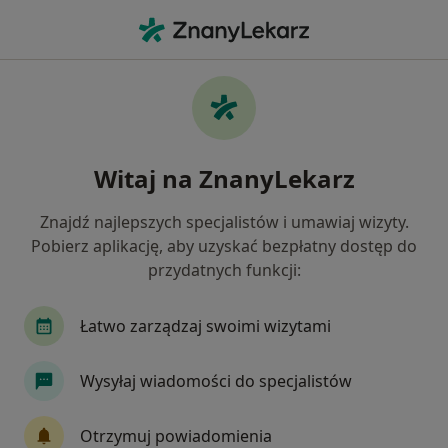
Me
Dermatolog • Rawa Mazowiecka, łódzkie
Filtry
Ubezpieczenie
Mapa
Polecani dermatolodzy w Rawie
Witaj na ZnanyLekarz
Mazowieckiej
Jak działają wyniki wyszukiwania
Znajdź najlepszych specjalistów i umawiaj wizyty.
Pobierz aplikację, aby uzyskać bezpłatny dostęp do
przydatnych funkcji:
Wybierz swoje ubezpieczenie
Łatwo zarządzaj swoimi wizytami
Wysyłaj wiadomości do specjalistów
Otrzymuj powiadomienia