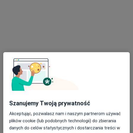
Centrum Medyczne Verbena
·
Więcej
Dermatologia, Interna, Ginekologia
Krakowska 9, Rawa Mazowiecka
•
Mapa
Konsultacja dermatologiczna
80 zł
Brak dostępnych specjalistów z wolnymi terminami w tym centrum medycznym.
Pokaż profil
Szanujemy Twoją prywatność
Akceptując, pozwalasz nam i naszym partnerom używać
plików cookie (lub podobnych technologii) do zbierania
Dostępne konsultacje online
danych do celów statystycznych i dostarczania treści w