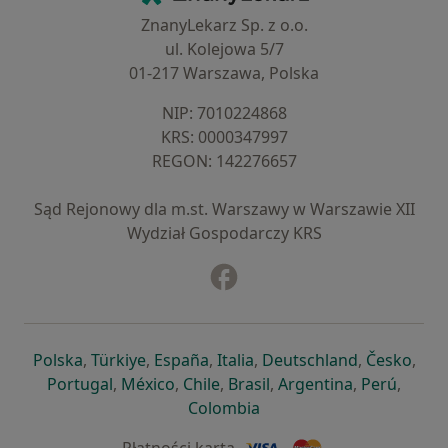
ZnanyLekarz Sp. z o.o.
ul. Kolejowa 5/7
01-217 Warszawa, Polska
NIP: ⁠7010224868
KRS: ⁠0000347997
REGON: ⁠142276657
Sąd Rejonowy dla m.st. Warszawy w Warszawie XII
Wydział Gospodarczy KRS
Facebook
otwiera się w nowej karcie
otwiera się w nowej karcie
otwiera się w nowej karcie
otwiera się w nowej karcie
otwiera się w nowej karci
otwiera się
otwi
Polska
,
Türkiye
,
España
,
Italia
,
Deutschland
,
Česko
,
otwiera się w nowej karcie
otwiera się w nowej karcie
otwiera się w nowej karcie
otwiera się w nowej kar
otwiera się 
otwier
Portugal
,
México
,
Chile
,
Brasil
,
Argentina
,
Perú
,
otwiera się w nowej karc
Colombia