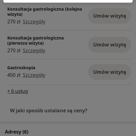
Konsultacja gastrologiczna (kolejna
wizyta)
Umów wizytę
270 zł
Szczegóły
Konsultacja gastrologiczna
(pierwsza wizyta)
Umów wizytę
270 zł
Szczegóły
Gastroskopia
Umów wizytę
450 zł
Szczegóły
+ 6 usług
W jaki sposób ustalane są ceny?
Adresy (6)