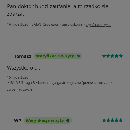
Pan doktor budzi zaufanie, a to rzadko sie
zdarza.
w opinii użytkownika Anna 
16 lipca 2026
•
SALVE Rzgowska
•
gastroskopia
•
zgłoś nadużycie
Tomasz
Weryfikacja wizyty
T
Wszystko ok. .
15 lipca 2026
•
SALVE Struga 3
•
konsultacja gastrologiczna (pierwsza wizyta)
•
w opinii użytkownika Tomasz
zgłoś nadużycie
WP
Weryfikacja wizyty
W