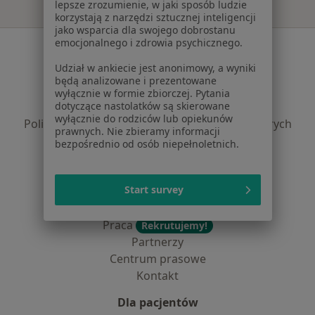
lepsze zrozumienie, w jaki sposób ludzie
korzystają z narzędzi sztucznej inteligencji
jako wsparcia dla swojego dobrostanu
emocjonalnego i zdrowia psychicznego.
Serwis
Udział w ankiecie jest anonimowy, a wyniki
Regulamin
będą analizowane i prezentowane
Polityka prywatności pacjentów
wyłącznie w formie zbiorczej. Pytania
dotyczące nastolatków są skierowane
Polityka prywatności profesjonalistów
wyłącznie do rodziców lub opiekunów
Polityka prywatności dla profesjonalistów, których
prawnych. Nie zbieramy informacji
dane pozyskaliśmy samodzielnie
bezpośrednio od osób niepełnoletnich.
Polityka cookies
Jak działają wyniki wyszukiwania
Start survey
Dostępność
O nas
Praca
Rekrutujemy!
Partnerzy
Centrum prasowe
Kontakt
Dla pacjentów