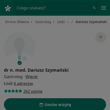
Me
Czego szukasz?
Strona Główna
Gastrolog
Łódź
Dariusz Szymański
Zmień miasto
dr n. med.
Dariusz Szymański
O specjalizacjach
Gastrolog
·
Więcej
Łódź
6 adresów
262 opinie
Umów wizytę