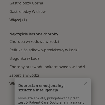
Gastrolodzy Górna
Gastrolodzy Widzew
Więcej (1)
Więcej w kategorii: Gastrolodzy w pobliżu
Najczęście leczone choroby
Choroba wrzodowa w Łodzi
Refluks żołądkowo-przełykowy w Łodzi
Biegunka w Łodzi
Choroby przewodu pokarmowego w Łodzi
Zaparcia w Łodzi
Więcej (15)
Dobrostan emocjonalny i
Więcej w kategorii: Najczęście leczone chorob
sztuczna inteligencja
Niniejsza ankieta, przygotowana przez
zespół Patient Care Doctoralia, ma na celu