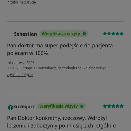
w opinii użytkownika Arek
•
zgłoś nadużycie
Sebastian
Weryfikacja wizyty
S
Pan doktor ma super podejście do pacjenta
polecam w 100%
18 czerwca 2026
•
SALVE Struga 3
•
konsultacja gastrologiczna (kolejna wizyta)
•
w opinii użytkownika Sebastian
zgłoś nadużycie
Grzegorz
Weryfikacja wizyty
G
Pan Doktor konkretny, rzeczowy. Wdrożył
leczenie i zobaczymy po miesiącach. Ogólnie