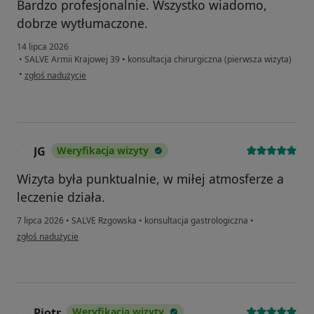
Bardzo profesjonalnie. Wszystko wiadomo,
dobrze wytłumaczone.
14 lipca 2026
•
SALVE Armii Krajowej 39
•
konsultacja chirurgiczna (pierwsza wizyta)
w opinii użytkownika WP
•
zgłoś nadużycie
JG
Weryfikacja wizyty
J
Wizyta była punktualnie, w miłej atmosferze a
leczenie działa.
7 lipca 2026
•
SALVE Rzgowska
•
konsultacja gastrologiczna
•
w opinii użytkownika JG
zgłoś nadużycie
Piotr
Weryfikacja wizyty
P