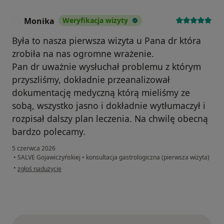
Monika
Weryfikacja wizyty
M
Była to nasza pierwsza wizyta u Pana dr która
zrobiła na nas ogromne wrażenie.
Pan dr uważnie wysłuchał problemu z którym
przyszliśmy, dokładnie przeanalizował
dokumentację medyczną którą mieliśmy ze
sobą, wszystko jasno i dokładnie wytłumaczył i
rozpisał dalszy plan leczenia. Na chwilę obecną
bardzo polecamy.
5 czerwca 2026
•
SALVE Gojawiczyńskiej
•
konsultacja gastrologiczna (pierwsza wizyta)
w opinii użytkownika Monika
•
zgłoś nadużycie