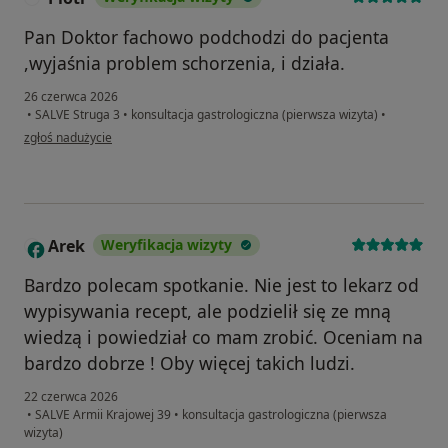
Pan Doktor fachowo podchodzi do pacjenta
,wyjaśnia problem schorzenia, i działa.
26 czerwca 2026
•
SALVE Struga 3
•
konsultacja gastrologiczna (pierwsza wizyta)
•
w opinii użytkownika Piotr
zgłoś nadużycie
Arek
Weryfikacja wizyty
A
Bardzo polecam spotkanie. Nie jest to lekarz od
wypisywania recept, ale podzielił się ze mną
wiedzą i powiedział co mam zrobić. Oceniam na
bardzo dobrze ! Oby więcej takich ludzi.
22 czerwca 2026
•
SALVE Armii Krajowej 39
•
konsultacja gastrologiczna (pierwsza
wizyta)