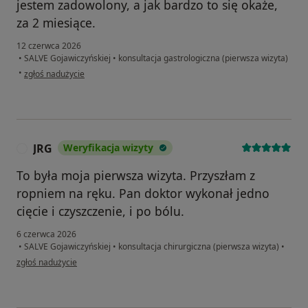
jestem zadowolony, a jak bardzo to się okaże,
za 2 miesiące.
12 czerwca 2026
•
SALVE Gojawiczyńskiej
•
konsultacja gastrologiczna (pierwsza wizyta)
w opinii użytkownika Grzegorz
•
zgłoś nadużycie
JRG
Weryfikacja wizyty
J
To była moja pierwsza wizyta. Przyszłam z
ropniem na ręku. Pan doktor wykonał jedno
cięcie i czyszczenie, i po bólu.
6 czerwca 2026
•
SALVE Gojawiczyńskiej
•
konsultacja chirurgiczna (pierwsza wizyta)
•
w opinii użytkownika JRG
zgłoś nadużycie