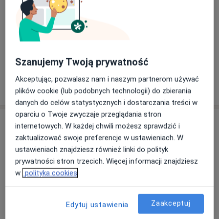
Zobacz galerię (3)
Szanujemy Twoją prywatność
Akceptując, pozwalasz nam i naszym partnerom używać
Pokaż więcej
o doświadczeniu
plików cookie (lub podobnych technologii) do zbierania
danych do celów statystycznych i dostarczania treści w
oparciu o Twoje zwyczaje przeglądania stron
Usługi i ceny
internetowych. W każdej chwili możesz sprawdzić i
zaktualizować swoje preferencje w ustawieniach. W
Konsultacja chirurgiczna (kolejna
wizyta)
ustawieniach znajdziesz również linki do polityk
Umów wizytę
270 zł
Szczegóły
prywatności stron trzecich. Więcej informacji znajdziesz
w
polityka cookies
Konsultacja chirurgiczna (pierwsza
wizyta)
Umów wizytę
Zaakceptuj
Edytuj ustawienia
260 zł - 270 zł
Szczegóły