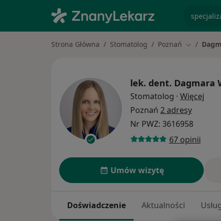
specjaliz
Strona Główna
Stomatolog
Poznań
Dagm
Zmień mia
lek. dent.
Dagmara 
O sp
Stomatolog
·
Więcej
Poznań
2 adresy
Nr PWZ: 3616958
67 opinii
Umów wizytę
Doświadczenie
Aktualności
Usług