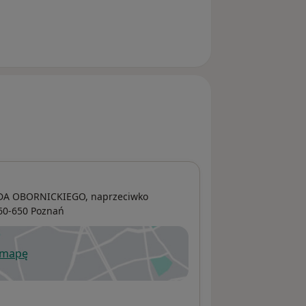
ONDA OBORNICKIEGO, naprzeciwko
 60-650
Poznań
 mapę
wiera się w nowej karcie