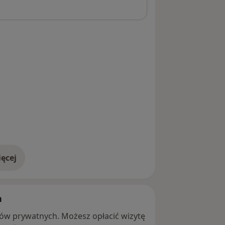
ęcej
adresie
h
ntów prywatnych. Możesz opłacić wizytę