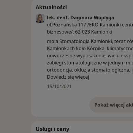
Aktualności
lek. dent. Dagmara Wojdyga
ul.Poznańska 117 /EKO Kamionki cen
biznesowe/, 62-023 Kamionki
moja Stomatologia Kamionki, teraz r
Kamionkach koło Kórnika, klimatyczne
nowoczesne wyposażenie, wielu eksp
zabiegi stomatologiczne w jednym mie
ortodoncja, okluzja stomatologiczna, 
mikroskop, rentgen !
Dowiedz się więcej
Możliwość wykonania wypełnień (poto
15/10/2021
"plomb') pod mikroskopem !
Usługi i ceny