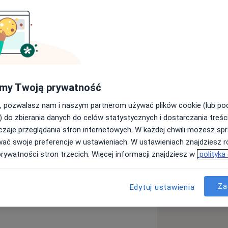
rsko-dentystyczny na Uniwersytecie
wej Specjalistycznej Przychodni
ych kursach i konferencjach.
ie ze stomatologią dziecięcą, gdyż to
my Twoją prywatność
, pozwalasz nam i naszym partnerom używać plików cookie (lub p
jwięcej radości ale też motywuje do
) do zbierania danych do celów statystycznych i dostarczania treśc
nuję także zabiegi w sedacji.
zaje przeglądania stron internetowych. W każdej chwili możesz spr
wać swoje preferencje w ustawieniach. W ustawieniach znajdziesz ró
ółpracuję z MEDtube-
prywatności stron trzecich. Więcej informacji znajdziesz w
polityka
 koordynatora/edytora treści w
horoby miazgi
u na konferencjach w Polsce i na
Za
Edytuj ustawienia
iseases
o STN Katedry Ortopedii szczękowej i