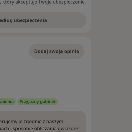
ę, który akceptuje Twoje ubezpieczenie.
według ubezpieczenia
Dodaj swoją opinię
śnienia
Przyjazny gabinet
rujemy je zgodnie z naszymi
iach i sposobie obliczania gwiazdek