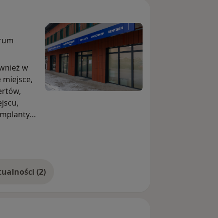
trum
ównież w
 miejsce,
ertów,
jscu,
implanty,
cznie
Pokaż więcej aktualności (2)