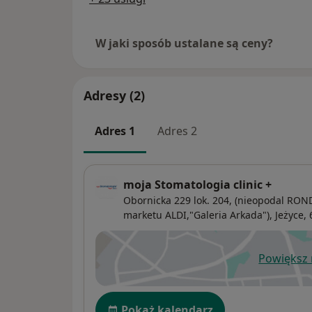
W jaki sposób ustalane są ceny?
Adresy (2)
Adres 1
Adres 2
moja Stomatologia clinic +
Obornicka 229 lok. 204, (nieopodal R
marketu ALDI,"Galeria Arkada"),
Jeżyce
,
Powiększ
ot
Dostępność
Pokaż kalendarz