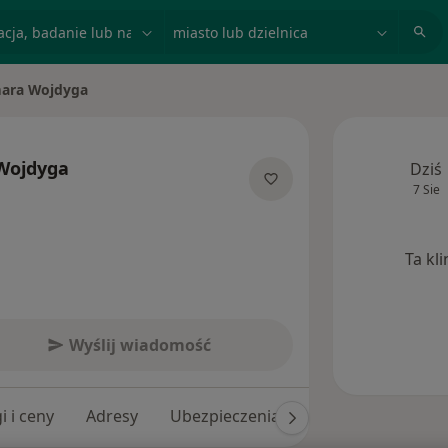
acja, badanie lub nazwisko
miasto lub dzielnica
ara Wojdyga
sto
Wojdyga
Dziś
7 Sie
ecjalizacjach
Ta kl
Wyślij wiadomość
i i ceny
Adresy
Ubezpieczenia
Opinie (67)