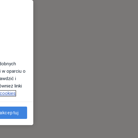
odobnych
i w oparciu o
awdzić i
wnież linki
 cookies
akceptuj