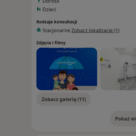
Dorośli
Ortodoncji Uniwersytetu Medycznego im. 
Dzieci
Serdecznie zapraszam
Rodzaje konsultacji
Stacjonarne
Zobacz lokalizacje (1)
Zdjęcia i filmy
Zobacz galerię (11)
Pokaż wi
o 