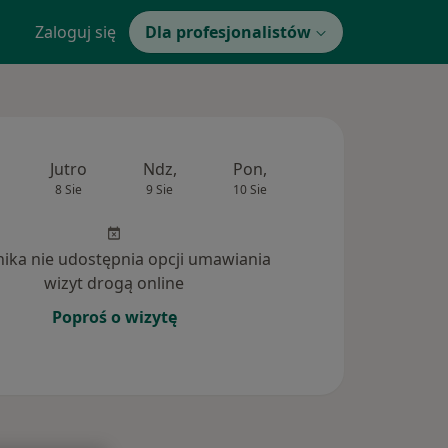
Zaloguj się
Dla profesjonalistów
Jutro
Ndz,
Pon,
Wt,
Śr,
8 Sie
9 Sie
10 Sie
11 Sie
12 Si
inika nie udostępnia opcji umawiania
wizyt drogą online
Poproś o wizytę