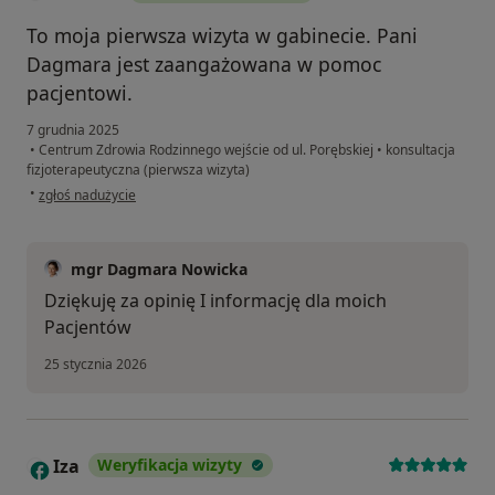
To moja pierwsza wizyta w gabinecie. Pani
Dagmara jest zaangażowana w pomoc
pacjentowi.
7 grudnia 2025
•
Centrum Zdrowia Rodzinnego wejście od ul. Porębskiej
•
konsultacja
fizjoterapeutyczna (pierwsza wizyta)
w opinii użytkownika Monika
•
zgłoś nadużycie
mgr Dagmara Nowicka
Dziękuję za opinię I informację dla moich
Pacjentów
25 stycznia 2026
Iza
Weryfikacja wizyty
I