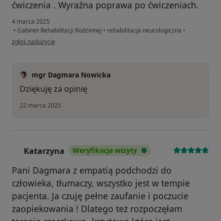
ćwiczenia . Wyraźna poprawa po ćwiczeniach.
4 marca 2025
•
Gabinet Rehabilitacji Rodzinnej
•
rehabilitacja neurologiczna
•
w opinii użytkownika P.S
zgłoś nadużycie
mgr Dagmara Nowicka
Dziękuję za opinię
22 marca 2025
Katarzyna
Weryfikacja wizyty
K
Pani Dagmara z empatią podchodzi do
człowieka, tłumaczy, wszystko jest w tempie
pacjenta. Ja czuję pełne zaufanie i poczucie
zaopiekowania ! Dlatego też rozpoczęłam