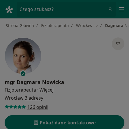
Me
Czego szukasz?
Strona Główna
Fizjoterapeuta
Wrocław
Dagmara N
Zmień miasto
mgr
Dagmara Nowicka
O specjalizacjach
Fizjoterapeuta
·
Więcej
Wrocław
3 adresy
126 opinii
Pokaż dane kontaktowe