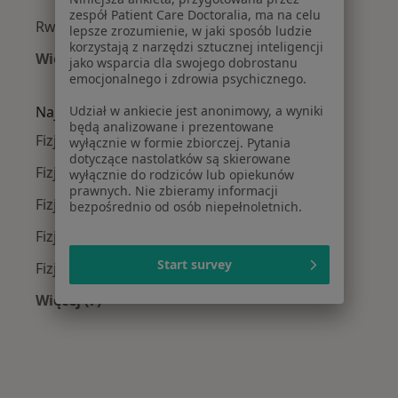
zespół Patient Care Doctoralia, ma na celu
Rwa kulszowa w Wrocławiu
lepsze zrozumienie, w jaki sposób ludzie
korzystają z narzędzi sztucznej inteligencji
Więcej (15)
jako wsparcia dla swojego dobrostanu
Więcej w kategorii: Najczęście leczone chorob
emocjonalnego i zdrowia psychicznego.
Najpopularniejsze ubezpieczenia
Udział w ankiecie jest anonimowy, a wyniki
będą analizowane i prezentowane
Fizjoterapeuci z Allianz w Wrocławiu
wyłącznie w formie zbiorczej. Pytania
dotyczące nastolatków są skierowane
Fizjoterapeuci z Medicover w Wrocławiu
wyłącznie do rodziców lub opiekunów
prawnych. Nie zbieramy informacji
Fizjoterapeuci z POLMED w Wrocławiu
bezpośrednio od osób niepełnoletnich.
Fizjoterapeuci z INTER Polska w Wrocławiu
Start survey
Fizjoterapeuci z Compensa w Wrocławiu
Więcej (7)
Więcej w kategorii: Najpopularniejsze ubezpie