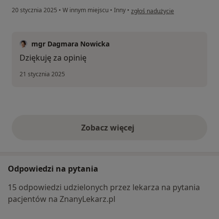
w opinii użytkownika Pacjent
20 stycznia 2025
•
W innym miejscu
•
Inny
•
zgłoś nadużycie
mgr Dagmara Nowicka
Dziękuję za opinię
21 stycznia 2025
Zobacz więcej
opinie powyżej
Odpowiedzi na pytania
15 odpowiedzi udzielonych przez lekarza na pytania
pacjentów na ZnanyLekarz.pl