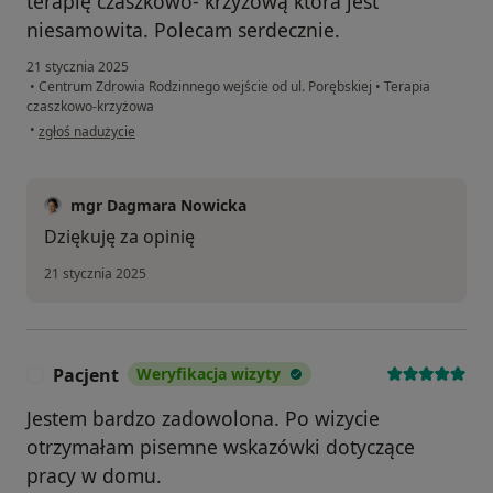
terapię czaszkowo- krzyżową która jest
niesamowita. Polecam serdecznie.
21 stycznia 2025
•
Centrum Zdrowia Rodzinnego wejście od ul. Porębskiej
•
Terapia
czaszkowo-krzyżowa
w opinii użytkownika Katarzyna
•
zgłoś nadużycie
mgr Dagmara Nowicka
Dziękuję za opinię
21 stycznia 2025
Pacjent
Weryfikacja wizyty
P
Jestem bardzo zadowolona. Po wizycie
otrzymałam pisemne wskazówki dotyczące
pracy w domu.