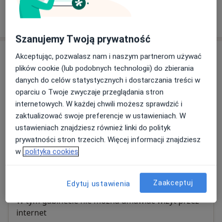
W jaki sposób ustalane są ceny?
Szanujemy Twoją prywatność
Adresy (3)
Akceptując, pozwalasz nam i naszym partnerom używać
plików cookie (lub podobnych technologii) do zbierania
Adres 1
Adres 2
Adres 3
danych do celów statystycznych i dostarczania treści w
oparciu o Twoje zwyczaje przeglądania stron
internetowych. W każdej chwili możesz sprawdzić i
Centrum Zdrowia Rodzinnego wejście od
zaktualizować swoje preferencje w ustawieniach. W
ul. Porębskiej
ustawieniach znajdziesz również linki do polityk
Starogajowa 8,
54-047
Wrocław
prywatności stron trzecich. Więcej informacji znajdziesz
w
polityka cookies
Powiększ mapę
otwiera się w nowej karcie
Zaakceptuj
Edytuj ustawienia
Dostępność
W tym gabinecie nie można umawiać wizyt przez
internet