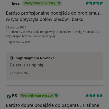
Ewa
Weryfikacja wizyty
E
Bardzo profesjonalne podejście do problemuzl,
wizyta dotyczyła bólów pleców I barku
22 marca 2025
•
Centrum Zdrowia Rodzinnego wejście od ul. Porębskiej
•
konsultacja
fizjoterapeutyczna (pierwsza wizyta)
w opinii użytkownika Ewa
•
zgłoś nadużycie
mgr Dagmara Nowicka
Dziękuję za opinię
22 marca 2025
P.S
Weryfikacja wizyty
P
Bardzo dobre podejście do pacjenta . Trafione