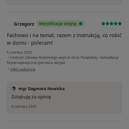
Grzegorz
Weryfikacja wizyty
G
Fachowo i na temat, razem z instrukcją, co robić
w domu - polecam!
6 czerwca 2025
•
Centrum Zdrowia Rodzinnego wejście od ul. Porębskiej
•
konsultacja
fizjoterapeutyczna (pierwsza wizyta)
w opinii użytkownika Grzegorz
•
zgłoś nadużycie
mgr Dagmara Nowicka
Dziękuję za opinię
6 czerwca 2025