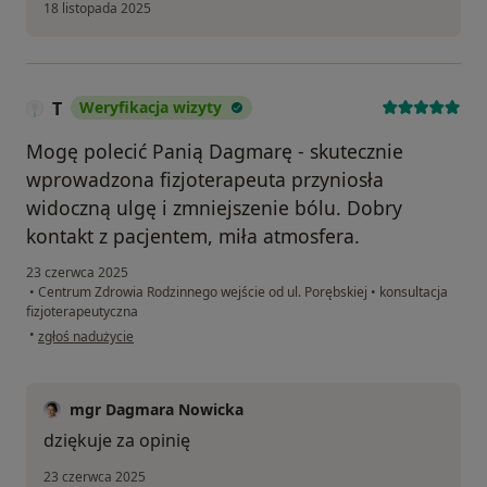
18 listopada 2025
T
Weryfikacja wizyty
Mogę polecić Panią Dagmarę - skutecznie
wprowadzona fizjoterapeuta przyniosła
widoczną ulgę i zmniejszenie bólu. Dobry
kontakt z pacjentem, miła atmosfera.
23 czerwca 2025
•
Centrum Zdrowia Rodzinnego wejście od ul. Porębskiej
•
konsultacja
fizjoterapeutyczna
w opinii użytkownika T
•
zgłoś nadużycie
mgr Dagmara Nowicka
dziękuje za opinię
23 czerwca 2025