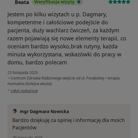
Beata
Weryfikacja wizyty
B
Jestem po kilku wizytach u p. Dagmary,
kompetentne i całościowe podejście do
pacjenta, duży wachlarz ćwiczeń, za każdym
razem pojawiają się nowe elementy terapii, co
oceniam bardzo wysoko,brak rutyny, każda
minuta wykorzystana, wskazówki do pracy w
domu, bardzo polecam
23 listopada 2025
•
Centrum Zdrowia Rodzinnego wejście od ul. Porębskiej
•
terapia
manualna (kolejna wizyta)
w opinii użytkownika Beata
•
zgłoś nadużycie
mgr Dagmara Nowicka
Bardzo dziękuję za opinię i informację dla moich
Pacjentów
29 listopada 2025