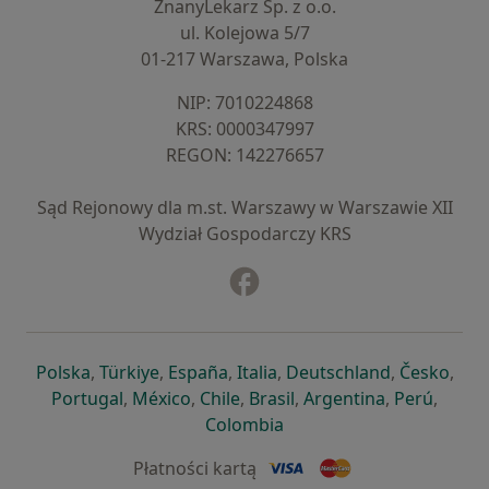
ZnanyLekarz Sp. z o.o.
ul. Kolejowa 5/7
01-217 Warszawa, Polska
NIP: ⁠7010224868
KRS: ⁠0000347997
REGON: ⁠142276657
Sąd Rejonowy dla m.st. Warszawy w Warszawie XII
Wydział Gospodarczy KRS
Facebook
otwiera się w nowej karcie
otwiera się w nowej karcie
otwiera się w nowej karcie
otwiera się w nowej karcie
otwiera się w nowej karci
otwiera się
otwi
Polska
,
Türkiye
,
España
,
Italia
,
Deutschland
,
Česko
,
otwiera się w nowej karcie
otwiera się w nowej karcie
otwiera się w nowej karcie
otwiera się w nowej kar
otwiera się 
otwier
Portugal
,
México
,
Chile
,
Brasil
,
Argentina
,
Perú
,
otwiera się w nowej karc
Colombia
Płatności kartą