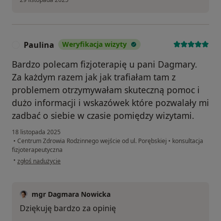
Paulina
Weryfikacja wizyty
P
Bardzo polecam fizjoterapię u pani Dagmary.
Za każdym razem jak jak trafiałam tam z
problemem otrzymywałam skuteczną pomoc i
dużo informacji i wskazówek które pozwalały mi
zadbać o siebie w czasie pomiędzy wizytami.
18 listopada 2025
•
Centrum Zdrowia Rodzinnego wejście od ul. Porębskiej
•
konsultacja
fizjoterapeutyczna
w opinii użytkownika Paulina
•
zgłoś nadużycie
mgr Dagmara Nowicka
Dziękuję bardzo za opinię