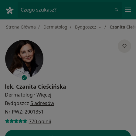
Me
Czego szukasz?
Strona Główna
Dermatolog
Bydgoszcz
Czanita Cieś
Zmień miasto
lek.
Czanita Cieścińska
O specjalizacjach
Dermatolog
·
Więcej
Bydgoszcz
5 adresów
Nr PWZ: 2001351
770 opinii