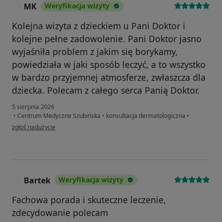
MK
Weryfikacja wizyty
M
Kolejna wizyta z dzieckiem u Pani Doktor i
kolejne pełne zadowolenie. Pani Doktor jasno
wyjaśniła problem z jakim się borykamy,
powiedziała w jaki sposób leczyć, a to wszystko
w bardzo przyjemnej atmosferze, zwłaszcza dla
dziecka. Polecam z całego serca Panią Doktor.
5 sierpnia 2026
•
Centrum Medyczne Szubińska
•
konsultacja dermatologiczna
•
w opinii użytkownika MK
zgłoś nadużycie
Bartek
Weryfikacja wizyty
B
Fachowa porada i skuteczne leczenie,
zdecydowanie polecam