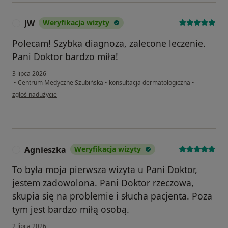
JW
Weryfikacja wizyty
J
Polecam! Szybka diagnoza, zalecone leczenie.
Pani Doktor bardzo miła!
3 lipca 2026
•
Centrum Medyczne Szubińska
•
konsultacja dermatologiczna
•
w opinii użytkownika JW
zgłoś nadużycie
Agnieszka
Weryfikacja wizyty
A
To była moja pierwsza wizyta u Pani Doktor,
jestem zadowolona. Pani Doktor rzeczowa,
skupia się na problemie i słucha pacjenta. Poza
tym jest bardzo miłą osobą.
2 lipca 2026