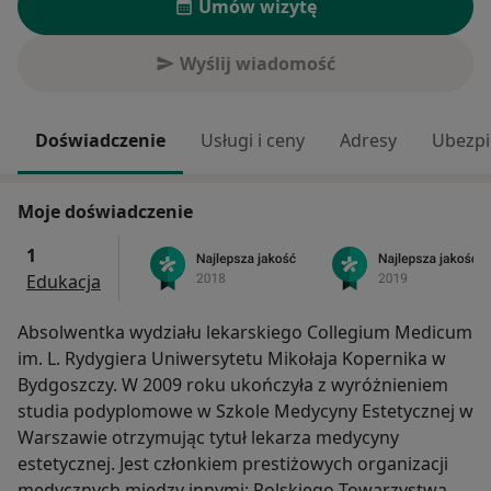
Umów wizytę
Wyślij wiadomość
Doświadczenie
Usługi i ceny
Adresy
Ubezpi
Moje doświadczenie
1
Edukacja
Absolwentka wydziału lekarskiego Collegium Medicum
im. L. Rydygiera Uniwersytetu Mikołaja Kopernika w
Bydgoszczy. W 2009 roku ukończyła z wyróżnieniem
studia podyplomowe w Szkole Medycyny Estetycznej w
Warszawie otrzymując tytuł lekarza medycyny
estetycznej. Jest członkiem prestiżowych organizacji
medycznych między innymi: Polskiego Towarzystwa