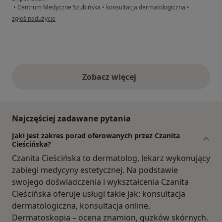
•
Centrum Medyczne Szubińska
•
konsultacja dermatologiczna
•
w opinii użytkownika Agnieszka
zgłoś nadużycie
Zobacz więcej
opinie powyżej
Najczęściej zadawane pytania
Jaki jest zakres porad oferowanych przez Czanita
Cieścińska?
Czanita Cieścińska to dermatolog, lekarz wykonujący
zabiegi medycyny estetycznej. Na podstawie
swojego doświadczenia i wykształcenia Czanita
Cieścińska oferuje usługi takie jak: konsultacja
dermatologiczna, konsultacja online,
Dermatoskopia – ocena znamion, guzków skórnych.