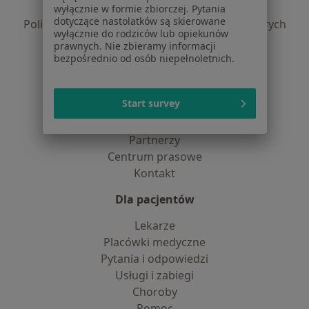
Polityka prywatności profesjonalistów
wyłącznie w formie zbiorczej. Pytania
dotyczące nastolatków są skierowane
Polityka prywatności dla profesjonalistów, których
wyłącznie do rodziców lub opiekunów
dane pozyskaliśmy samodzielnie
prawnych. Nie zbieramy informacji
Polityka cookies
bezpośrednio od osób niepełnoletnich.
Jak działają wyniki wyszukiwania
Dostępność
Start survey
O nas
Praca
Rekrutujemy!
Partnerzy
Centrum prasowe
Kontakt
Dla pacjentów
Lekarze
Placówki medyczne
Pytania i odpowiedzi
Usługi i zabiegi
Choroby
Pomoc