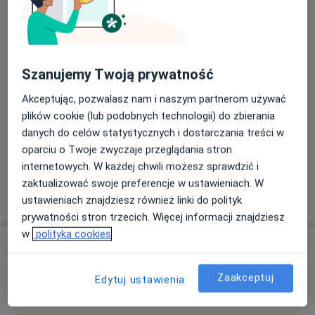
Obecnie w trakcie specjalizacji z alergologii.
Konsultacja dermatologiczna
Umów wizytę
Od 250 zł
Szczegóły
Dermatoskopia – ocena znamion, guzków skórnych
Szanujemy Twoją prywatność
100 zł
Szczegóły
Akceptując, pozwalasz nam i naszym partnerom używać
plików cookie (lub podobnych technologii) do zbierania
Konsultacja online
danych do celów statystycznych i dostarczania treści w
250 zł
Szczegóły
oparciu o Twoje zwyczaje przeglądania stron
internetowych. W każdej chwili możesz sprawdzić i
zaktualizować swoje preferencje w ustawieniach. W
W jaki sposób ustalane są ceny?
ustawieniach znajdziesz również linki do polityk
prywatności stron trzecich. Więcej informacji znajdziesz
w
polityka cookies
Adresy (6)
Zaakceptuj
Adres 1
Online
Adres 2
Adres 3
Adres 4
Edytuj ustawienia