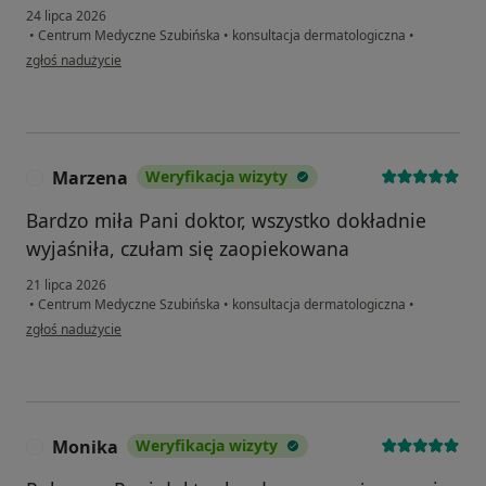
24 lipca 2026
•
Centrum Medyczne Szubińska
•
konsultacja dermatologiczna
•
w opinii użytkownika Bartek
zgłoś nadużycie
Marzena
Weryfikacja wizyty
M
Bardzo miła Pani doktor, wszystko dokładnie
wyjaśniła, czułam się zaopiekowana
21 lipca 2026
•
Centrum Medyczne Szubińska
•
konsultacja dermatologiczna
•
w opinii użytkownika Marzena
zgłoś nadużycie
Monika
Weryfikacja wizyty
M