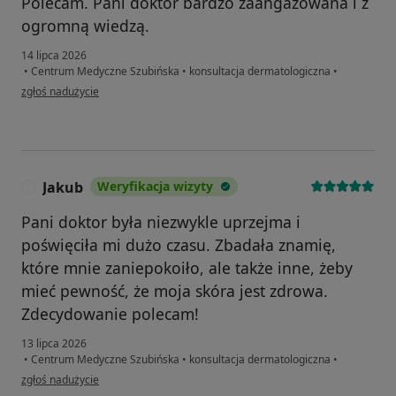
Polecam. Pani doktor bardzo zaangażowana i z
ogromną wiedzą.
14 lipca 2026
•
Centrum Medyczne Szubińska
•
konsultacja dermatologiczna
•
w opinii użytkownika Monika
zgłoś nadużycie
Jakub
Weryfikacja wizyty
J
Pani doktor była niezwykle uprzejma i
poświęciła mi dużo czasu. Zbadała znamię,
które mnie zaniepokoiło, ale także inne, żeby
mieć pewność, że moja skóra jest zdrowa.
Zdecydowanie polecam!
13 lipca 2026
•
Centrum Medyczne Szubińska
•
konsultacja dermatologiczna
•
w opinii użytkownika Jakub
zgłoś nadużycie