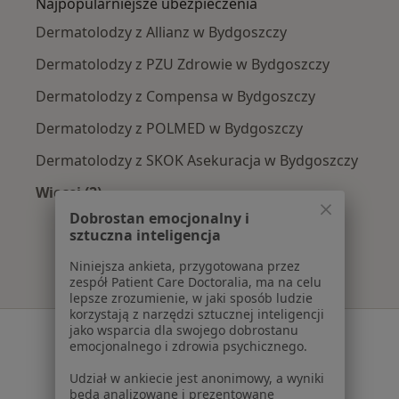
Najpopularniejsze ubezpieczenia
Dermatolodzy z Allianz w Bydgoszczy
Dermatolodzy z PZU Zdrowie w Bydgoszczy
Dermatolodzy z Compensa w Bydgoszczy
Dermatolodzy z POLMED w Bydgoszczy
Dermatolodzy z SKOK Asekuracja w Bydgoszczy
Więcej (2)
Więcej w kategorii: Najpopularniejsze ubezpie
Dobrostan emocjonalny i
sztuczna inteligencja
Niniejsza ankieta, przygotowana przez
zespół Patient Care Doctoralia, ma na celu
lepsze zrozumienie, w jaki sposób ludzie
korzystają z narzędzi sztucznej inteligencji
jako wsparcia dla swojego dobrostanu
Serwis
emocjonalnego i zdrowia psychicznego.
Regulamin
Udział w ankiecie jest anonimowy, a wyniki
Polityka prywatności pacjentów
będą analizowane i prezentowane