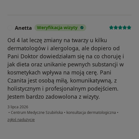
Anetta
Weryfikacja wizyty
A
Od 4 lat leczę zmiany na twarzy u kilku
dermatologów i alergologa, ale dopiero od
Pani Doktor dowiedziałam się na co choruję i
jak dieta oraz unikanie pewnych substancji w
kosmetykach wpływa na moją cerę. Pani
Czanita jest osobą miłą, komunikatywną, z
holistycznym i profesjonalnym podejściem.
Jestem bardzo zadowolona z wizyty.
3 lipca 2026
•
Centrum Medyczne Szubińska
•
konsultacja dermatologiczna
•
w opinii użytkownika Anetta
zgłoś nadużycie