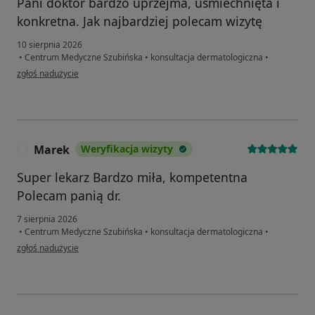
Pani doktor bardzo uprzejma, uśmiechnięta i
konkretna. Jak najbardziej polecam wizytę
10 sierpnia 2026
•
Centrum Medyczne Szubińska
•
konsultacja dermatologiczna
•
w opinii użytkownika Jagoda
zgłoś nadużycie
Marek
Weryfikacja wizyty
M
Super lekarz Bardzo miła, kompetentna
Polecam panią dr.
7 sierpnia 2026
•
Centrum Medyczne Szubińska
•
konsultacja dermatologiczna
•
w opinii użytkownika Marek
zgłoś nadużycie