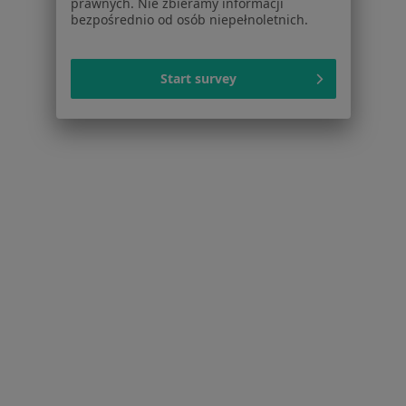
Zapalenie oskrzeli w Bydgoszczy
prawnych. Nie zbieramy informacji
bezpośrednio od osób niepełnoletnich.
Angina w Bydgoszczy
Zapalenie płuc w Bydgoszczy
Start survey
Infekcje dróg oddechowych w Bydgoszczy
Więcej (15)
Więcej w kategorii: Schorzenia w Bydgoszczy
Strona Główna
Choroby
Trądzik Młodzieńczy
Zmień miast
Bydgoszcz
Zmień miasto
Serwis
Regulamin