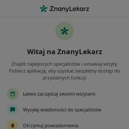
Me
Trądzik Młodzieńczy • Bydgoszcz, kujawsko-pomorskie
Filtry
• 1
Ubezpieczenie
Map
Trądzik młodzieńczy specjaliści w
Witaj na ZnanyLekarz
Bydgoszczy
Jak działają wyniki wyszukiwania
Znajdź najlepszych specjalistów i umawiaj wizyty.
Pobierz aplikację, aby uzyskać bezpłatny dostęp do
przydatnych funkcji:
Jakiego specjalisty szukasz?
Dermatolog
Dermatolog dziecięcy
Wener
Łatwo zarządzaj swoimi wizytami
Wysyłaj wiadomości do specjalistów
Otrzymuj powiadomienia