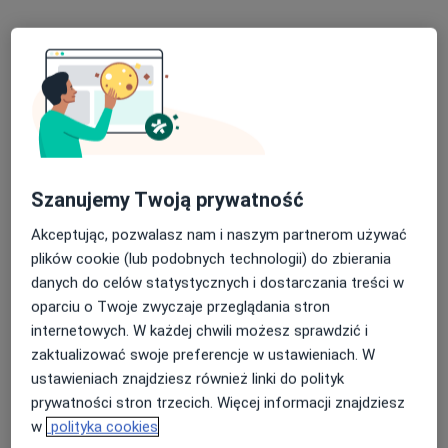
Poproś o wizytę
Szanujemy Twoją prywatność
Akceptując, pozwalasz nam i naszym partnerom używać
dr n. med. Katarzyna Chuchla-Szczupacka
plików cookie (lub podobnych technologii) do zbierania
danych do celów statystycznych i dostarczania treści w
·
Więcej
Dermatolog, Dermatolog dziecięcy
oparciu o Twoje zwyczaje przeglądania stron
203 opinie
internetowych. W każdej chwili możesz sprawdzić i
Adres 1
Adres 2
Adres 3
zaktualizować swoje preferencje w ustawieniach. W
ustawieniach znajdziesz również linki do polityk
prywatności stron trzecich. Więcej informacji znajdziesz
Karola Kurpińskiego 5, Bydgoszcz
•
Mapa
w
polityka cookies
Centrum Medyczne Evitus