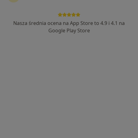
Nasza średnia ocena na App Store to 4.9 i 4.1 na
lek. Martyna Sztrajch
Google Play Store
·
Więcej
Dermatolog, Dermatolog dziecięcy, Wenerolog
366 opinii
Adres 1
Adres 2
Adres 3
Adres 4
Onli
Babia Wieś 20, Bydgoszcz
•
Mapa
Polskie Centra Medyczne
Konsultacja dermatologiczna
280 zł
Specjalista nie oferuje umawiania online pod tym adresem.
Poproś o wizytę