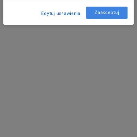
Konsultacja dermatologiczna
od 280 zł
Zaakceptuj
Edytuj ustawienia
Specjalista nie oferuje umawiania online pod tym adresem.
Poproś o wizytę
dr n. med. Mariusz Sulik
Dermatolog, Lekarz wykonujący zabiegi medycyny
·
Więcej
estetycznej, Dermatolog dziecięcy
865 opinii
Adres
Online