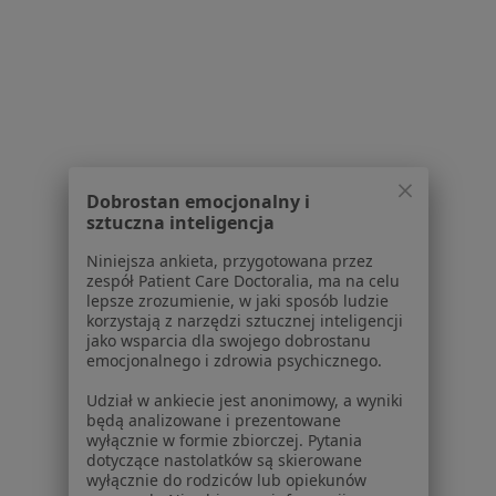
lek. Martyna Sztrajch
mgr Dominika
dr Wiesław
dermatolog
Sławińska
Bieńkowski
dietetyk
chirurg plastyczny
Zobacz wszystkich 4 specjalistów
Brak dostępnych specjalistów z wolnymi terminami w tym centrum medycznym.
Dobrostan emocjonalny i
sztuczna inteligencja
Pokaż profil
Niniejsza ankieta, przygotowana przez
zespół Patient Care Doctoralia, ma na celu
lepsze zrozumienie, w jaki sposób ludzie
korzystają z narzędzi sztucznej inteligencji
1
2
3
jako wsparcia dla swojego dobrostanu
emocjonalnego i zdrowia psychicznego.
Powiązane wyszukiwania
Udział w ankiecie jest anonimowy, a wyniki
będą analizowane i prezentowane
Schorzenia w Bydgoszczy
wyłącznie w formie zbiorczej. Pytania
Choroby wieku dziecięcego w Bydgoszczy
dotyczące nastolatków są skierowane
wyłącznie do rodziców lub opiekunów