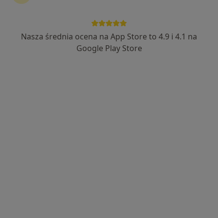
Nasza średnia ocena na App Store to 4.9 i 4.1 na
Google Play Store
Bezpieczne płatności
lek. Krzysztof Radtke
·
Więcej
Ginekolog
1099 opinii
Leśna 22/1U, Bydgoszcz
•
Mapa
Radtke Clinic Centrum Medyczne
Konsultacja ginekologiczna
250 zł
Specjalista nie oferuje umawiania online pod tym adresem.
Poproś o wizytę