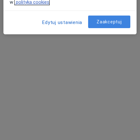
w
polityka cookies
Konsultacja ginekologiczna
250 zł
Specjalista nie oferuje umawiania online pod tym adresem.
Zaakceptuj
Edytuj ustawienia
Poproś o wizytę
Bezpieczne płatności
dr n. med. Anna Niezgoda
·
Więcej
Dermatolog, Dermatolog dziecięcy, Wenerolog
173 opinie
Adres 1
Adres 2
Adres 3