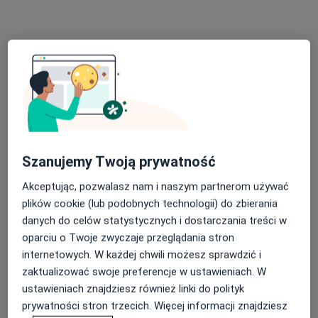
Poproś o wizytę
Szanujemy Twoją prywatność
lek. Agnieszka Gąsiorek- Kwiatkowska
Akceptując, pozwalasz nam i naszym partnerom używać
W trakcie specjalizacji (Ginekolog), Lekarz wykonujący zabiegi
·
Więcej
plików cookie (lub podobnych technologii) do zbierania
medycyny estetycznej
danych do celów statystycznych i dostarczania treści w
580 opinii
oparciu o Twoje zwyczaje przeglądania stron
Adres 1
Adres 2
internetowych. W każdej chwili możesz sprawdzić i
zaktualizować swoje preferencje w ustawieniach. W
ustawieniach znajdziesz również linki do polityk
Fordońska 144, Bydgoszcz
•
Mapa
prywatności stron trzecich. Więcej informacji znajdziesz
AthleticoMed