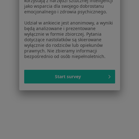
korzystają z narzędzi sztucznej inteligencji
jako wsparcia dla swojego dobrostanu
Choroby przenoszone drogą płciową w Dobrczu
emocjonalnego i zdrowia psychicznego.
Więcej (4)
Udział w ankiecie jest anonimowy, a wyniki
Więcej w kategorii: W pobliżu Bydgoszczy
będą analizowane i prezentowane
wyłącznie w formie zbiorczej. Pytania
Schorzenia w Bydgoszczy
dotyczące nastolatków są skierowane
wyłącznie do rodziców lub opiekunów
Nadciśnienie tętnicze w Bydgoszczy
prawnych. Nie zbieramy informacji
bezpośrednio od osób niepełnoletnich.
Niewydolność serca w Bydgoszczy
Choroba wieńcowa w Bydgoszczy
Start survey
Zaburzenia rytmu serca w Bydgoszczy
Cukrzyca w Bydgoszczy
Więcej (15)
Więcej w kategorii: Schorzenia w Bydgoszczy
Strona Główna
Choroby