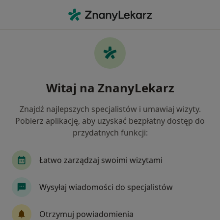
Me
Choroby Przenoszone Drogą Płciową • Bydgoszcz, kujawsko-pomorskie
Filtry
• 1
Ubezpieczenie
Map
Choroby przenoszone drogą płciową
Witaj na ZnanyLekarz
specjaliści w Bydgoszczy
Jak działają wyniki wyszukiwania
Znajdź najlepszych specjalistów i umawiaj wizyty.
Pobierz aplikację, aby uzyskać bezpłatny dostęp do
przydatnych funkcji:
Jakiego specjalisty szukasz?
Ginekolog
Dermatolog
Urolog
Intern
Łatwo zarządzaj swoimi wizytami
Wysyłaj wiadomości do specjalistów
Otrzymuj powiadomienia