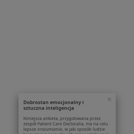
Konsultacja dermatologiczna
300 zł
Specjalista nie oferuje umawiania online pod tym adresem.
Poproś o wizytę
1
2
3
4
5
Powiązane wyszukiwania
W pobliżu Bydgoszczy
Choroby przenoszone drogą płciową w Toruniu
Choroby przenoszone drogą płciową w
Dobrostan emocjonalny i
Aleksandrowie Kujawskim
sztuczna inteligencja
Choroby przenoszone drogą płciową w
Niniejsza ankieta, przygotowana przez
Inowrocławiu
zespół Patient Care Doctoralia, ma na celu
lepsze zrozumienie, w jaki sposób ludzie
Choroby przenoszone drogą płciową w Świeciu