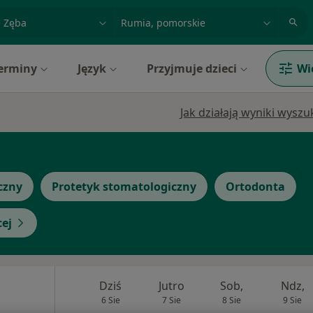
acja, badanie lub nazwisko
miasto lub dzielnica
erminy
Język
Przyjmuje dzieci
Wi
Jak działają wyniki wysz
czny
Protetyk stomatologiczny
Ortodonta
cej
Dziś
Jutro
Sob,
Ndz,
6 Sie
7 Sie
8 Sie
9 Sie