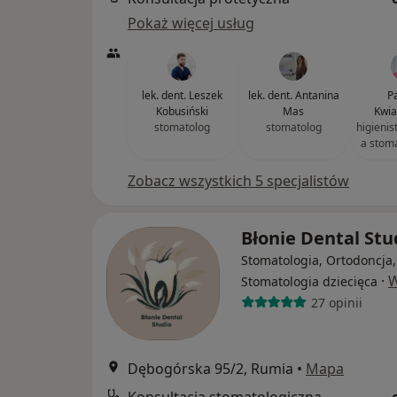
Pokaż więcej usług
lek. dent. Leszek
lek. dent. Antanina
P
Kobusiński
Mas
Kwia
stomatolog
stomatolog
higienis
a stom
Zobacz wszystkich 5 specjalistów
Błonie Dental St
Stomatologia, Ortodoncja,
·
W
Stomatologia dziecięca
27 opinii
Dębogórska 95/2, Rumia
•
Mapa