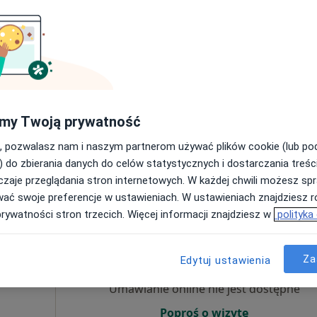
Umawianie online nie jest dostępne
Poproś o wizytę
my Twoją prywatność
, pozwalasz nam i naszym partnerom używać plików cookie (lub p
od 200 zł
) do zbierania danych do celów statystycznych i dostarczania treśc
zaje przeglądania stron internetowych. W każdej chwili możesz spr
wać swoje preferencje w ustawieniach. W ustawieniach znajdziesz ró
prywatności stron trzecich. Więcej informacji znajdziesz w
polityka
Dziś
Jutro
Sob,
Ndz,
6 Sie
7 Sie
8 Sie
9 Sie
Za
Edytuj ustawienia
Umawianie online nie jest dostępne
Poproś o wizytę