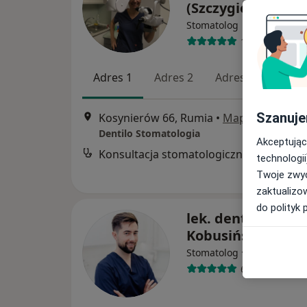
(Szczygielska)
Stomatolog
107 opinii
Adres 1
Adres 2
Adres 3
Szanuje
Kosynierów 66, Rumia
•
Mapa
Dentilo Stomatologia
Akceptując
Konsultacja stomatologiczna
technologii
Twoje zwyc
zaktualizo
do polityk 
lek. dent. Leszek
Kobusiński
·
Więcej
Stomatolog
60 opinii