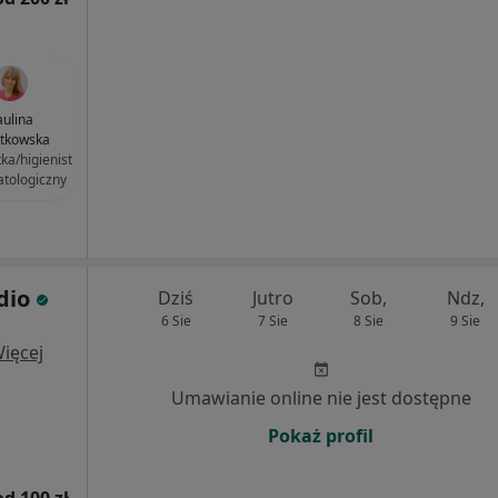
aulina
tkowska
tka/higienist
atologiczny
udio
Dziś
Jutro
Sob,
Ndz,
6 Sie
7 Sie
8 Sie
9 Sie
ięcej
Umawianie online nie jest dostępne
Pokaż profil