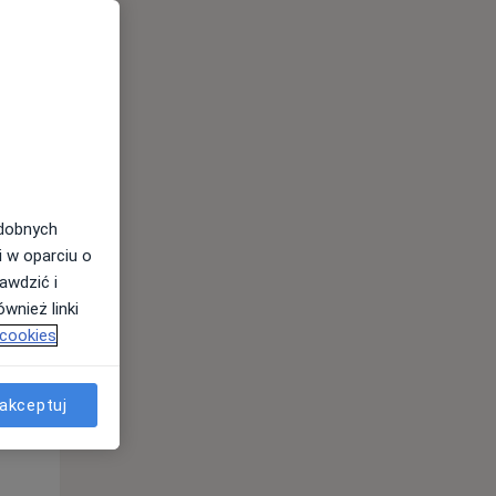
odobnych
i w oparciu o
awdzić i
wnież linki
 cookies
Pon,
Wt,
Śr,
10 Sie
11 Sie
12 Sie
akceptuj