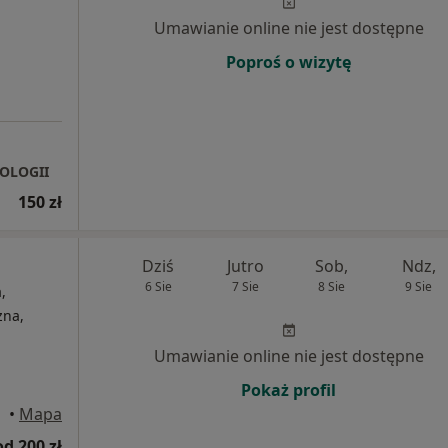
Umawianie online nie jest dostępne
Poproś o wizytę
TOLOGII
150 zł
Dziś
Jutro
Sob,
Ndz,
6 Sie
7 Sie
8 Sie
9 Sie
,
zna,
Umawianie online nie jest dostępne
Pokaż profil
•
Mapa
od 200 zł