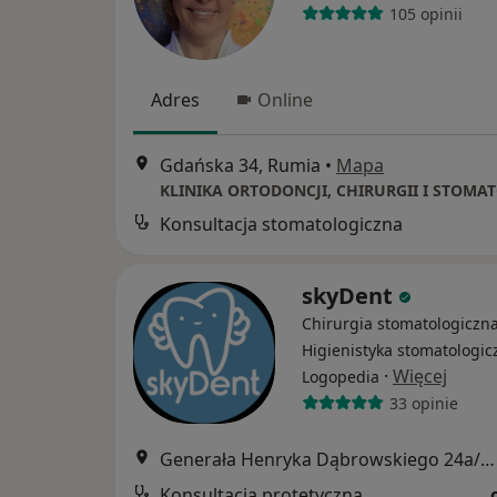
105 opinii
Adres
Online
Gdańska 34, Rumia
•
Mapa
KLINIKA ORTODONCJI, CHIRURGII I STOMA
Konsultacja stomatologiczna
skyDent
Chirurgia stomatologiczna
Higienistyka stomatologic
·
Więcej
Logopedia
33 opinie
Generała Henryka Dąbrowskiego 24a/1, Rumia
Konsultacja protetyczna