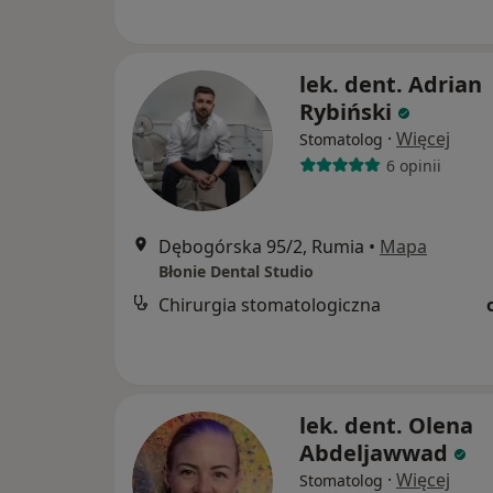
lek. dent. Adrian
Rybiński
·
Więcej
Stomatolog
6 opinii
Dębogórska 95/2, Rumia
•
Mapa
Błonie Dental Studio
Chirurgia stomatologiczna
lek. dent. Olena
Abdeljawwad
·
Więcej
Stomatolog