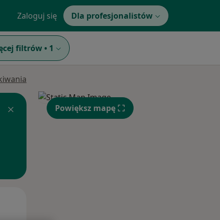
Zaloguj się
Dla profesjonalistów
ęcej filtrów
•
1
ukiwania
Powiększ mapę
Pon,
Wt,
Śr,
10 Sie
11 Sie
12 Sie