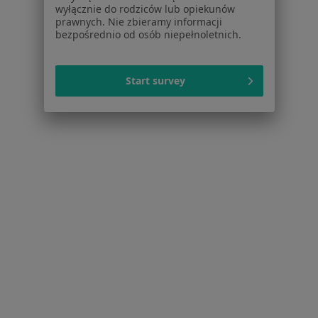
Partnerzy
wyłącznie do rodziców lub opiekunów
Centrum prasowe
prawnych. Nie zbieramy informacji
bezpośrednio od osób niepełnoletnich.
Kontakt
Dla pacjentów
Start survey
Lekarze
Placówki medyczne
Pytania i odpowiedzi
Usługi i zabiegi
Choroby
Pomoc
Aplikacje mobilne
Blog dla pacjentów
Dla profesjonalistów
Cennik
Dla lekarzy
Dla placówek medycznych
Noa Notes
nowość