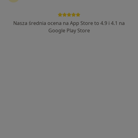
Nasza średnia ocena na App Store to 4.9 i 4.1 na
lek. dent. Antanina Mas
Google Play Store
·
Więcej
Stomatolog
11 opinii
Generała Henryka Dąbrowskiego 24a/1, Rumia
•
Mapa
skyDent
Konsultacja stomatologiczna
od 200 zł
Specjalista nie oferuje umawiania online pod tym adresem.
Poproś o wizytę