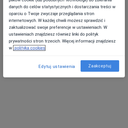
danych do celów statystycznych i dostarczania treści w
oparciu o Twoje zwyczaje przeglądania stron
lek. dent. Maciej Siewruk
internetowych. W każdej chwili możesz sprawdzić i
·
Więcej
Stomatolog
zaktualizować swoje preferencje w ustawieniach. W
3 opinie
ustawieniach znajdziesz również linki do polityk
prywatności stron trzecich. Więcej informacji znajdziesz
Dębogórska 95/2, Rumia
•
Mapa
w
polityka cookies
Błonie Dental Studio
Wypełnienie
od 300 zł
Zaakceptuj
Edytuj ustawienia
Specjalista nie oferuje umawiania online pod tym adresem.
Poproś o wizytę