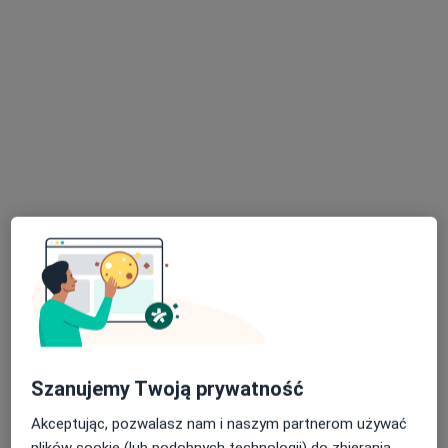
lek. dent. Oliver Szabó
·
Więcej
Stomatolog
5 opinii
Generała Henryka Dąbrowskiego 24a/1, Rumia
•
Mapa
skyDent
Konsultacja protetyczna
od 200 zł
Specjalista nie oferuje umawiania online pod tym adresem.
Poproś o wizytę
Szanujemy Twoją prywatność
Akceptując, pozwalasz nam i naszym partnerom używać
plików cookie (lub podobnych technologii) do zbierania