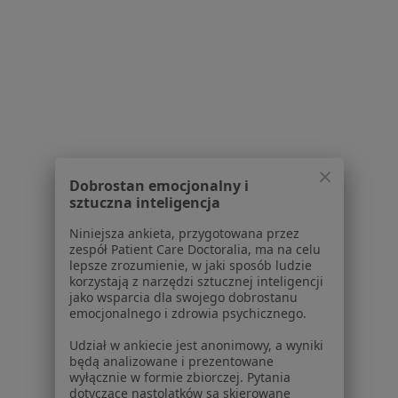
Strona Główna
Choroby
Starcie Zębów
Rumia
Zmień miasto
Zmień
Serwis
Dobrostan emocjonalny i
Regulamin
sztuczna inteligencja
Polityka prywatności pacjentów
Polityka prywatności profesjonalistów
Niniejsza ankieta, przygotowana przez
zespół Patient Care Doctoralia, ma na celu
Polityka prywatności dla profesjonalistów, których
lepsze zrozumienie, w jaki sposób ludzie
dane pozyskaliśmy samodzielnie
korzystają z narzędzi sztucznej inteligencji
Polityka cookies
jako wsparcia dla swojego dobrostanu
emocjonalnego i zdrowia psychicznego.
Jak działają wyniki wyszukiwania
Dostępność
Udział w ankiecie jest anonimowy, a wyniki
O nas
będą analizowane i prezentowane
wyłącznie w formie zbiorczej. Pytania
Praca
Rekrutujemy!
dotyczące nastolatków są skierowane