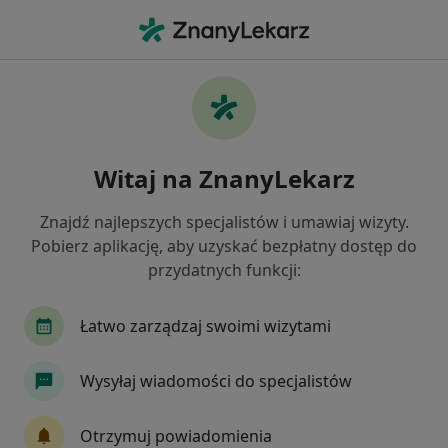
Me
Starcie Zębów • Rumia, pomorskie
Filtry
• 1
Mapa
Starcie zębów specjaliści w Rumi
Witaj na ZnanyLekarz
Jak działają wyniki wyszukiwania
Znajdź najlepszych specjalistów i umawiaj wizyty.
Pobierz aplikację, aby uzyskać bezpłatny dostęp do
Jakiego specjalisty szukasz?
przydatnych funkcji:
Stomatolog
Ortodonta
Stomatolog dzieci
Łatwo zarządzaj swoimi wizytami
Wysyłaj wiadomości do specjalistów
Otrzymuj powiadomienia