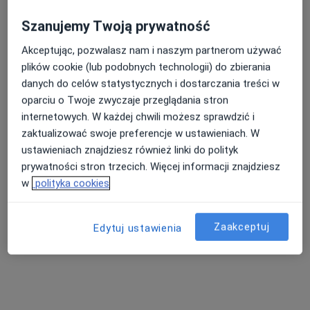
Szanujemy Twoją prywatność
Akceptując, pozwalasz nam i naszym partnerom używać
lek. dent. Bartosz Wieczorek
plików cookie (lub podobnych technologii) do zbierania
·
Więcej
danych do celów statystycznych i dostarczania treści w
Stomatolog
oparciu o Twoje zwyczaje przeglądania stron
2 opinie
internetowych. W każdej chwili możesz sprawdzić i
Błękitnej Armii 1E, Dzierżążno
•
Mapa
zaktualizować swoje preferencje w ustawieniach. W
Centrum Medyczne MEDICA360
ustawieniach znajdziesz również linki do polityk
Konsultacja stomatologiczna
od 150 zł
prywatności stron trzecich. Więcej informacji znajdziesz
w
polityka cookies
Specjalista nie oferuje umawiania online pod tym adresem.
Poproś o wizytę
Zaakceptuj
Edytuj ustawienia