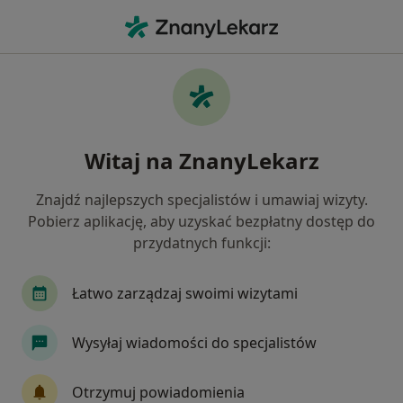
Me
Złamanie Zęba • Kartuzy, pomorskie
Filtry
• 1
Mapa
Złamanie zęba specjaliści w Kartuzach
Witaj na ZnanyLekarz
Jak działają wyniki wyszukiwania
Znajdź najlepszych specjalistów i umawiaj wizyty.
Pobierz aplikację, aby uzyskać bezpłatny dostęp do
Jakiego specjalisty szukasz?
przydatnych funkcji:
Stomatolog
Chirurg
Chirurg plastyczny
Łatwo zarządzaj swoimi wizytami
Wysyłaj wiadomości do specjalistów
Otrzymuj powiadomienia