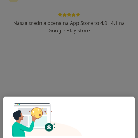
Nasza średnia ocena na App Store to 4.9 i 4.1 na
lek. dent. Grzegorz Wiktorowski
Google Play Store
Stomatolog, Lekarz wykonujący zabiegi medycyny estetycznej
·
Więcej
78 opinii
Błękitnej Armii 1E, Dzierżążno
•
Mapa
Centrum Medyczne MEDICA360
Konsultacja stomatologiczna
od 150 zł
Specjalista nie oferuje umawiania online pod tym adresem.
Poproś o wizytę