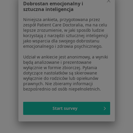
Dobrostan emocjonalny i
Lekarze
sztuczna inteligencja
Placówki medyczne
Niniejsza ankieta, przygotowana przez
Pytania i odpowiedzi
zespół Patient Care Doctoralia, ma na celu
Usługi i zabiegi
lepsze zrozumienie, w jaki sposób ludzie
korzystają z narzędzi sztucznej inteligencji
Choroby
jako wsparcia dla swojego dobrostanu
Pomoc
emocjonalnego i zdrowia psychicznego.
Aplikacje mobilne
Udział w ankiecie jest anonimowy, a wyniki
Blog dla pacjentów
będą analizowane i prezentowane
wyłącznie w formie zbiorczej. Pytania
Dla profesjonalistów
dotyczące nastolatków są skierowane
wyłącznie do rodziców lub opiekunów
Cennik
prawnych. Nie zbieramy informacji
Dla lekarzy
bezpośrednio od osób niepełnoletnich.
Dla placówek medycznych
Noa Notes
nowość
Start survey
Baza wiedzy
Centrum Pomocy dla Specjalisty
Kontakt
ZnanyLekarz - Strona główna