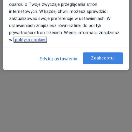
Zobacz wszystkich 10 specjalistów
oparciu o Twoje zwyczaje przeglądania stron
Brak dostępnych specjalistów z wolnymi terminami w tym centrum medycznym.
internetowych. W każdej chwili możesz sprawdzić i
zaktualizować swoje preferencje w ustawieniach. W
Pokaż profil
ustawieniach znajdziesz również linki do polityk
prywatności stron trzecich. Więcej informacji znajdziesz
w
polityka cookies
Zaakceptuj
Edytuj ustawienia
lek. dent. Olena Abdeljawwad
·
Więcej
Stomatolog
105 opinii
Adres
Online