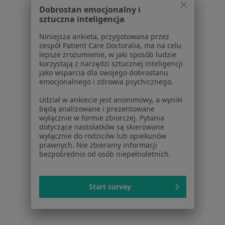
Polityka prywatności pacjentów
Dobrostan emocjonalny i
Polityka prywatności profesjonalistów
sztuczna inteligencja
Polityka prywatności dla profesjonalistów, których
Niniejsza ankieta, przygotowana przez
dane pozyskaliśmy samodzielnie
zespół Patient Care Doctoralia, ma na celu
Polityka cookies
lepsze zrozumienie, w jaki sposób ludzie
korzystają z narzędzi sztucznej inteligencji
Jak działają wyniki wyszukiwania
jako wsparcia dla swojego dobrostanu
Dostępność
emocjonalnego i zdrowia psychicznego.
O nas
Udział w ankiecie jest anonimowy, a wyniki
Praca
Rekrutujemy!
będą analizowane i prezentowane
Partnerzy
wyłącznie w formie zbiorczej. Pytania
Centrum prasowe
dotyczące nastolatków są skierowane
wyłącznie do rodziców lub opiekunów
Kontakt
prawnych. Nie zbieramy informacji
bezpośrednio od osób niepełnoletnich.
Dla pacjentów
Lekarze
Start survey
Placówki medyczne
Pytania i odpowiedzi
Usługi i zabiegi
Choroby