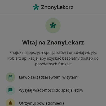
Me
Przebarwienia Zębów • Kartuzy, pomorskie
Filtry
• 1
Mapa
Przebarwienia zębów specjaliści w
Witaj na ZnanyLekarz
Kartuzach
Jak działają wyniki wyszukiwania
Znajdź najlepszych specjalistów i umawiaj wizyty.
Pobierz aplikację, aby uzyskać bezpłatny dostęp do
przydatnych funkcji:
Jakiego specjalisty szukasz?
Stomatolog
Chirurg
Chirurg plastyczny
Łatwo zarządzaj swoimi wizytami
Wysyłaj wiadomości do specjalistów
Otrzymuj powiadomienia