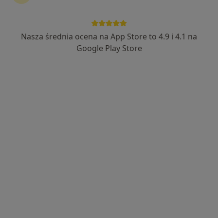
Nasza średnia ocena na App Store to 4.9 i 4.1 na
lek. dent. Grzegorz Wiktorowski
Google Play Store
Stomatolog, Lekarz wykonujący zabiegi medycyny estetycznej
·
Więcej
78 opinii
Błękitnej Armii 1E, Dzierżążno
•
Mapa
Centrum Medyczne MEDICA360
Konsultacja stomatologiczna
od 150 zł
Specjalista nie oferuje umawiania online pod tym adresem.
Poproś o wizytę