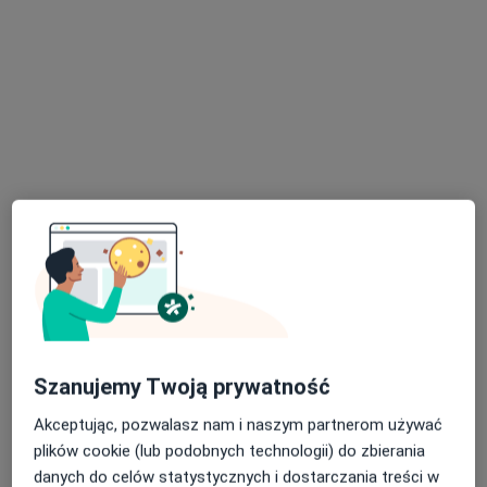
Bezpieczne płatności
Centrum Medyczne MEDICA360
·
Więcej
Chirurgia plastyczna, Dermatologia, Diagnostyka
118 opinii
Błękitnej Armii 1E, Dzierżążno
•
Mapa
Konsultacja stomatologiczna
od 150 zł
Pokaż więcej usług
Szanujemy Twoją prywatność
lek. dent. Jakub
lek. Beata
lek. Jakub
Akceptując, pozwalasz nam i naszym partnerom używać
Białkowski
Kostkowska
Chmielewski
stomatolog
laryngolog
ginekolog
plików cookie (lub podobnych technologii) do zbierania
danych do celów statystycznych i dostarczania treści w