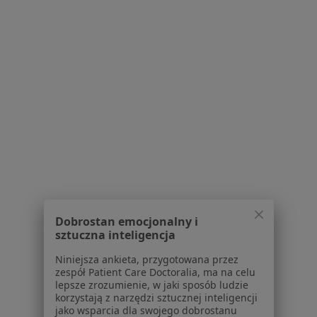
Placówki medyczne
Pytania i odpowiedzi
Usługi i zabiegi
Choroby
Pomoc
Aplikacje mobilne
Blog dla pacjentów
Dla profesjonalistów
Cennik
Dla lekarzy
Dla placówek medycznych
Noa Notes
nowość
Dobrostan emocjonalny i
Baza wiedzy
sztuczna inteligencja
Centrum Pomocy dla Specjalisty
Niniejsza ankieta, przygotowana przez
Kontakt
zespół Patient Care Doctoralia, ma na celu
ZnanyLekarz - Strona główna
lepsze zrozumienie, w jaki sposób ludzie
korzystają z narzędzi sztucznej inteligencji
ZnanyLekarz Sp. z o.o.
jako wsparcia dla swojego dobrostanu