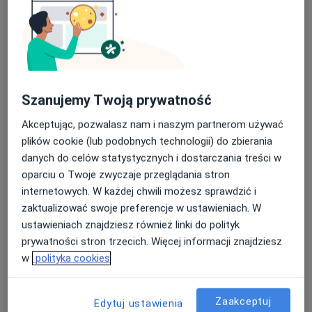
Nasza średnia ocena na App Store to 4.9 i 4.1 na
SOMA Centrum Rehabilitacji
Google Play Store
Rehabilitacja medyczna, Fizjoterapia, Osteopatia
51 opinii
Szanujemy Twoją prywatność
Śląska 10
•
Mapa
Akceptując, pozwalasz nam i naszym partnerom używać
Brak dostępnych specjalistów z wolnymi terminami w tym centrum medycznym.
plików cookie (lub podobnych technologii) do zbierania
danych do celów statystycznych i dostarczania treści w
Pokaż profil
oparciu o Twoje zwyczaje przeglądania stron
internetowych. W każdej chwili możesz sprawdzić i
zaktualizować swoje preferencje w ustawieniach. W
ustawieniach znajdziesz również linki do polityk
prywatności stron trzecich. Więcej informacji znajdziesz
w
polityka cookies
Zaakceptuj
Edytuj ustawienia