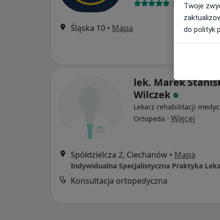
51 opinii
Twoje zwyc
zaktualizo
Śląska 10
•
Mapa
do polityk 
lek. Marek Stanis
Wilczek
Lekarz rehabilitacji medyc
·
Więcej
Ortopeda
Spółdzielcza 2, Ciechanów
•
Mapa
Konsultacja ortopedyczna