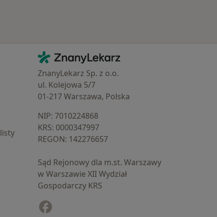
Kontakt
ZnanyLekarz - Strona główna
ZnanyLekarz Sp. z o.o.
ul. Kolejowa 5/7
01-217 Warszawa, Polska
NIP: ⁠7010224868
KRS: ⁠0000347997
isty
REGON: ⁠142276657
Sąd Rejonowy dla m.st. Warszawy
w Warszawie XII Wydział
Gospodarczy KRS
Facebook
otwiera się w nowej karcie