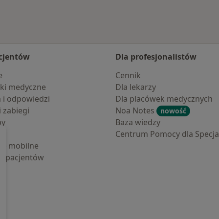
cjentów
Dla profesjonalistów
e
Cennik
ki medyczne
Dla lekarzy
a i odpowiedzi
Dla placówek medycznych
i zabiegi
Noa Notes
nowość
by
Baza wiedzy
Centrum Pomocy dla Specjal
cje mobilne
la pacjentów