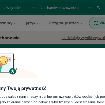
acja, badanie lub nazwisko
miasto lub dzielnica
erminy
Język
Przyjmuje dzieci
Wi
iechanowie
Jak działają wyniki wysz
rtopeda
Fizjoterapeuta
Dziś
Jutro
Ndz,
Pon,
my Twoją prywatność
7 Sie
8 Sie
9 Sie
10 Sie
, pozwalasz nam i naszym partnerom używać plików cookie (lub p
) do zbierania danych do celów statystycznych i dostarczania treśc
Umawianie online nie jest dostępne