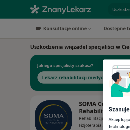
specjaliz
Konsultacje online
Dostępne t
Uszkodzenia więzadeł specjaliści w C
Jakiego specjalisty szukasz?
Lekarz rehabilitacji medycznej
O
SOMA Centrum
Szanuje
Rehabilitacji
Rehabilitacja medyczna,
Akceptując
Fizjoterapia, Osteopatia
technologii