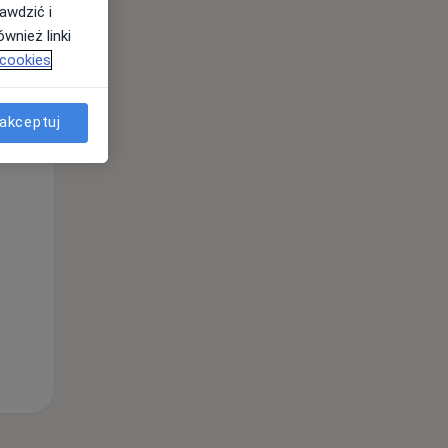
awdzić i
wnież linki
 cookies
akceptuj
Wt,
Śr,
Czw,
11 Sie
12 Sie
13 Sie