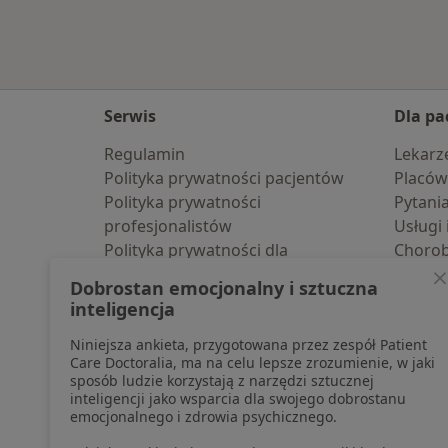
Serwis
Dla pa
Regulamin
Lekarz
Polityka prywatności pacjentów
Placów
Polityka prywatności
Pytani
profesjonalistów
Usługi 
Polityka prywatności dla
Choro
profesjonalistów, których dane
Pomoc
Dobrostan emocjonalny i sztuczna
pozyskaliśmy samodzielnie
Aplika
inteligencja
Polityka cookies
Blog d
Niniejsza ankieta, przygotowana przez zespół Patient
Jak działają wyniki wyszukiwania
Care Doctoralia, ma na celu lepsze zrozumienie, w jaki
Dostępność
sposób ludzie korzystają z narzędzi sztucznej
O nas
inteligencji jako wsparcia dla swojego dobrostanu
emocjonalnego i zdrowia psychicznego.
Praca
Rekrutujemy!
Partnerzy