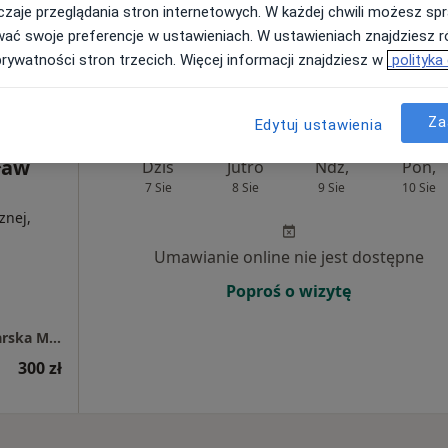
zaje przeglądania stron internetowych. W każdej chwili możesz spr
Pokaż profil
wać swoje preferencje w ustawieniach. W ustawieniach znajdziesz ró
prywatności stron trzecich. Więcej informacji znajdziesz w
polityka
Za
Edytuj ustawienia
ław
Dziś
Jutro
Ndz,
Pon,
7 Sie
8 Sie
9 Sie
10 Sie
znej,
Umawianie online nie jest dostępne
Poproś o wizytę
Indywidualna Specjalistyczna Praktyka Lekarska Marek Wilczek - "Alfa" Lekarze Specjaliści
300 zł