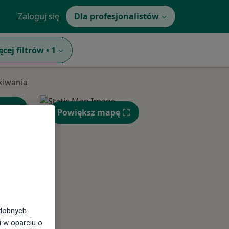
Zaloguj się
Dla profesjonalistów
ęcej filtrów
•
1
ukiwania
Powiększ mapę
Wt,
Śr,
Czw,
11 Sie
12 Sie
13 Sie
odobnych
i w oparciu o