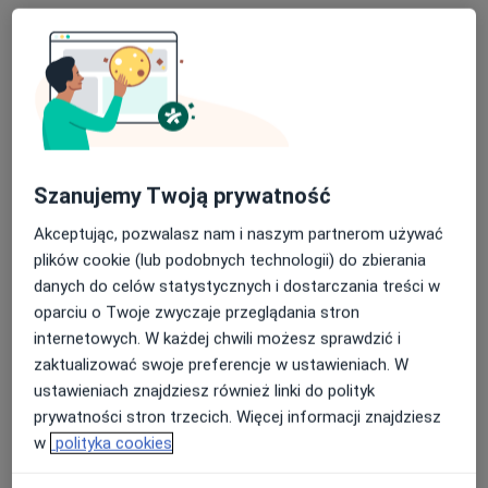
Szanujemy Twoją prywatność
mgr Zuzanna Sobczak
Akceptując, pozwalasz nam i naszym partnerom używać
·
Więcej
Fizjoterapeuta
plików cookie (lub podobnych technologii) do zbierania
46 opinii
danych do celów statystycznych i dostarczania treści w
oparciu o Twoje zwyczaje przeglądania stron
Siemianowicka 5A, Katowice
•
Mapa
internetowych. W każdej chwili możesz sprawdzić i
Studio treningu Lift Strength & Conditioning
zaktualizować swoje preferencje w ustawieniach. W
Medyczny trening terapeutyczny
200 zł
ustawieniach znajdziesz również linki do polityk
Specjalista nie oferuje umawiania online pod tym adresem.
prywatności stron trzecich. Więcej informacji znajdziesz
w
polityka cookies
Poproś o wizytę