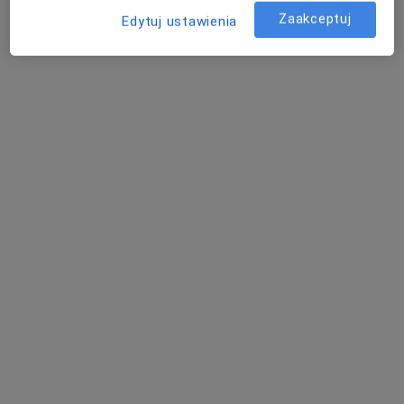
Zaakceptuj
Edytuj ustawienia
mgr Izabela Misiewicz
·
Więcej
Fizjoterapeuta
2 opinie
Adres 1
Adres 2
Karłowicza, Katowice
•
Mapa
Centrum Medyczne Grupa LUX MED – Katowice, ul. Karłowicza 11
Konsultacja fizjoterapeutyczna
od 95 zł
Specjalista nie oferuje umawiania online pod tym adresem.