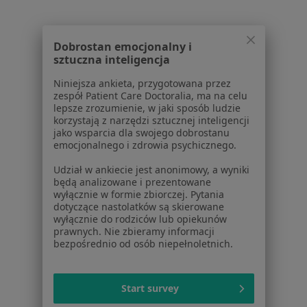
Zespoły przeciążeniowe w Gliwicach
Zespoły przeciążeniowe w Sosnowcu
Dobrostan emocjonalny i
Zespoły przeciążeniowe w Chorzowie
sztuczna inteligencja
Zespoły przeciążeniowe w Tychach
Niniejsza ankieta, przygotowana przez
zespół Patient Care Doctoralia, ma na celu
Więcej (14)
lepsze zrozumienie, w jaki sposób ludzie
Więcej w kategorii: W pobliżu Siemianowic Śl
korzystają z narzędzi sztucznej inteligencji
jako wsparcia dla swojego dobrostanu
Schorzenia w Siemianowicach Śląskich
emocjonalnego i zdrowia psychicznego.
Zespół cieśni nadgarstka w Siemianowicach
Udział w ankiecie jest anonimowy, a wyniki
Śląskich
będą analizowane i prezentowane
wyłącznie w formie zbiorczej. Pytania
Choroby zwyrodnieniowe w Siemianowicach
dotyczące nastolatków są skierowane
wyłącznie do rodziców lub opiekunów
Śląskich
prawnych. Nie zbieramy informacji
bezpośrednio od osób niepełnoletnich.
Ostroga piętowa w Siemianowicach Śląskich
Choroby kręgosłupa w Siemianowicach Śląskich
Start survey
Rwa kulszowa w Siemianowicach Śląskich