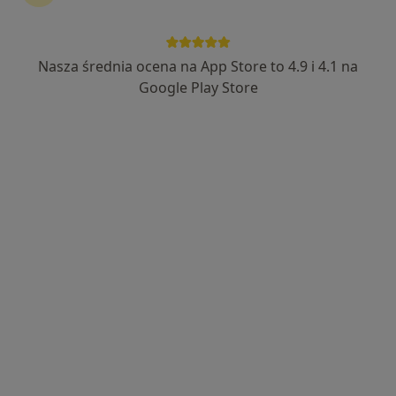
Nasza średnia ocena na App Store to 4.9 i 4.1 na
mgr Wojciech Żłobiński
Google Play Store
·
Więcej
Fizjoterapeuta
55 opinii
Adres 1
Adres 2
Karłowicza 11, Katowice
•
Mapa
Centrum Medyczne Grupa LUX MED Fizjoterapia Katowice - Karłowicza 11
Konsultacja fizjoterapeutyczna
od 168 zł
Specjalista nie oferuje umawiania online pod tym adresem.
Poproś o wizytę