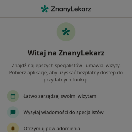
Me
Zespoły Przeciążeniowe • Siemianowice Śląskie, śląskie
Filtry
• 1
Mapa
Zespoły przeciążeniowe specjaliści w
Witaj na ZnanyLekarz
Siemianowicach Śląskich
Jak działają wyniki wyszukiwania
Znajdź najlepszych specjalistów i umawiaj wizyty.
Pobierz aplikację, aby uzyskać bezpłatny dostęp do
przydatnych funkcji:
Jakiego specjalisty szukasz?
Fizjoterapeuta
Internista
Laryngolog
Łatwo zarządzaj swoimi wizytami
Wysyłaj wiadomości do specjalistów
Otrzymuj powiadomienia