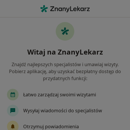
Me
Zespoły Mięśniowo-Powięziowe • Kościerzyna, pomorskie
Filtry
• 1
Ubezpieczenie
Map
Zespoły mięśniowo-powięziowe specjaliści w
Witaj na ZnanyLekarz
Kościerzynie
Jak działają wyniki wyszukiwania
Znajdź najlepszych specjalistów i umawiaj wizyty.
Pobierz aplikację, aby uzyskać bezpłatny dostęp do
przydatnych funkcji:
Jakiego specjalisty szukasz?
Fizjoterapeuta
Lekarz rehabilitacji medycznej
Łatwo zarządzaj swoimi wizytami
Wysyłaj wiadomości do specjalistów
Otrzymuj powiadomienia