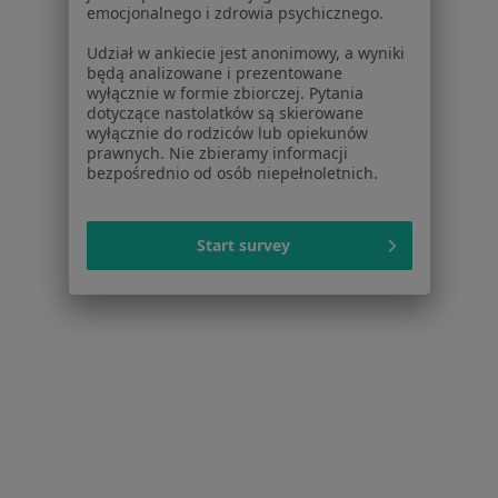
Usługi i zabiegi
emocjonalnego i zdrowia psychicznego.
Choroby
Udział w ankiecie jest anonimowy, a wyniki
Pomoc
będą analizowane i prezentowane
Aplikacje mobilne
wyłącznie w formie zbiorczej. Pytania
dotyczące nastolatków są skierowane
Blog dla pacjentów
wyłącznie do rodziców lub opiekunów
prawnych. Nie zbieramy informacji
Dla profesjonalistów
bezpośrednio od osób niepełnoletnich.
Cennik
Dla lekarzy
Start survey
Dla placówek medycznych
Noa Notes
nowość
Baza wiedzy
Centrum Pomocy dla Specjalisty
Kontakt
ZnanyLekarz - Strona główna
ZnanyLekarz Sp. z o.o.
ul. Kolejowa 5/7
01-217 Warszawa, Polska