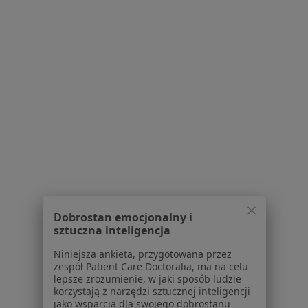
Regulamin
Polityka prywatności pacjentów
Polityka prywatności profesjonalistów
Polityka prywatności dla profesjonalistów, których
dane pozyskaliśmy samodzielnie
Polityka cookies
Jak działają wyniki wyszukiwania
Dostępność
O nas
Praca
Rekrutujemy!
Partnerzy
Centrum prasowe
Kontakt
Dobrostan emocjonalny i
sztuczna inteligencja
Dla pacjentów
Niniejsza ankieta, przygotowana przez
Lekarze
zespół Patient Care Doctoralia, ma na celu
lepsze zrozumienie, w jaki sposób ludzie
Placówki medyczne
korzystają z narzędzi sztucznej inteligencji
Pytania i odpowiedzi
jako wsparcia dla swojego dobrostanu