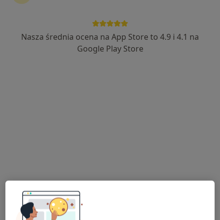
Nasza średnia ocena na App Store to 4.9 i 4.1 na
mgr Inga Grabowska
Google Play Store
·
Więcej
Fizjoterapeuta
1 opinia
Stolarska 1, Kościerzyna
•
Mapa
One Life Twoja Rehabilitacja
Fizjoterapia kobiet w ciąży / fizjoterapia okołoporodowa
200 zł
Specjalista nie oferuje umawiania online pod tym adresem.
Poproś o wizytę