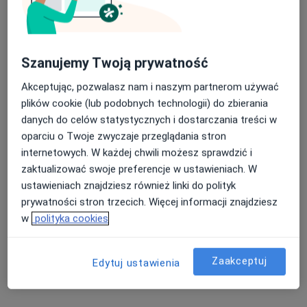
Szanujemy Twoją prywatność
One Life Twoja Rehabilitacja
Fizjoterapia, Rehabilitacja medyczna
Akceptując, pozwalasz nam i naszym partnerom używać
228 opinii
plików cookie (lub podobnych technologii) do zbierania
danych do celów statystycznych i dostarczania treści w
Adres 1
Adres 2
oparciu o Twoje zwyczaje przeglądania stron
internetowych. W każdej chwili możesz sprawdzić i
Stolarska 1, Kościerzyna
•
Mapa
zaktualizować swoje preferencje w ustawieniach. W
ustawieniach znajdziesz również linki do polityk
Fala uderzeniowa
70 zł
prywatności stron trzecich. Więcej informacji znajdziesz
Pokaż więcej usług
w
polityka cookies
Zaakceptuj
Edytuj ustawienia
mgr Alina Czucha
mgr Aleksandra
mgr Mikołaj Makaruk
fizjoterapeuta
Wenta
fizjoterapeuta
fizjoterapeuta