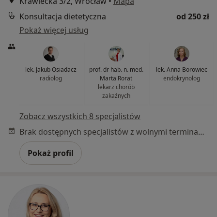
Krawiecka 3/2, Wrocław
•
Mapa
Konsultacja dietetyczna
od 250 zł
Pokaż więcej usług
lek. Jakub Osiadacz
prof. dr hab. n. med.
lek. Anna Borowiec
radiolog
Marta Rorat
endokrynolog
lekarz chorób
zakaźnych
Zobacz wszystkich 8 specjalistów
Brak dostępnych specjalistów z wolnymi terminami w tym centrum medycznym.
Pokaż profil