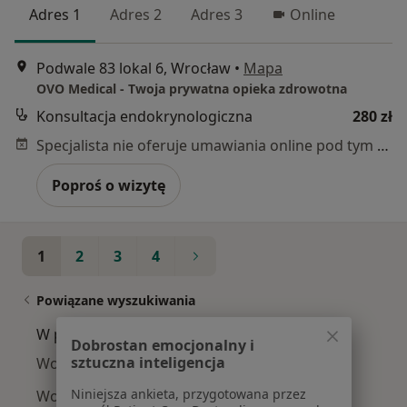
Adres 1
Adres 2
Adres 3
Online
Podwale 83 lokal 6, Wrocław
•
Mapa
OVO Medical - Twoja prywatna opieka zdrowotna
Konsultacja endokrynologiczna
280 zł
Specjalista nie oferuje umawiania online pod tym adresem.
Poproś o wizytę
1
2
3
4
Powiązane wyszukiwania
W pobliżu Oławy
Dobrostan emocjonalny i
sztuczna inteligencja
Wole tarczycy w Wrocławiu
Niniejsza ankieta, przygotowana przez
Wole tarczycy w Trzebnicy