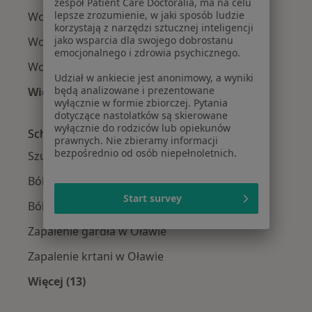
zespół Patient Care Doctoralia, ma na celu
lepsze zrozumienie, w jaki sposób ludzie
Wole tarczycy w Strzelinie
korzystają z narzędzi sztucznej inteligencji
jako wsparcia dla swojego dobrostanu
Wole tarczycy w Bielanach Wrocławskich
emocjonalnego i zdrowia psychicznego.
Wole tarczycy w Oleśnicy
Udział w ankiecie jest anonimowy, a wyniki
będą analizowane i prezentowane
Więcej (5)
wyłącznie w formie zbiorczej. Pytania
Więcej w kategorii: W pobliżu Oławy
dotyczące nastolatków są skierowane
wyłącznie do rodziców lub opiekunów
Schorzenia w Oławie
prawnych. Nie zbieramy informacji
bezpośrednio od osób niepełnoletnich.
Szum w uszach w Oławie
Ból uszu w Oławie
Start survey
Ból zatok w Oławie
Zapalenie gardła w Oławie
Zapalenie krtani w Oławie
Więcej (13)
Więcej w kategorii: Schorzenia w Oławie