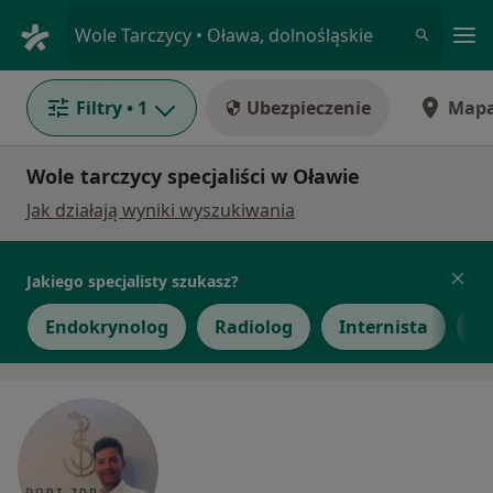
Me
Wole Tarczycy • Oława, dolnośląskie
Filtry
• 1
Ubezpieczenie
Map
Wole tarczycy specjaliści w Oławie
Jak działają wyniki wyszukiwania
Jakiego specjalisty szukasz?
Endokrynolog
Radiolog
Internista
C