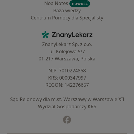
Noa Notes
nowość
Baza wiedzy
Centrum Pomocy dla Specjalisty
Kontakt
ZnanyLekarz - Strona główna
ZnanyLekarz Sp. z o.o.
ul. Kolejowa 5/7
01-217 Warszawa, Polska
NIP: ⁠7010224868
KRS: ⁠0000347997
REGON: ⁠142276657
Sąd Rejonowy dla m.st. Warszawy w Warszawie XII
Wydział Gospodarczy KRS
Facebook
otwiera się w nowej karcie