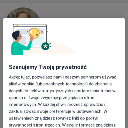
lek. Anna Borowiec
·
Więcej
W trakcie specjalizacji (Endokrynolog)
Szanujemy Twoją prywatność
106 opinii
Akceptując, pozwalasz nam i naszym partnerom używać
Adres 1
Adres 2
Online 1
Online 2
plików cookie (lub podobnych technologii) do zbierania
danych do celów statystycznych i dostarczania treści w
Krawiecka 3/2, Wrocław
•
Mapa
oparciu o Twoje zwyczaje przeglądania stron
ZimMed - Centrum Medyczne
internetowych. W każdej chwili możesz sprawdzić i
zaktualizować swoje preferencje w ustawieniach. W
Konsultacja endokrynologiczna
350 zł
ustawieniach znajdziesz również linki do polityk
Specjalista nie oferuje umawiania online pod tym adresem.
prywatności stron trzecich. Więcej informacji znajdziesz