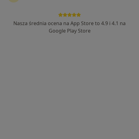
Nasza średnia ocena na App Store to 4.9 i 4.1 na
Google Play Store
Bezpieczne płatności
mgr Andrzej Wojdała
·
Więcej
Fizjoterapeuta
83 opinie
Zabrodzie 7e, Wrocław
•
Mapa
Centrum Medyczne ZABRODZIE
Konsultacja fizjoterapeutyczna
od 200 zł
Specjalista nie oferuje umawiania online pod tym adresem.
Poproś o wizytę