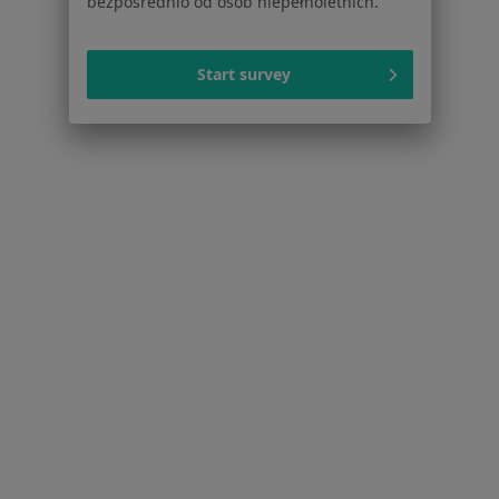
bezpośrednio od osób niepełnoletnich.
Jak działają wyniki wyszukiwania
Dostępność
O nas
Start survey
Praca
Rekrutujemy!
Partnerzy
Centrum prasowe
Kontakt
Dla pacjentów
Lekarze
Placówki medyczne
Pytania i odpowiedzi
Usługi i zabiegi
Choroby
Pomoc
Aplikacje mobilne
Blog dla pacjentów
Dla profesjonalistów