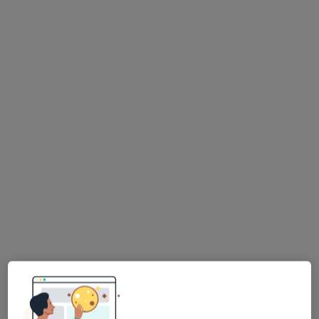
Bezpieczne płatności
mgr Natalia Oleniecka
·
Więcej
Fizjoterapeuta
8 opinii
Akacjowa 4n/2/15, Ślęza
•
Mapa
Heal Spot
Terapia bólu
200 zł
Specjalista nie oferuje umawiania online pod tym adresem.
Poproś o wizytę