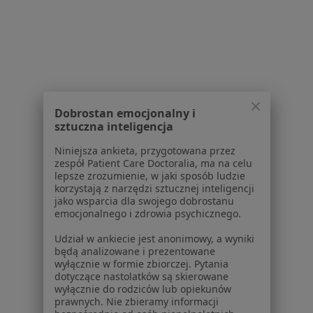
Więcej (13)
Więcej w kategorii: Schorzenia w Bielanach 
Zespół Cieśni Nadgarstka Specjaliści W Bielanach
Wrocławskich
Dobrostan emocjonalny i
sztuczna inteligencja
Niniejsza ankieta, przygotowana przez
zespół Patient Care Doctoralia, ma na celu
lepsze zrozumienie, w jaki sposób ludzie
korzystają z narzędzi sztucznej inteligencji
Serwis
jako wsparcia dla swojego dobrostanu
emocjonalnego i zdrowia psychicznego.
Regulamin
Polityka prywatności pacjentów
Udział w ankiecie jest anonimowy, a wyniki
będą analizowane i prezentowane
Polityka prywatności profesjonalistów
wyłącznie w formie zbiorczej. Pytania
Polityka prywatności dla profesjonalistów, których
dotyczące nastolatków są skierowane
dane pozyskaliśmy samodzielnie
wyłącznie do rodziców lub opiekunów
prawnych. Nie zbieramy informacji
Polityka cookies