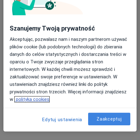
Szanujemy Twoją prywatność
Akceptując, pozwalasz nam i naszym partnerom używać
Bezpieczne płatności
plików cookie (lub podobnych technologii) do zbierania
mgr Kacper Koziorowski
danych do celów statystycznych i dostarczania treści w
·
Więcej
oparciu o Twoje zwyczaje przeglądania stron
Fizjoterapeuta, Fizjoterapeuta dziecięcy
internetowych. W każdej chwili możesz sprawdzić i
35 opinii
zaktualizować swoje preferencje w ustawieniach. W
Akacjowa 4n/2/15, Ślęza
•
Mapa
ustawieniach znajdziesz również linki do polityk
Heal Spot
prywatności stron trzecich. Więcej informacji znajdziesz
Terapia bólu
200 zł
w
polityka cookies
Specjalista nie oferuje umawiania online pod tym adresem.
Zaakceptuj
Edytuj ustawienia
Poproś o wizytę