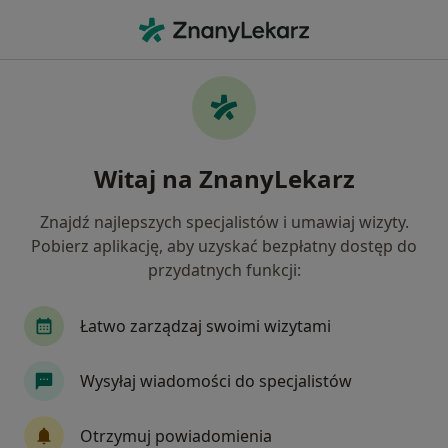
Me
Zespół Cieśni Nadgarstka • Bielany Wrocławskie, dolnośląskie
Filtry
• 1
Ubezpieczenie
Map
Zespół cieśni nadgarstka specjaliści w
Witaj na ZnanyLekarz
Bielanach Wrocławskich
Jak działają wyniki wyszukiwania
Znajdź najlepszych specjalistów i umawiaj wizyty.
Pobierz aplikację, aby uzyskać bezpłatny dostęp do
przydatnych funkcji:
Jakiego specjalisty szukasz?
Fizjoterapeuta
Ortopeda
Chirurg
Lek
Łatwo zarządzaj swoimi wizytami
Wysyłaj wiadomości do specjalistów
Otrzymuj powiadomienia