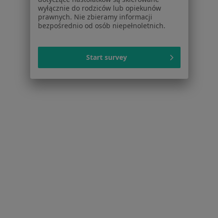
Dostępność
wyłącznie do rodziców lub opiekunów
prawnych. Nie zbieramy informacji
O nas
bezpośrednio od osób niepełnoletnich.
Praca
Rekrutujemy!
Partnerzy
Centrum prasowe
Start survey
Kontakt
Dla pacjentów
Lekarze
Placówki medyczne
Pytania i odpowiedzi
Usługi i zabiegi
Choroby
Pomoc
Aplikacje mobilne
Blog dla pacjentów
Dla profesjonalistów