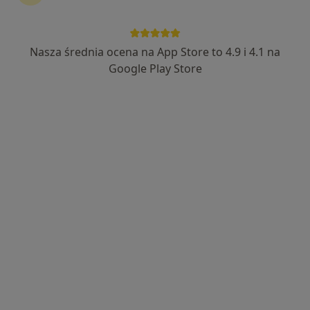
Nasza średnia ocena na App Store to 4.9 i 4.1 na
lek. dent. Maciej Koropacz
Google Play Store
·
Więcej
Stomatolog
11 opinii
Adres 1
Adres 2
Piekarska 6, Jaworzno
•
Mapa
Centrum Uśmiechnij Mi Się - Stomatologia, Implantologia, Dentysta
Chirurgia stomatologiczna
od 200 zł
Specjalista nie oferuje umawiania online pod tym adresem.
Poproś o wizytę