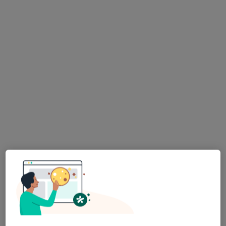
lek. dent. Patrycja Sołtysiak
·
Więcej
Stomatolog
8 opinii
Piekarska 6, Jaworzno
•
Mapa
Centrum Uśmiechnij Mi Się - Stomatologia, Implantologia, Dentysta
Konsultacja ortodontyczna
od 350 zł
Specjalista nie oferuje umawiania online pod tym adresem.
Poproś o wizytę