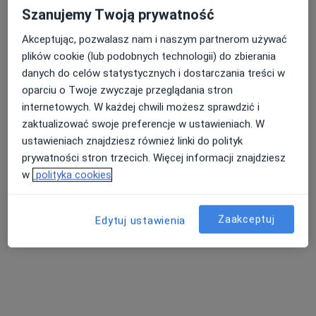
Szanujemy Twoją prywatność
Akceptując, pozwalasz nam i naszym partnerom używać
plików cookie (lub podobnych technologii) do zbierania
danych do celów statystycznych i dostarczania treści w
lek. dent. Mariusz Nanys
oparciu o Twoje zwyczaje przeglądania stron
internetowych. W każdej chwili możesz sprawdzić i
·
Więcej
Stomatolog
zaktualizować swoje preferencje w ustawieniach. W
3 opinie
ustawieniach znajdziesz również linki do polityk
Piekarska 6, Jaworzno
•
Mapa
prywatności stron trzecich. Więcej informacji znajdziesz
Centrum Uśmiechnij Mi Się - Stomatologia, Implantologia, Dentysta
w
polityka cookies
Chirurgiczne usuwanie zębów
od 300 zł
Specjalista nie oferuje umawiania online pod tym adresem.
Zaakceptuj
Edytuj ustawienia
Poproś o wizytę