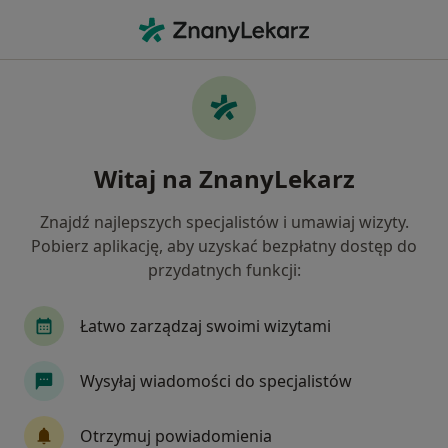
Me
Zęby Zatrzymane • Chrzanów, małopolskie
Filtry
• 1
Mapa
Zęby zatrzymane specjaliści w Chrzanowie
Witaj na ZnanyLekarz
Jak działają wyniki wyszukiwania
Znajdź najlepszych specjalistów i umawiaj wizyty.
Pobierz aplikację, aby uzyskać bezpłatny dostęp do
Jakiego specjalisty szukasz?
przydatnych funkcji:
Stomatolog
Chirurg stomatologiczny
Chi
Łatwo zarządzaj swoimi wizytami
Wysyłaj wiadomości do specjalistów
Otrzymuj powiadomienia