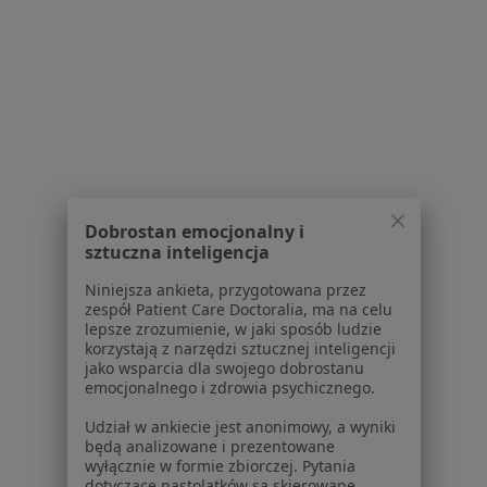
Więcej (14)
Więcej w kategorii: Schorzenia w Chrzanowie
Zęby Zatrzymane Specjaliści W Chrzanowie
Dobrostan emocjonalny i
sztuczna inteligencja
Serwis
Niniejsza ankieta, przygotowana przez
zespół Patient Care Doctoralia, ma na celu
Regulamin
lepsze zrozumienie, w jaki sposób ludzie
Polityka prywatności pacjentów
korzystają z narzędzi sztucznej inteligencji
jako wsparcia dla swojego dobrostanu
Polityka prywatności profesjonalistów
emocjonalnego i zdrowia psychicznego.
Polityka prywatności dla profesjonalistów, których
dane pozyskaliśmy samodzielnie
Udział w ankiecie jest anonimowy, a wyniki
będą analizowane i prezentowane
Polityka cookies
wyłącznie w formie zbiorczej. Pytania
Jak działają wyniki wyszukiwania
dotyczące nastolatków są skierowane