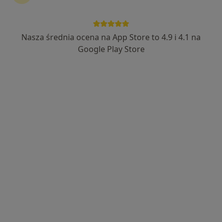
Nasza średnia ocena na App Store to 4.9 i 4.1 na
mgr Justyna Rać
Google Play Store
·
Więcej
Psycholog, Psychoterapeuta certyfikowany
176 opinii
Adres
Online
11 Listopada 10/30, Jaworzno
•
Mapa
HEALIO Instytut Psychoterapii Justyna Rać
Konsultacja psychologiczna
250 zł
Specjalista nie oferuje umawiania online pod tym adresem.
Poproś o wizytę