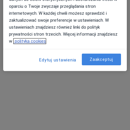
oparciu o Twoje zwyczaje przeglądania stron
internetowych. W każdej chwili możesz sprawdzić i
zaktualizować swoje preferencje w ustawieniach. W
ustawieniach znajdziesz również linki do polityk
prywatności stron trzecich. Więcej informacji znajdziesz
Bezpieczne płatności
w
polityka cookies
HEALIO Instytut Psychoterapii Justyna
Rać
·
Więcej
Zaakceptuj
Psychologia, Psychologia dziecięca, Psychoterapia
Edytuj ustawienia
1027 opinii
11 Listopada 10/30, Jaworzno
•
Mapa
Konsultacja psychologiczna
Pokaż więcej usług
mgr Aleksandra
Zięba-Mnich
psychoterapeuta