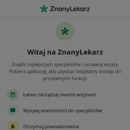
Me
Dentofobia • Chrzanów, małopolskie
Filtry
• 1
Ubezpieczenie
Map
Dentofobia specjaliści w Chrzanowie
Witaj na ZnanyLekarz
Jak działają wyniki wyszukiwania
Znajdź najlepszych specjalistów i umawiaj wizyty.
Pobierz aplikację, aby uzyskać bezpłatny dostęp do
Jakiego specjalisty szukasz?
przydatnych funkcji:
Stomatolog
Stomatolog dziecięcy
Psychia
Łatwo zarządzaj swoimi wizytami
Wysyłaj wiadomości do specjalistów
Otrzymuj powiadomienia