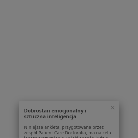
W pobliżu Chrzanowa
Dentofobia w Krakowie
Dentofobia w Katowicach
Dentofobia w Bielsku-Białej
Dentofobia w Sosnowcu
Dentofobia w Bytomiu
Więcej (14)
Więcej w kategorii: W pobliżu Chrzanowa
Schorzenia w Chrzanowie
Ból zęba w Chrzanowie
Dobrostan emocjonalny i
Braki zębowe w Chrzanowie
sztuczna inteligencja
Choroby miazgi w Chrzanowie
Niniejsza ankieta, przygotowana przez
zespół Patient Care Doctoralia, ma na celu
Kamień nazębny w Chrzanowie