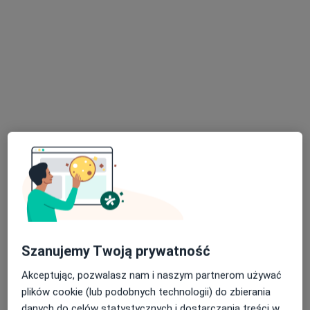
lek. dent. Patrycja Sołtysiak
·
Więcej
Stomatolog
8 opinii
Piekarska 6, Jaworzno
•
Mapa
Centrum Uśmiechnij Mi Się - Stomatologia, Implantologia, Dentysta
Konsultacja ortodontyczna
od 350 zł
Specjalista nie oferuje umawiania online pod tym adresem.
Poproś o wizytę
Szanujemy Twoją prywatność
Akceptując, pozwalasz nam i naszym partnerom używać
plików cookie (lub podobnych technologii) do zbierania
danych do celów statystycznych i dostarczania treści w