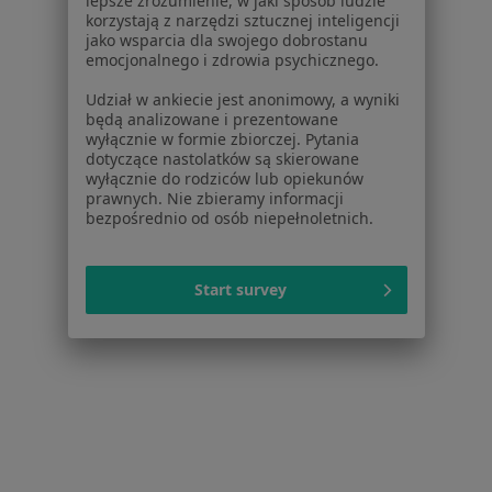
lepsze zrozumienie, w jaki sposób ludzie
korzystają z narzędzi sztucznej inteligencji
Próchnica w Chrzanowie
jako wsparcia dla swojego dobrostanu
emocjonalnego i zdrowia psychicznego.
Więcej (14)
Więcej w kategorii: Schorzenia w Chrzanowie
Udział w ankiecie jest anonimowy, a wyniki
będą analizowane i prezentowane
wyłącznie w formie zbiorczej. Pytania
dotyczące nastolatków są skierowane
Dentofobia Specjaliści W Chrzanowie
wyłącznie do rodziców lub opiekunów
prawnych. Nie zbieramy informacji
bezpośrednio od osób niepełnoletnich.
Start survey
Serwis
Regulamin
Polityka prywatności pacjentów
Polityka prywatności profesjonalistów
Polityka prywatności dla profesjonalistów, których
dane pozyskaliśmy samodzielnie