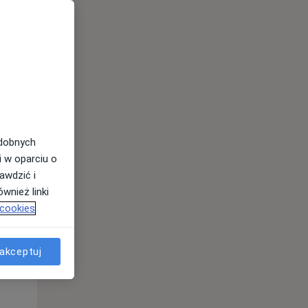
Wt,
Śr,
Czw,
odobnych
11 Sie
12 Sie
13 Sie
i w oparciu o
awdzić i
wnież linki
 cookies
akceptuj