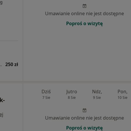
rg
Umawianie online nie jest dostępne
Poproś o wizytę
hirurgii plastycznej
250 zł
Dziś
Jutro
Ndz,
Pon,
7 Sie
8 Sie
9 Sie
10 Sie
k-
ej
Umawianie online nie jest dostępne
Poproś o wizytę