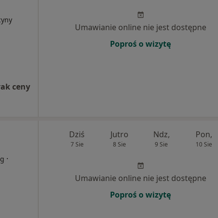
cyny
Umawianie online nie jest dostępne
Poproś o wizytę
rak ceny
Dziś
Jutro
Ndz,
Pon,
7 Sie
8 Sie
9 Sie
10 Sie
·
rg
Umawianie online nie jest dostępne
Poproś o wizytę