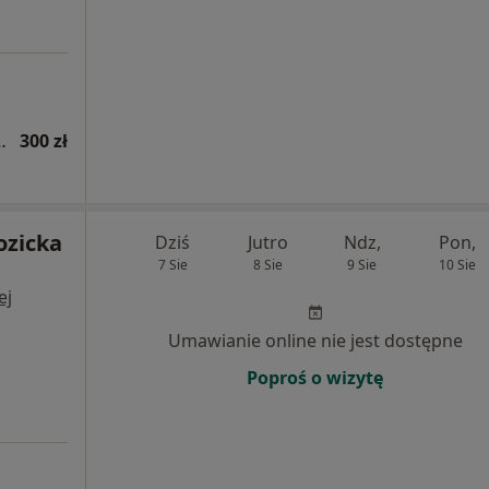
hirurgii plastycznej
300 zł
ozicka
Dziś
Jutro
Ndz,
Pon,
7 Sie
8 Sie
9 Sie
10 Sie
ej
Umawianie online nie jest dostępne
Poproś o wizytę