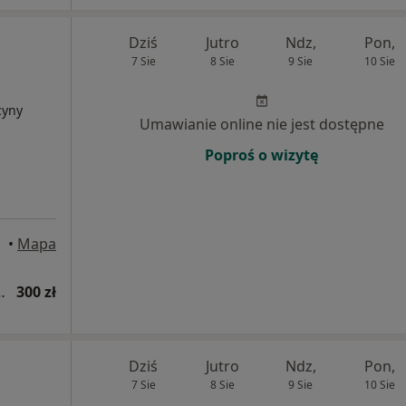
Dziś
Jutro
Ndz,
Pon,
7 Sie
8 Sie
9 Sie
10 Sie
cyny
Umawianie online nie jest dostępne
Poproś o wizytę
wice
•
Mapa
hirurgii plastycznej
300 zł
Dziś
Jutro
Ndz,
Pon,
7 Sie
8 Sie
9 Sie
10 Sie