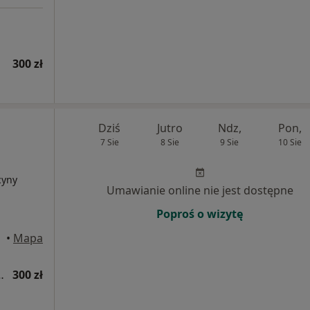
300 zł
a
Dziś
Jutro
Ndz,
Pon,
7 Sie
8 Sie
9 Sie
10 Sie
cyny
Umawianie online nie jest dostępne
Poproś o wizytę
wice
•
Mapa
hirurgii plastycznej
300 zł