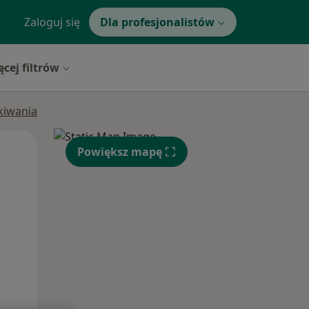
Zaloguj się
Dla profesjonalistów
ęcej filtrów
ukiwania
Wt,
Śr,
Czw,
Powiększ mapę
11 Sie
12 Sie
13 Sie