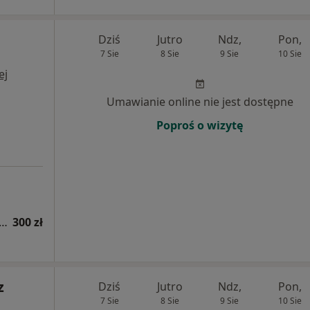
Dziś
Jutro
Ndz,
Pon,
7 Sie
8 Sie
9 Sie
10 Sie
ej
Umawianie online nie jest dostępne
Poproś o wizytę
tacja z zakresu medycyny estetycznej
300 zł
z
Dziś
Jutro
Ndz,
Pon,
7 Sie
8 Sie
9 Sie
10 Sie