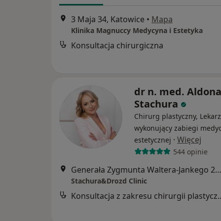
3 Maja 34, Katowice
•
Mapa
Klinika Magnuccy Medycyna i Estetyka
Konsultacja chirurgiczna
dr n. med. Aldon
Stachura
Chirurg plastyczny, Lekarz
wykonujący zabiegi medy
·
Więcej
estetycznej
544 opinie
Generała Zygmunta Waltera-Jankego 275, Kato
Stachura&Drozd Clinic
Konsultacja z zakresu c