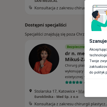
SAN-MEDICAL
Konsultacja z zakresu c
Dostępni specjaliści
Specjaliści znajdują się poza Chrzanów, mał
Szanuje
Bezpieczne płatności
Akceptując
dr n. med. Karoli
technologii
Mikuś-Zagórska
Twoje zwyc
Chirurg plastyczny, Lekarz
zaktualizo
wykonujący zabiegi medy
do polityk 
·
Więcej
estetycznej
48 opinii
Stolarska 17, Katowice
•
Mapa
Euroklinika - Med Sp. z o.o
Konsultacja z zakresu c