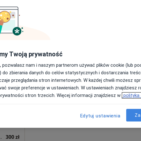
hirurgii plastycznej
300 zł
opolskie, w obszarach bliskich Twojemu wyszukiwaniu.
my Twoją prywatność
Dziś
Jutro
Ndz,
Pon,
, pozwalasz nam i naszym partnerom używać plików cookie (lub p
7 Sie
8 Sie
9 Sie
10 Sie
na
) do zbierania danych do celów statystycznych i dostarczania treśc
zaje przeglądania stron internetowych. W każdej chwili możesz spr
wać swoje preferencje w ustawieniach. W ustawieniach znajdziesz ró
Umawianie online nie jest dostępne
cyny
prywatności stron trzecich. Więcej informacji znajdziesz w
polityka
Poproś o wizytę
Za
Edytuj ustawienia
hirurgii plastycznej
300 zł