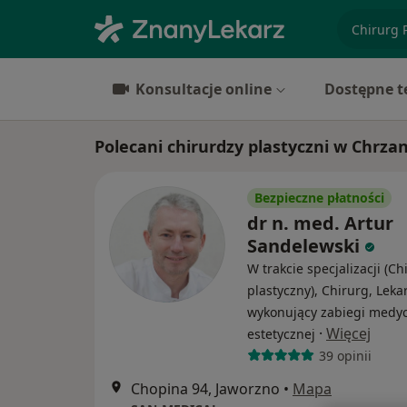
specjaliz
Konsultacje online
Dostępne t
Polecani chirurdzy plastyczni w Chrza
Bezpieczne płatności
dr n. med. Artur
Sandelewski
W trakcie specjalizacji (Ch
plastyczny), Chirurg, Leka
wykonujący zabiegi medy
·
Więcej
estetycznej
39 opinii
Chopina 94, Jaworzno
•
Mapa