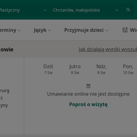
acja, badanie lub nazwisko
miasto lub dzielnica
erminy
Język
Przyjmuje dzieci
Wi
nowie
Jak działają wyniki wysz
Dziś
Jutro
Ndz,
Pon,
7 Sie
8 Sie
9 Sie
10 Sie
irurg
Umawianie online nie jest dostępne
rz
Poproś o wizytę
cyny