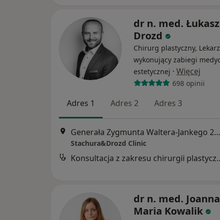
dr n. med. Łukasz
Drozd
Chirurg plastyczny, Lekarz
wykonujący zabiegi medy
·
Więcej
estetycznej
698 opinii
Adres 1
Adres 2
Adres 3
Generała Zygmunta Waltera-Jankego 275, Kato
Stachura&Drozd Clinic
Konsultacja z zakresu c
dr n. med. Joanna
Maria Kowalik