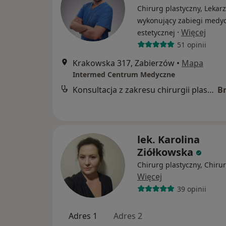
Chirurg plastyczny, Lekarz
wykonujący zabiegi medy
·
Więcej
estetycznej
51 opinii
Krakowska 317, Zabierzów
•
Mapa
Intermed Centrum Medyczne
Konsultacja z zakresu chirurgii plastycznej
B
lek. Karolina
Ziółkowska
Chirurg plastyczny, Chiru
Więcej
39 opinii
Adres 1
Adres 2