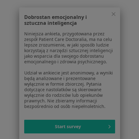
Więcej w kategorii: Schorzenia w Baninie
Dobrostan emocjonalny i
sztuczna inteligencja
Strona Główna
Choroby
Zawał Serca
Banino
Zmień miasto
Zmień m
Niniejsza ankieta, przygotowana przez
zespół Patient Care Doctoralia, ma na celu
lepsze zrozumienie, w jaki sposób ludzie
korzystają z narzędzi sztucznej inteligencji
jako wsparcia dla swojego dobrostanu
emocjonalnego i zdrowia psychicznego.
Serwis
Udział w ankiecie jest anonimowy, a wyniki
będą analizowane i prezentowane
Regulamin
wyłącznie w formie zbiorczej. Pytania
dotyczące nastolatków są skierowane
Polityka prywatności pacjentów
wyłącznie do rodziców lub opiekunów
Polityka prywatności profesjonalistów
prawnych. Nie zbieramy informacji
Polityka prywatności dla profesjonalistów, których
bezpośrednio od osób niepełnoletnich.
dane pozyskaliśmy samodzielnie
Polityka cookies
Start survey
Jak działają wyniki wyszukiwania
Dostępność