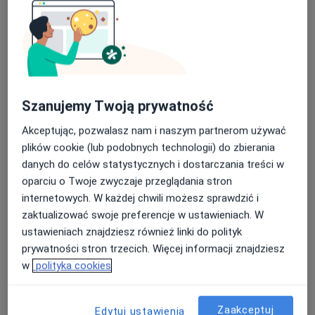
lek. Marzena Ławrynowicz
·
Więcej
Kardiolog
2 opinie
Szanujemy Twoją prywatność
Gryfa Pomorskiego 52u/10-11, Gdynia
•
Mapa
RR-CLINICA
Akceptując, pozwalasz nam i naszym partnerom używać
Konsultacja kardiologiczna
250 zł
plików cookie (lub podobnych technologii) do zbierania
danych do celów statystycznych i dostarczania treści w
Specjalista nie oferuje umawiania online pod tym adresem.
oparciu o Twoje zwyczaje przeglądania stron
Poproś o wizytę
internetowych. W każdej chwili możesz sprawdzić i
zaktualizować swoje preferencje w ustawieniach. W
ustawieniach znajdziesz również linki do polityk
prywatności stron trzecich. Więcej informacji znajdziesz
w
polityka cookies
Zaakceptuj
Edytuj ustawienia