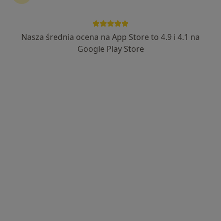
Nasza średnia ocena na App Store to 4.9 i 4.1 na
lek. Alicja Szołkiewicz-Płatkowska
Google Play Store
·
Więcej
W trakcie specjalizacji (Kardiolog)
36 opinii
Rdestowa 138A, Gdynia
•
Mapa
METACOR | Centrum Medyczne
Konsultacja kardiologiczna
250 zł
Specjalista nie oferuje umawiania online pod tym adresem.
Poproś o wizytę