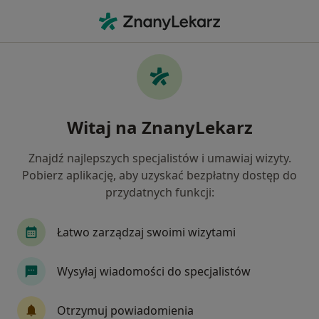
Me
Zawał Serca • Banino, pomorskie
Filtry
• 1
Ubezpieczenie
Map
Zawał serca specjaliści w Baninie
Witaj na ZnanyLekarz
Jak działają wyniki wyszukiwania
Znajdź najlepszych specjalistów i umawiaj wizyty.
Pobierz aplikację, aby uzyskać bezpłatny dostęp do
Jakiego specjalisty szukasz?
przydatnych funkcji:
Kardiolog
Internista
Endokrynolog
N
Łatwo zarządzaj swoimi wizytami
Wysyłaj wiadomości do specjalistów
Otrzymuj powiadomienia