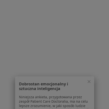
Serwis
Regulamin
Polityka prywatności pacjentów
Polityka prywatności profesjonalistów
Polityka prywatności dla profesjonalistów, których
dane pozyskaliśmy samodzielnie
Polityka cookies
Jak działają wyniki wyszukiwania
Dostępność
O nas
Praca
Rekrutujemy!
Partnerzy
Centrum prasowe
Kontakt
Dobrostan emocjonalny i
sztuczna inteligencja
Dla pacjentów
Niniejsza ankieta, przygotowana przez
zespół Patient Care Doctoralia, ma na celu
Lekarze
lepsze zrozumienie, w jaki sposób ludzie
Placówki medyczne