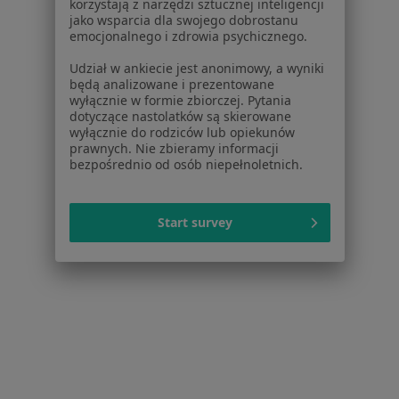
korzystają z narzędzi sztucznej inteligencji
Pytania i odpowiedzi
jako wsparcia dla swojego dobrostanu
emocjonalnego i zdrowia psychicznego.
Usługi i zabiegi
Choroby
Udział w ankiecie jest anonimowy, a wyniki
Pomoc
będą analizowane i prezentowane
wyłącznie w formie zbiorczej. Pytania
Aplikacje mobilne
dotyczące nastolatków są skierowane
Blog dla pacjentów
wyłącznie do rodziców lub opiekunów
prawnych. Nie zbieramy informacji
Dla profesjonalistów
bezpośrednio od osób niepełnoletnich.
Cennik
Dla lekarzy
Start survey
Dla placówek medycznych
Noa Notes
nowość
Baza wiedzy
Centrum Pomocy dla Specjalisty
Kontakt
ZnanyLekarz - Strona główna
ZnanyLekarz Sp. z o.o.
ul. Kolejowa 5/7