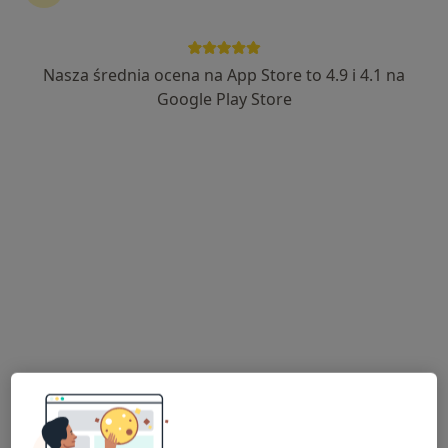
Nasza średnia ocena na App Store to 4.9 i 4.1 na
lek. Agnieszka Sulska-Rompza
Google Play Store
·
Więcej
Kardiolog
6 opinii
Pomorska 1, Galeria Kociewska - poziom 2, Tczew
•
Mapa
Centrum Medyczne POLMED Oddział Tczew
Konsultacja kardiologiczna
300 zł
Specjalista nie oferuje umawiania online pod tym adresem.
Poproś o wizytę