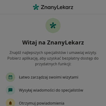
Me
Zawał Serca • Tczew, pomorskie
Filtry
• 1
Mapa
Zawał serca specjaliści w Tczewie
Witaj na ZnanyLekarz
Jak działają wyniki wyszukiwania
Znajdź najlepszych specjalistów i umawiaj wizyty.
Pobierz aplikację, aby uzyskać bezpłatny dostęp do
Jakiego specjalisty szukasz?
przydatnych funkcji:
Kardiolog
Internista
Chirurg
Dermat
Łatwo zarządzaj swoimi wizytami
Wysyłaj wiadomości do specjalistów
Otrzymuj powiadomienia