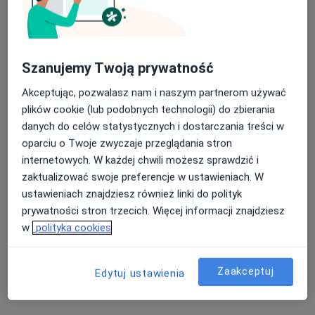
Centrum Medyczne POLMED Oddział
Szanujemy Twoją prywatność
Tczew
·
Więcej
Chirurgia, Dermatologia, Diagnostyka
Akceptując, pozwalasz nam i naszym partnerom używać
849 opinii
plików cookie (lub podobnych technologii) do zbierania
danych do celów statystycznych i dostarczania treści w
Pomorska 1, Galeria Kociewska - poziom 2, Tczew
•
Mapa
oparciu o Twoje zwyczaje przeglądania stron
Konsultacja internistyczna
160 zł
internetowych. W każdej chwili możesz sprawdzić i
Pokaż więcej usług
zaktualizować swoje preferencje w ustawieniach. W
ustawieniach znajdziesz również linki do polityk
prywatności stron trzecich. Więcej informacji znajdziesz
w
polityka cookies
lek. Aneta Bielec
dr n. med. Jakub
dr n. med. Agnieszka
neurolog
Kłącz
Bielewicz-Zielińska
urolog
reumatolog
Zaakceptuj
Edytuj ustawienia
Zobacz wszystkich 25 specjalistów
Brak dostępnych specjalistów z wolnymi terminami w tym centrum medycznym.