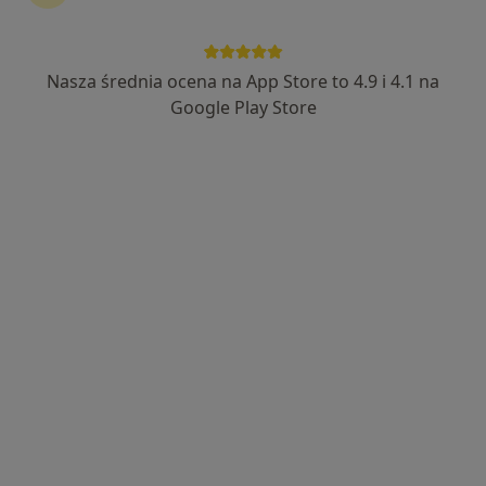
Nasza średnia ocena na App Store to 4.9 i 4.1 na
lek. Agnieszka Madej-Urbanowicz
Google Play Store
·
Więcej
Endokrynolog dziecięcy, Pediatra
239 opinii
Adres 1
Adres 2
Józefa Sułkowskiego 15, Bydgoszcz
•
Mapa
Centrum Medyczne PESMED
Konsultacja endokrynologiczna dzieci
300 zł
Specjalista nie oferuje umawiania online pod tym adresem.
Poproś o wizytę