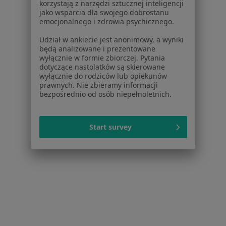
korzystają z narzędzi sztucznej inteligencji
jako wsparcia dla swojego dobrostanu
Zapalenie płuc w Grudziądzu
emocjonalnego i zdrowia psychicznego.
Więcej (4)
Udział w ankiecie jest anonimowy, a wyniki
Więcej w kategorii: W pobliżu Bydgoszczy
będą analizowane i prezentowane
wyłącznie w formie zbiorczej. Pytania
Schorzenia w Bydgoszczy
dotyczące nastolatków są skierowane
wyłącznie do rodziców lub opiekunów
Nadciśnienie tętnicze w Bydgoszczy
prawnych. Nie zbieramy informacji
bezpośrednio od osób niepełnoletnich.
Niewydolność serca w Bydgoszczy
Choroba wieńcowa w Bydgoszczy
Start survey
Zaburzenia rytmu serca w Bydgoszczy
Cukrzyca w Bydgoszczy
Więcej (15)
Więcej w kategorii: Schorzenia w Bydgoszczy
Strona Główna
Choroby
Zapalenie Płuc
Zmień miasto