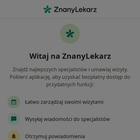
Me
Zapalenie Płuc • Bydgoszcz, kujawsko-pomorskie
Filtry
• 1
Ubezpieczenie
Map
Zapalenie płuc specjaliści w Bydgoszczy
Witaj na ZnanyLekarz
Jak działają wyniki wyszukiwania
Znajdź najlepszych specjalistów i umawiaj wizyty.
Pobierz aplikację, aby uzyskać bezpłatny dostęp do
Jakiego specjalisty szukasz?
przydatnych funkcji:
Pediatra
Internista
Pulmonolog
Kar
Łatwo zarządzaj swoimi wizytami
Wysyłaj wiadomości do specjalistów
Otrzymuj powiadomienia