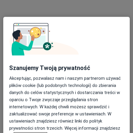
Poproś o wizytę
Szanujemy Twoją prywatność
Bezpieczne płatności
Akceptując, pozwalasz nam i naszym partnerom używać
lek. Dominika Korbal-Piasecka
plików cookie (lub podobnych technologii) do zbierania
·
Więcej
Pediatra
danych do celów statystycznych i dostarczania treści w
53 opinie
oparciu o Twoje zwyczaje przeglądania stron
internetowych. W każdej chwili możesz sprawdzić i
Adres 1
Adres 2
Online 1
Online 2
zaktualizować swoje preferencje w ustawieniach. W
ustawieniach znajdziesz również linki do polityk
Kaszubska 17h, Bydgoszcz
•
Mapa
prywatności stron trzecich. Więcej informacji znajdziesz
IN-VIVO