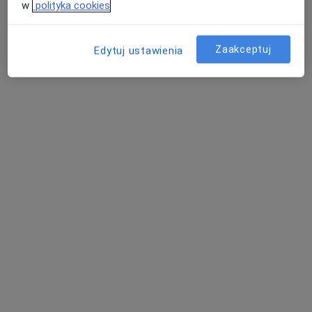
w
polityka cookies
Konsultacja pediatryczna
200 zł
Specjalista nie oferuje umawiania online pod tym adresem.
Zaakceptuj
Edytuj ustawienia
Poproś o wizytę
dr n. med. Beata Smok
·
Więcej
Pediatra
115 opinii
Adres 1
Adres 2
Online