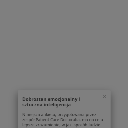
psychiatra
Karpiński
Majcherek
chirurg
fizjoterapeuta
Zobacz wszystkich 22 specjalistów
Brak dostępnych specjalistów z wolnymi terminami w tym centrum medycznym.
Pokaż profil
1
2
3
4
5
Powiązane wyszukiwania
W pobliżu Bydgoszczy
Zapalenie płuc w Toruniu
Dobrostan emocjonalny i
sztuczna inteligencja
Zapalenie płuc w Szubinie
Niniejsza ankieta, przygotowana przez
Zapalenie płuc w Aleksandrowie Kujawskim
zespół Patient Care Doctoralia, ma na celu
lepsze zrozumienie, w jaki sposób ludzie
Zapalenie płuc w Osielsku