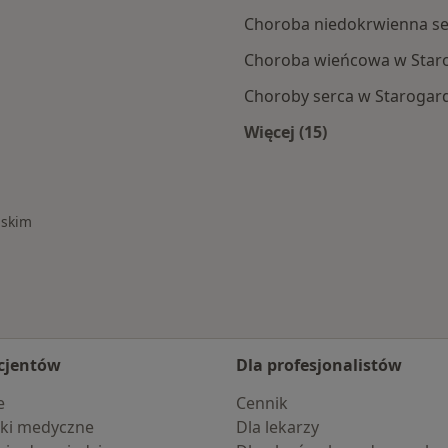
Choroba niedokrwienna se
Choroba wieńcowa w Star
Choroby serca w Starogar
Więcej (15)
ogardu Gdańskiego
Więcej w kategorii:
ńskim
cjentów
Dla profesjonalistów
e
Cennik
ki medyczne
Dla lekarzy