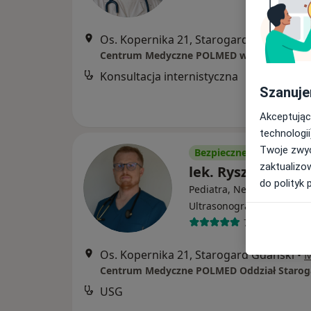
Os. Kopernika 21, Starogard Gdański
•
Konsultacja internistyczna
Szanuje
Akceptując
technologii
Twoje zwyc
Bezpieczne płatności
zaktualizo
lek. Ryszard Tuliń
do polityk 
Pediatra, Neonatolog,
·
Więce
Ultrasonografista
77 opinii
Os. Kopernika 21, Starogard Gdański
•
USG