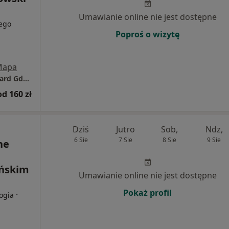
Umawianie online nie jest dostępne
zego
Poproś o wizytę
Mapa
Centrum Medyczne POLMED Oddział Starogard Gdański
od 160 zł
Dziś
Jutro
Sob,
Ndz,
6 Sie
7 Sie
8 Sie
9 Sie
ne
ańskim
Umawianie online nie jest dostępne
Pokaż profil
·
logia