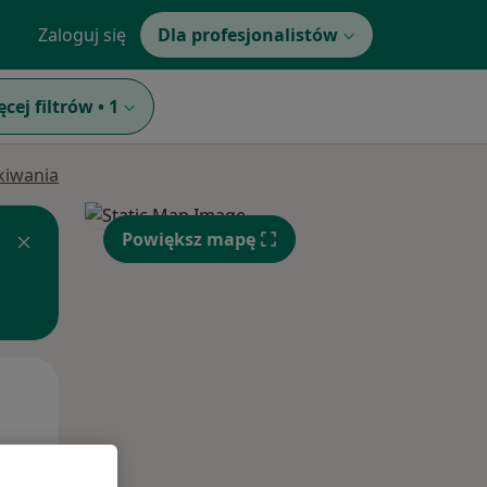
Zaloguj się
Dla profesjonalistów
ęcej filtrów
•
1
ukiwania
Powiększ mapę
Pon,
Wt,
Śr,
10 Sie
11 Sie
12 Sie