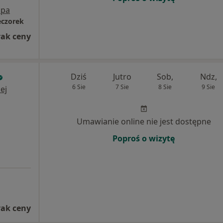
pa
eczorek
rak ceny
Dziś
Jutro
Sob,
Ndz,
6 Sie
7 Sie
8 Sie
9 Sie
ej
Umawianie online nie jest dostępne
Poproś o wizytę
rak ceny