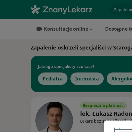
specjaliz
Konsultacje online
Dostępne t
Zapalenie oskrzeli specjaliści w Star
Jakiego specjalisty szukasz?
Pediatra
Internista
Alergolo
Bezpieczne płatności
lek. Łukasz Rado
·
Lekarz bez specjalizacji