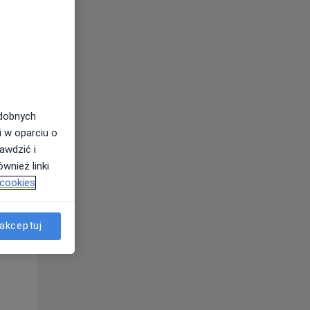
odobnych
i w oparciu o
awdzić i
Pon,
Wt,
Śr,
wnież linki
10 Sie
11 Sie
12 Sie
 cookies
akceptuj