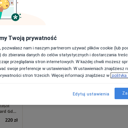
Poproś o wizytę
Mapa
Centrum Medyczne POLMED w Starogardzie Gdańskim
160 zł
my Twoją prywatność
, pozwalasz nam i naszym partnerom używać plików cookie (lub p
) do zbierania danych do celów statystycznych i dostarczania treśc
zaje przeglądania stron internetowych. W każdej chwili możesz spr
Dziś
Jutro
Sob,
Ndz,
wać swoje preferencje w ustawieniach. W ustawieniach znajdziesz ró
6 Sie
7 Sie
8 Sie
9 Sie
ski
prywatności stron trzecich. Więcej informacji znajdziesz w
polityka
j
Umawianie online nie jest dostępne
Za
Edytuj ustawienia
Poproś o wizytę
Mapa
Centrum Medyczne POLMED Oddział Starogard Gdański
220 zł