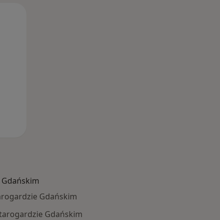
Pon,
Wt,
Śr,
10 Sie
11 Sie
12 Sie
e Gdańskim
tarogardzie Gdańskim
 Starogardzie Gdańskim