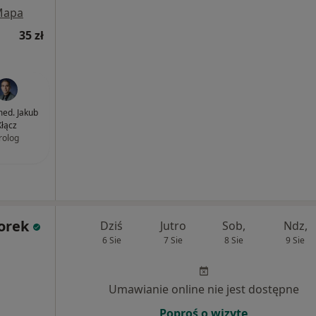
Mapa
35 zł
med. Jakub
Kłącz
rolog
orek
Dziś
Jutro
Sob,
Ndz,
6 Sie
7 Sie
8 Sie
9 Sie
Umawianie online nie jest dostępne
Poproś o wizytę