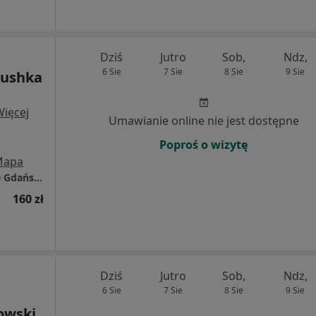
Dziś
Jutro
Sob,
Ndz,
6 Sie
7 Sie
8 Sie
9 Sie
lushka
Więcej
Umawianie online nie jest dostępne
Poproś o wizytę
Mapa
Centrum Medyczne POLMED w Starogardzie Gdańskim
160 zł
Dziś
Jutro
Sob,
Ndz,
6 Sie
7 Sie
8 Sie
9 Sie
owski