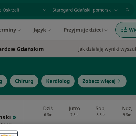
acja, badanie lub nazwisko
miasto lub dzielnica
erminy
Język
Przyjmuje dzieci
Wi
ogardzie Gdańskim
Jak działają wyniki wysz
g
Chirurg
Kardiolog
Zobacz więcej
Dziś
Jutro
Sob,
Ndz,
6 Sie
7 Sie
8 Sie
9 Sie
mski
Więcej
Umawianie online nie jest dostępne