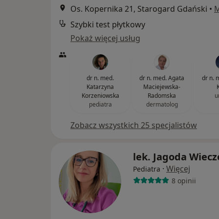
Os. Kopernika 21, Starogard Gdański
•
Szybki test płytkowy
Pokaż więcej usług
dr n. med.
dr n. med. Agata
dr n. 
Katarzyna
Maciejewska-
Korzeniowska
Radomska
u
pediatra
dermatolog
Zobacz wszystkich 25 specjalistów
lek. Jagoda Wiecz
·
Więcej
Pediatra
8 opinii