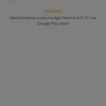
Nasza średnia ocena na App Store to 4.9 i 4.1 na
lek. Aleksandra Ochotnicka
Google Play Store
·
Więcej
W trakcie specjalizacji (Laryngolog)
14 opinii
Klonowa 6a, Wałbrzych
•
Mapa
Poradnia Medic
Konsultacja laryngologiczna
300 zł
Specjalista nie oferuje umawiania online pod tym adresem.
Poproś o wizytę