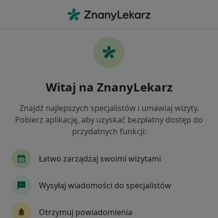
Me
Zapalenie Krtani • Wałbrzych, dolnośląskie
Filtry
• 1
Mapa
Zapalenie krtani specjaliści w Wałbrzychu
Witaj na ZnanyLekarz
Jak działają wyniki wyszukiwania
Znajdź najlepszych specjalistów i umawiaj wizyty.
Pobierz aplikację, aby uzyskać bezpłatny dostęp do
Jakiego specjalisty szukasz?
przydatnych funkcji:
Chirurg
Laryngolog
Ginekolog
Inter
Łatwo zarządzaj swoimi wizytami
Wysyłaj wiadomości do specjalistów
Otrzymuj powiadomienia