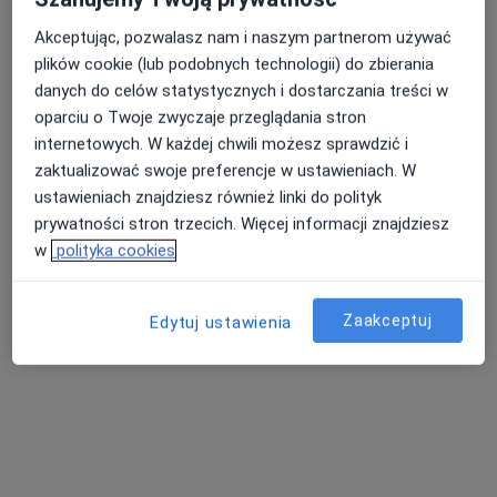
Akceptując, pozwalasz nam i naszym partnerom używać
plików cookie (lub podobnych technologii) do zbierania
danych do celów statystycznych i dostarczania treści w
oparciu o Twoje zwyczaje przeglądania stron
lek. Witold Matusiak
internetowych. W każdej chwili możesz sprawdzić i
zaktualizować swoje preferencje w ustawieniach. W
·
Więcej
Laryngolog
ustawieniach znajdziesz również linki do polityk
16 opinii
prywatności stron trzecich. Więcej informacji znajdziesz
Adres 1
Adres 2
Adres 3
Adres 4
w
polityka cookies
Piasta 47C, Wałbrzych
•
Mapa
Zaakceptuj
Edytuj ustawienia
Centrum Medyczne Piasta 47
Konsultacja laryngologiczna
250 zł
Specjalista nie oferuje umawiania online pod tym adresem.
Poproś o wizytę