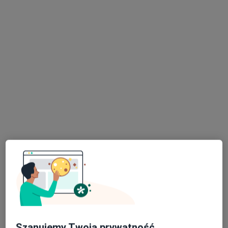
lek. Robert Dobrowolski
·
Więcej
Internista, Nefrolog
23 opinie
Adres 1
Adres 2
ul. Uczniowska 16, Wałbrzych
•
Mapa
Centrum Medyczne Grupa LUX MED – Wałbrzych, ul. Uczniowska 16
Konsultacja internistyczna
od 269 zł
Specjalista nie oferuje umawiania online pod tym adresem.
Poproś o wizytę
Szanujemy Twoją prywatność