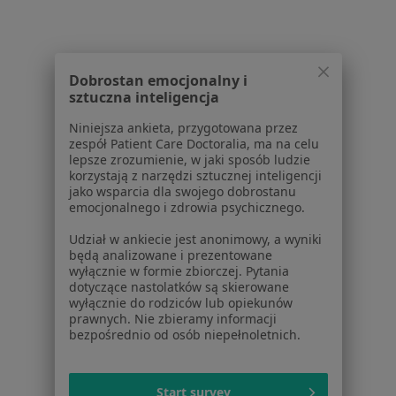
Dobrostan emocjonalny i
sztuczna inteligencja
Serwis
Niniejsza ankieta, przygotowana przez
Regulamin
zespół Patient Care Doctoralia, ma na celu
Polityka prywatności pacjentów
lepsze zrozumienie, w jaki sposób ludzie
Polityka prywatności profesjonalistów
korzystają z narzędzi sztucznej inteligencji
jako wsparcia dla swojego dobrostanu
Polityka prywatności dla profesjonalistów, których
emocjonalnego i zdrowia psychicznego.
dane pozyskaliśmy samodzielnie
Polityka cookies
Udział w ankiecie jest anonimowy, a wyniki
będą analizowane i prezentowane
Jak działają wyniki wyszukiwania
wyłącznie w formie zbiorczej. Pytania
Dostępność
dotyczące nastolatków są skierowane
O nas
wyłącznie do rodziców lub opiekunów
prawnych. Nie zbieramy informacji
Praca
Rekrutujemy!
bezpośrednio od osób niepełnoletnich.
Partnerzy
Centrum prasowe
Kontakt
Start survey