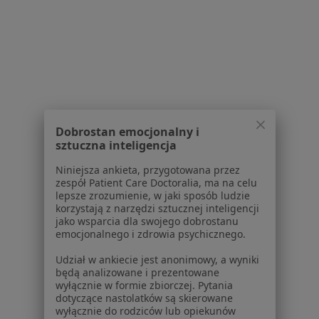
Zaburzenia w relacjach międzyludzkich w Bielawie
Zaburzenia w relacjach międzyludzkich w Kłodzku
Więcej (12)
Więcej w kategorii: W pobliżu Dzierżoniowa
Schorzenia w Dzierżoniowie
Dobrostan emocjonalny i
Kryzys emocjonalny w Dzierżoniowie
sztuczna inteligencja
Zaburzenia nastroju w Dzierżoniowie
Niniejsza ankieta, przygotowana przez
zespół Patient Care Doctoralia, ma na celu
Depresja w Dzierżoniowie
lepsze zrozumienie, w jaki sposób ludzie
korzystają z narzędzi sztucznej inteligencji
Lęki w Dzierżoniowie
jako wsparcia dla swojego dobrostanu
emocjonalnego i zdrowia psychicznego.
Zaburzenia emocjonalne w Dzierżoniowie
Udział w ankiecie jest anonimowy, a wyniki
Więcej (15)
będą analizowane i prezentowane
Więcej w kategorii: Schorzenia w Dzierżoniow
wyłącznie w formie zbiorczej. Pytania
dotyczące nastolatków są skierowane
wyłącznie do rodziców lub opiekunów