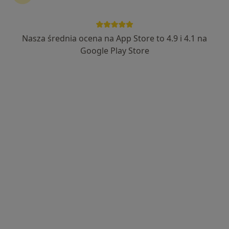
Nasza średnia ocena na App Store to 4.9 i 4.1 na
mgr Julianna Stolarczyk
Google Play Store
·
Więcej
Psycholog
42 opinie
Adres
Online
Piastowska 6/2, Dzierżoniów
•
Mapa
Pomoc psychologiczna & ustawienia systemowe Julianna Stolarczyk
Konsultacja psychologiczna
250 zł
Specjalista nie oferuje umawiania online pod tym adresem.
Poproś o wizytę