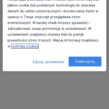
plików cookie (lub podobnych technologii) do zbierania
danych do celów statystycznych i dostarczania treści w
oparciu o Twoje zwyczaje przeglądania stron
internetowych. W każdej chwili możesz sprawdzić i
zaktualizować swoje preferencje w ustawieniach. W
ustawieniach znajdziesz również linki do polityk
prywatności stron trzecich. Więcej informacji znajdziesz
w
polityka cookies
mgr Magda Powiłajtis
·
Więcej
Psycholog, Psychoterapeuta
Zaakceptuj
Edytuj ustawienia
43 opinie
Hotelowa 1, Bielawa
•
Mapa
PsychoSENS Klinika Psychoterapii Magda Powiłajtis
Konsultacja psychologiczna
240 zł
Specjalista nie oferuje umawiania online pod tym adresem.
Poproś o wizytę