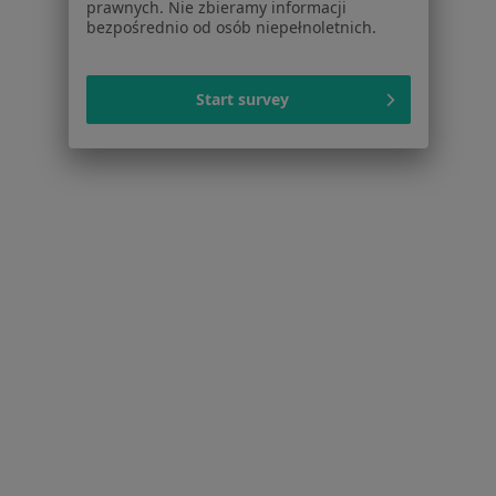
prawnych. Nie zbieramy informacji
Zaburzenia W Relacjach Międzyludzkich Specjaliści W
bezpośrednio od osób niepełnoletnich.
Dzierżoniowie
Start survey
Serwis
Regulamin
Polityka prywatności pacjentów
Polityka prywatności profesjonalistów
Polityka prywatności dla profesjonalistów, których
dane pozyskaliśmy samodzielnie
Polityka cookies
Jak działają wyniki wyszukiwania
Dostępność
O nas
Praca
Rekrutujemy!