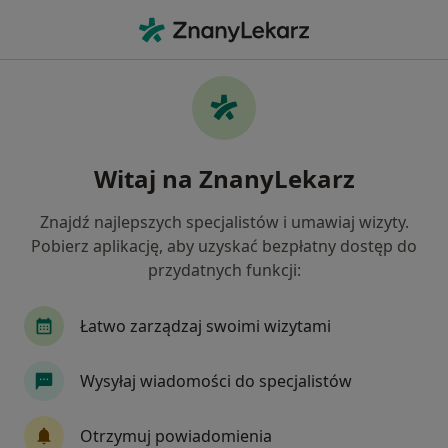
Me
Zaburzenia W Relacjach Międzyludzkich • Dzierżoniów, dolnośląskie
Filtry
• 1
Ubezpieczenie
Map
Zaburzenia w relacjach międzyludzkich
Witaj na ZnanyLekarz
specjaliści w Dzierżoniowie
Jak działają wyniki wyszukiwania
Znajdź najlepszych specjalistów i umawiaj wizyty.
Pobierz aplikację, aby uzyskać bezpłatny dostęp do
przydatnych funkcji:
Jakiego specjalisty szukasz?
Psycholog
Psychoterapeuta
Psycholog dz
Łatwo zarządzaj swoimi wizytami
Wysyłaj wiadomości do specjalistów
Otrzymuj powiadomienia