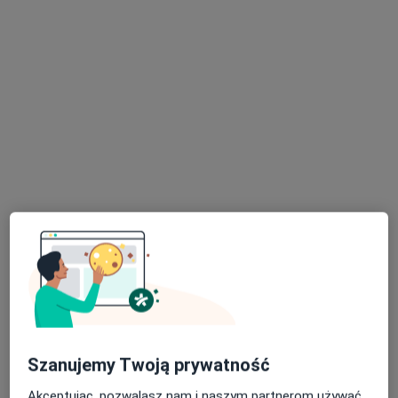
Małgorzata Kuśmierek
·
Więcej
Psycholog, Psychoterapeuta
15 opinii
Hotelowa 1, Bielawa
•
Mapa
PsychoSENS Klinika Psychoterapii Magda Powiłajtis
Konsultacja psychologiczna
240 zł
Specjalista nie oferuje umawiania online pod tym adresem.
Szanujemy Twoją prywatność
Poproś o wizytę
Akceptując, pozwalasz nam i naszym partnerom używać