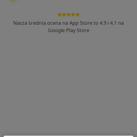
Nasza średnia ocena na App Store to 4.9 i 4.1 na
lek. Mariusz Krzysztof Perucki
Google Play Store
·
Więcej
Psychiatra
201 opinii
Kazimierza Karasia 20, Leszno
•
Mapa
Indywidualna Praktyka Leakarska Mariusz K. Perucki
Konsultacja psychiatryczna
Brak ceny
Specjalista nie oferuje umawiania online pod tym adresem.
Poproś o wizytę