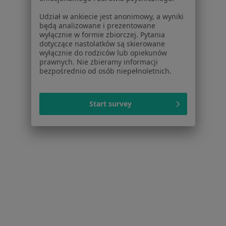
Placówki medyczne
Udział w ankiecie jest anonimowy, a wyniki
Pytania i odpowiedzi
będą analizowane i prezentowane
Usługi i zabiegi
wyłącznie w formie zbiorczej. Pytania
dotyczące nastolatków są skierowane
Choroby
wyłącznie do rodziców lub opiekunów
Pomoc
prawnych. Nie zbieramy informacji
Aplikacje mobilne
bezpośrednio od osób niepełnoletnich.
Blog dla pacjentów
Dla profesjonalistów
Start survey
Cennik
Dla lekarzy
Dla placówek medycznych
Noa Notes
nowość
Baza wiedzy
Centrum Pomocy dla Specjalisty
Kontakt
ZnanyLekarz - Strona główna