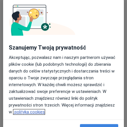
Gabinety Lekarskie Medicor
·
Więcej
Psychiatria, Ginekologia, Laryngologia
1375 opinii
Adres 1
Adres 2
Szanujemy Twoją prywatność
Akceptując, pozwalasz nam i naszym partnerom używać
plac Paderewskiego 4, Kościan
•
Mapa
plików cookie (lub podobnych technologii) do zbierania
danych do celów statystycznych i dostarczania treści w
Konsultacja ginekologiczna
230 zł
oparciu o Twoje zwyczaje przeglądania stron
Pokaż więcej usług
internetowych. W każdej chwili możesz sprawdzić i
zaktualizować swoje preferencje w ustawieniach. W
ustawieniach znajdziesz również linki do polityk
lek. Agnieszka
prywatności stron trzecich. Więcej informacji znajdziesz
Pydzińska-Jarosz
w
polityka cookies
ginekolog
Brak dostępnych specjalistów z wolnymi terminami w tym centrum medycznym.