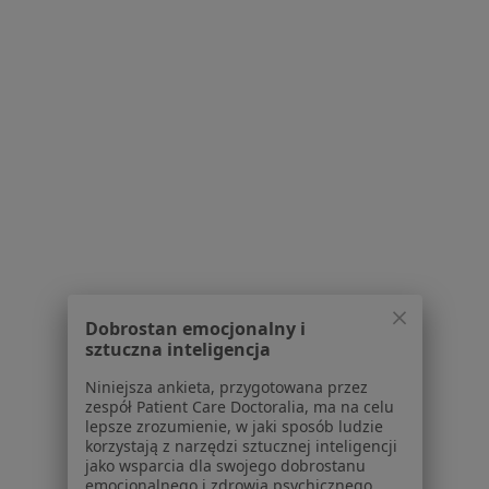
Serwis
Regulamin
Polityka prywatności pacjentów
Polityka prywatności profesjonalistów
Polityka prywatności dla profesjonalistów, których
dane pozyskaliśmy samodzielnie
Polityka cookies
Jak działają wyniki wyszukiwania
Dostępność
O nas
Praca
Rekrutujemy!
Dobrostan emocjonalny i
sztuczna inteligencja
Partnerzy
Centrum prasowe
Niniejsza ankieta, przygotowana przez
Kontakt
zespół Patient Care Doctoralia, ma na celu
lepsze zrozumienie, w jaki sposób ludzie
Dla pacjentów
korzystają z narzędzi sztucznej inteligencji
jako wsparcia dla swojego dobrostanu
Lekarze
emocjonalnego i zdrowia psychicznego.