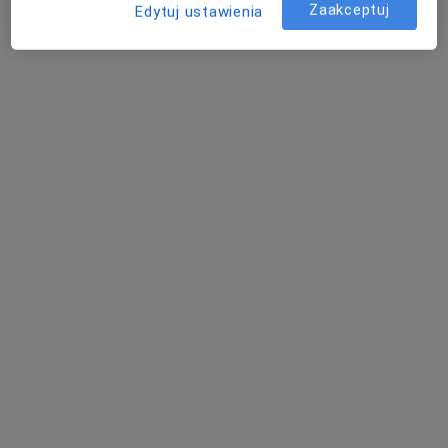
Zaakceptuj
Edytuj ustawienia
Pokaż profil
lek. Małgorzata Kortus-Wałdowska
·
Więcej
Pulmonolog, Internista
235 opinii
Antoniego Kaźmierczaka 19, Kościan
•
Mapa
Rmedic Gabinety Lekarskie
Konsultacja pulmonologiczna
Brak ceny
Specjalista nie oferuje umawiania online pod tym adresem.