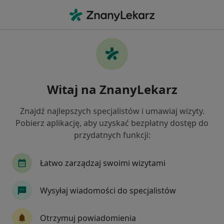
Me
Zaburzenia Snu • Kościan, wielkopolskie
Filtry
• 1
Ubezpieczenie
Map
Zaburzenia snu specjaliści w Kościanie
Witaj na ZnanyLekarz
Jak działają wyniki wyszukiwania
Znajdź najlepszych specjalistów i umawiaj wizyty.
Pobierz aplikację, aby uzyskać bezpłatny dostęp do
Jakiego specjalisty szukasz?
przydatnych funkcji:
Psychiatra
Internista
Neurolog
Chir
Łatwo zarządzaj swoimi wizytami
Wysyłaj wiadomości do specjalistów
Otrzymuj powiadomienia