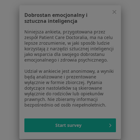
Dobrostan emocjonalny i
sztuczna inteligencja
Niniejsza ankieta, przygotowana przez
zespół Patient Care Doctoralia, ma na celu
lepsze zrozumienie, w jaki sposób ludzie
Serwis
korzystają z narzędzi sztucznej inteligencji
jako wsparcia dla swojego dobrostanu
Regulamin
emocjonalnego i zdrowia psychicznego.
Polityka prywatności pacjentów
Polityka prywatności profesjonalistów
Udział w ankiecie jest anonimowy, a wyniki
będą analizowane i prezentowane
Polityka prywatności dla profesjonalistów, których
wyłącznie w formie zbiorczej. Pytania
dane pozyskaliśmy samodzielnie
dotyczące nastolatków są skierowane
Polityka cookies
wyłącznie do rodziców lub opiekunów
prawnych. Nie zbieramy informacji
Jak działają wyniki wyszukiwania
bezpośrednio od osób niepełnoletnich.
Dostępność
O nas
Praca
Rekrutujemy!
Start survey
Partnerzy
Centrum prasowe