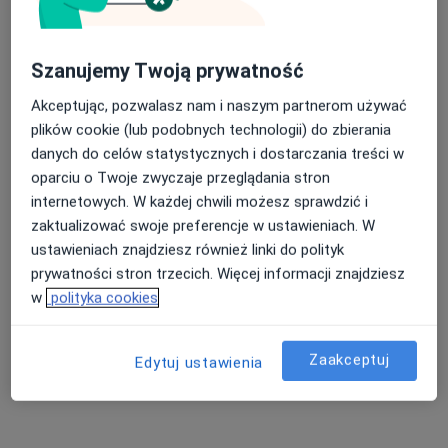
Szanujemy Twoją prywatność
Akceptując, pozwalasz nam i naszym partnerom używać
plików cookie (lub podobnych technologii) do zbierania
danych do celów statystycznych i dostarczania treści w
oparciu o Twoje zwyczaje przeglądania stron
Bezpieczne płatności
internetowych. W każdej chwili możesz sprawdzić i
lek. Magdalena Agnieszka Obrycka
zaktualizować swoje preferencje w ustawieniach. W
Internista, Diabetolog
ustawieniach znajdziesz również linki do polityk
36 opinii
prywatności stron trzecich. Więcej informacji znajdziesz
w
polityka cookies
Adres 1
Adres 2
Zaakceptuj
Edytuj ustawienia
Poznańska 14, Skórzewo
•
Mapa
FLOSMED
Konsultacja diabetologiczna
300 zł