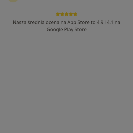
Nasza średnia ocena na App Store to 4.9 i 4.1 na
Bezpieczne płatności
Google Play Store
lek. Izabela Koch-Koźlak
·
Więcej
Diabetolog, Internista
3 opinie
Starołęcka 42c, Poznań
•
Mapa
PODOVIA
Konsultacja diabetologiczna
300 zł
Specjalista nie oferuje umawiania online pod tym adresem.
Poproś o wizytę