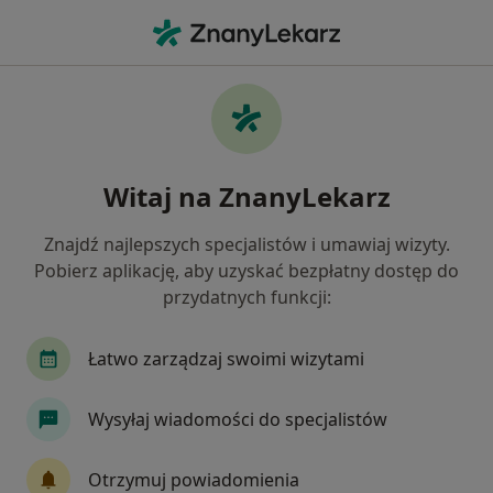
Me
Stan Przedcukrzycowy • Luboń, wielkopolskie
Filtry
• 1
Mapa
Stan przedcukrzycowy specjaliści w Luboniu
Witaj na ZnanyLekarz
Jak działają wyniki wyszukiwania
Znajdź najlepszych specjalistów i umawiaj wizyty.
Pobierz aplikację, aby uzyskać bezpłatny dostęp do
Jakiego specjalisty szukasz?
przydatnych funkcji:
Internista
Diabetolog
Ginekolog
Lek
Łatwo zarządzaj swoimi wizytami
Wysyłaj wiadomości do specjalistów
Otrzymuj powiadomienia