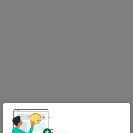
Bezpieczne płatności
lek. Beata Skrobańska
·
Więcej
Lekarz rodzinny
22 opinie
Adres
Online
Medwind-Ostatnia 23, Poznań
•
Mapa
Beata Skrobańska - Medycyna Rodzinna i Obesitologia
Konsultacja lekarza rodzinnego
250 zł
Specjalista nie oferuje umawiania online pod tym adresem.
Poproś o wizytę