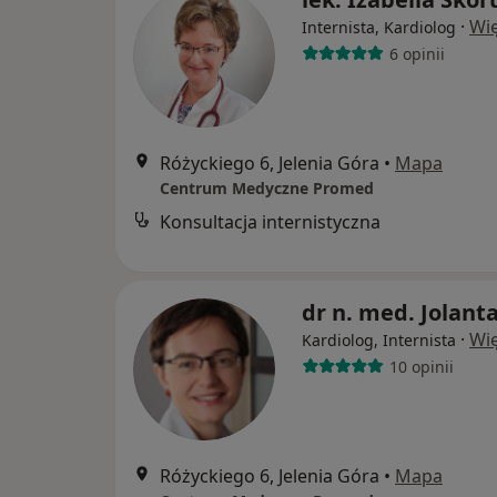
·
Wię
Internista, Kardiolog
6 opinii
Różyckiego 6, Jelenia Góra
•
Mapa
Centrum Medyczne Promed
Konsultacja internistyczna
dr n. med. Jolant
·
Wię
Kardiolog, Internista
10 opinii
Różyckiego 6, Jelenia Góra
•
Mapa