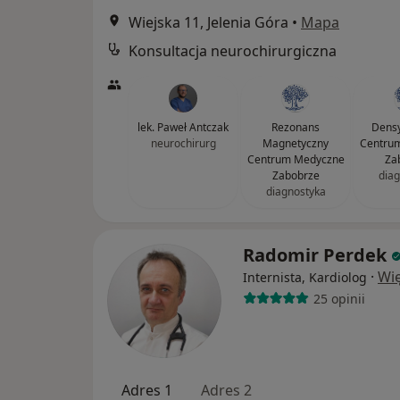
Wiejska 11, Jelenia Góra
•
Mapa
Konsultacja neurochirurgiczna
lek. Paweł Antczak
Rezonans
Densy
neurochirurg
Magnetyczny
Centru
Centrum Medyczne
Za
Zabobrze
diag
diagnostyka
Radomir Perdek
·
Wię
Internista, Kardiolog
25 opinii
Adres 1
Adres 2