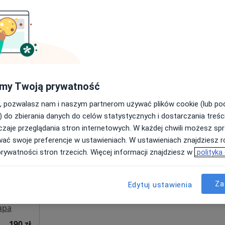
Poproś o wizytę
Centrum Medyczne Zabobrze – Diagnostyka Obrazowa Jelenia Góra
my Twoją prywatność
690 zł
, pozwalasz nam i naszym partnerom używać plików cookie (lub p
) do zbierania danych do celów statystycznych i dostarczania treśc
zaje przeglądania stron internetowych. W każdej chwili możesz spr
Dziś
Jutro
Sob,
Ndz,
wać swoje preferencje w ustawieniach. W ustawieniach znajdziesz ró
6 Sie
7 Sie
8 Sie
9 Sie
prywatności stron trzecich. Więcej informacji znajdziesz w
polityka
Umawianie online nie jest dostępne
Za
Edytuj ustawienia
Pokaż profil
apa
190 zł