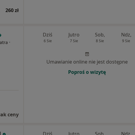
260 zł
Dziś
Jutro
Sob,
Ndz,
6 Sie
7 Sie
8 Sie
9 Sie
·
atra
Umawianie online nie jest dostępne
Poproś o wizytę
rak ceny
l
Dziś
Jutro
Sob,
Ndz,