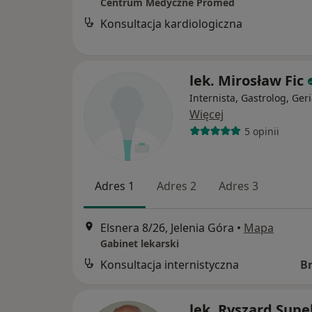
Centrum Medyczne Promed
Konsultacja kardiologiczna
lek. Mirosław Fic
Internista, Gastrolog, Geri
Więcej
5 opinii
Adres 1
Adres 2
Adres 3
Elsnera 8/26, Jelenia Góra
•
Mapa
Gabinet lekarski
Konsultacja internistyczna
B
lek. Ryszard Supe