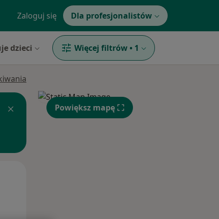
Zaloguj się
Dla profesjonalistów
je dzieci
Więcej filtrów
•
1
ukiwania
Powiększ mapę
Pon,
Wt,
Śr,
10 Sie
11 Sie
12 Sie