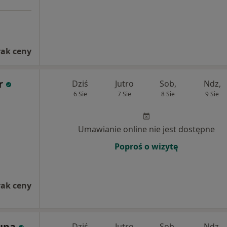
rak ceny
r
Dziś
Jutro
Sob,
Ndz,
6 Sie
7 Sie
8 Sie
9 Sie
Umawianie online nie jest dostępne
Poproś o wizytę
rak ceny
rupa
Dziś
Jutro
Sob,
Ndz,