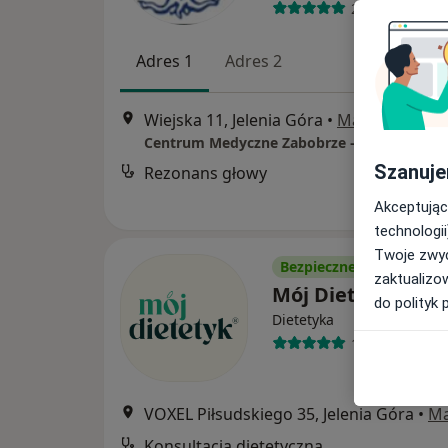
2 opinie
Adres 1
Adres 2
Wiejska 11, Jelenia Góra
•
Mapa
Szanuje
Rezonans głowy
Akceptując
technologii
Twoje zwyc
Bezpieczne płatności
zaktualizo
Mój Dietetyk
do polityk 
Dietetyka
1018 opinii
VOXEL Piłsudskiego 35, Jelenia Góra
•
M
Konsultacja dietetyczna