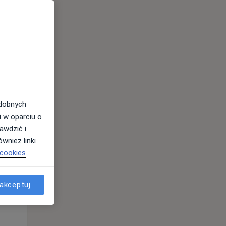
odobnych
i w oparciu o
awdzić i
Pon,
Wt,
Śr,
wnież linki
10 Sie
11 Sie
12 Sie
 cookies
akceptuj