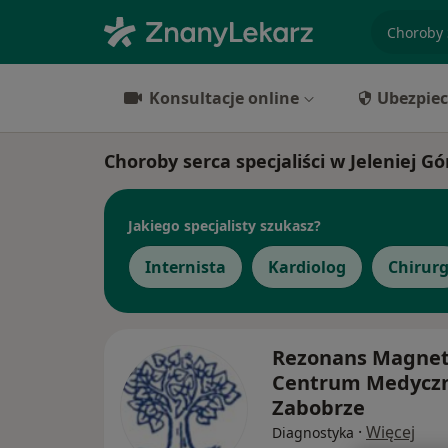
specjaliz
Konsultacje online
Ubezpiec
Choroby serca specjaliści w Jeleniej Gó
Jakiego specjalisty szukasz?
Internista
Kardiolog
Chirur
Rezonans Magnet
Centrum Medycz
Zabobrze
·
Więcej
Diagnostyka