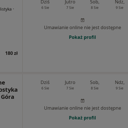
Dziś
Jutro
Sob,
Ndz,
6 Sie
7 Sie
8 Sie
9 Sie
·
listyka
Umawianie online nie jest dostępne
Pokaż profil
180 zł
ne
Dziś
Jutro
Sob,
Ndz,
ostyka
6 Sie
7 Sie
8 Sie
9 Sie
 Góra
Umawianie online nie jest dostępne
Pokaż profil