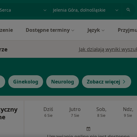
acja, badanie lub nazwisko
miasto lub dzielnica
zenie
Dostępne terminy
Język
Przyjmu
rze
Jak działają wyniki wysz
g
Ginekolog
Neurolog
Zobacz więcej
yczny
Dziś
Jutro
Sob,
Ndz,
ne
6 Sie
7 Sie
8 Sie
9 Sie
Umawianie online nie jest dostępne