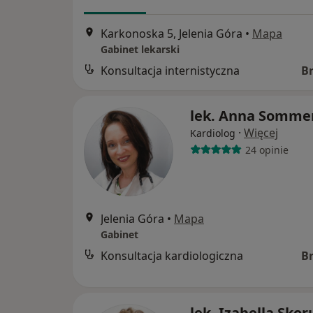
Karkonoska 5, Jelenia Góra
•
Mapa
Gabinet lekarski
Konsultacja internistyczna
B
lek. Anna Somme
·
Więcej
Kardiolog
24 opinie
Jelenia Góra
•
Mapa
Gabinet
Konsultacja kardiologiczna
B
lek. Izabella Sko