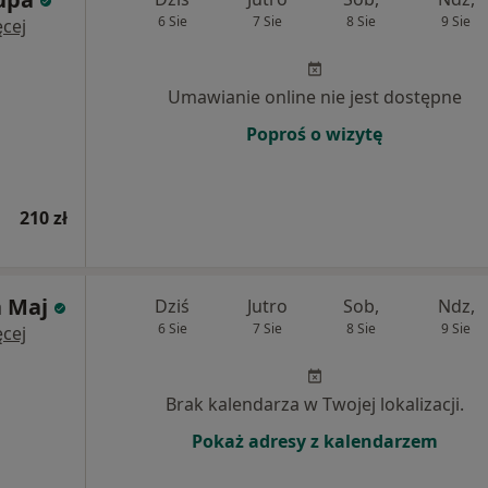
6 Sie
7 Sie
8 Sie
9 Sie
cej
Umawianie online nie jest dostępne
Poproś o wizytę
210 zł
a Maj
Dziś
Jutro
Sob,
Ndz,
6 Sie
7 Sie
8 Sie
9 Sie
cej
Brak kalendarza w Twojej lokalizacji.
Pokaż adresy z kalendarzem