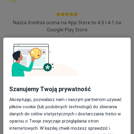
Nasza średnia ocena na App Store to 4.9 i 4.1 na
dr n. med. Aneta Stachurska
Google Play Store
·
Więcej
Kardiolog, Internista
332 opinie
Gdańska 3a/2, Bolesławiec
•
Mapa
RGmedica
Konsultacja kardiologiczna
Brak ceny
Specjalista nie oferuje umawiania online pod tym adresem.
Szanujemy Twoją prywatność
Poproś o wizytę
Akceptując, pozwalasz nam i naszym partnerom używać
plików cookie (lub podobnych technologii) do zbierania
danych do celów statystycznych i dostarczania treści w
oparciu o Twoje zwyczaje przeglądania stron
internetowych. W każdej chwili możesz sprawdzić i