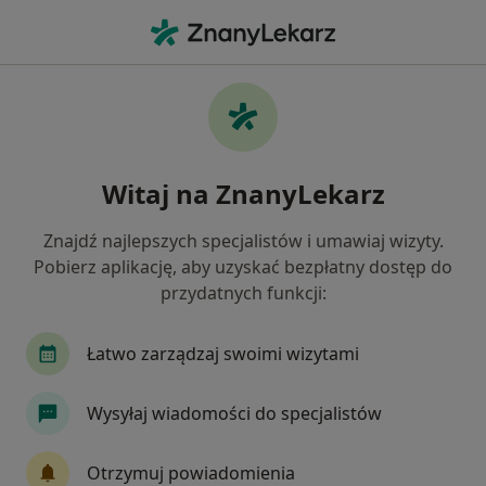
Me
Zaburzenia Rytmu Serca • Bolesławiec, dolnośląskie
Filtry
• 1
Ubezpieczenie
Map
Zaburzenia rytmu serca specjaliści w
Witaj na ZnanyLekarz
Bolesławcu
Jak działają wyniki wyszukiwania
Znajdź najlepszych specjalistów i umawiaj wizyty.
Pobierz aplikację, aby uzyskać bezpłatny dostęp do
przydatnych funkcji:
Jakiego specjalisty szukasz?
Kardiolog
Internista
Pediatra
Łatwo zarządzaj swoimi wizytami
Wysyłaj wiadomości do specjalistów
Otrzymuj powiadomienia