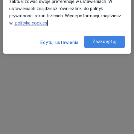
zaktualizować swoje preferencje w ustawieniach. W
ustawieniach znajdziesz również linki do polityk
prywatności stron trzecich. Więcej informacji znajdziesz
w
polityka cookies
lek. Paweł Bułacik
·
Więcej
Pediatra, Kardiolog, Kardiolog dziecięcy
Zaakceptuj
Edytuj ustawienia
57 opinii
Gdańska 3d/2, Bolesławiec
•
Mapa
Centrum Medyczne PULS
Konsultacja pediatryczna
Brak ceny
Specjalista nie oferuje umawiania online pod tym adresem.
Poproś o wizytę