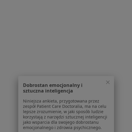
Centrum prasowe
Kontakt
Dla pacjentów
Lekarze
Placówki medyczne
Pytania i odpowiedzi
Usługi i zabiegi
Choroby
Pomoc
Aplikacje mobilne
Blog dla pacjentów
Dobrostan emocjonalny i
sztuczna inteligencja
Dla profesjonalistów
Niniejsza ankieta, przygotowana przez
Cennik
zespół Patient Care Doctoralia, ma na celu
lepsze zrozumienie, w jaki sposób ludzie
Dla lekarzy
korzystają z narzędzi sztucznej inteligencji
Dla placówek medycznych
jako wsparcia dla swojego dobrostanu
Noa Notes
nowość
emocjonalnego i zdrowia psychicznego.