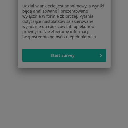
Baza wiedzy
Udział w ankiecie jest anonimowy, a wyniki
Centrum Pomocy dla Specjalisty
będą analizowane i prezentowane
wyłącznie w formie zbiorczej. Pytania
Kontakt
dotyczące nastolatków są skierowane
ZnanyLekarz - Strona główna
wyłącznie do rodziców lub opiekunów
prawnych. Nie zbieramy informacji
ZnanyLekarz Sp. z o.o.
bezpośrednio od osób niepełnoletnich.
ul. Kolejowa 5/7
01-217 Warszawa, Polska
Start survey
NIP: ⁠7010224868
KRS: ⁠0000347997
REGON: ⁠142276657
Sąd Rejonowy dla m.st. Warszawy w Warszawie XII
Wydział Gospodarczy KRS
Facebook
otwiera się w nowej karcie