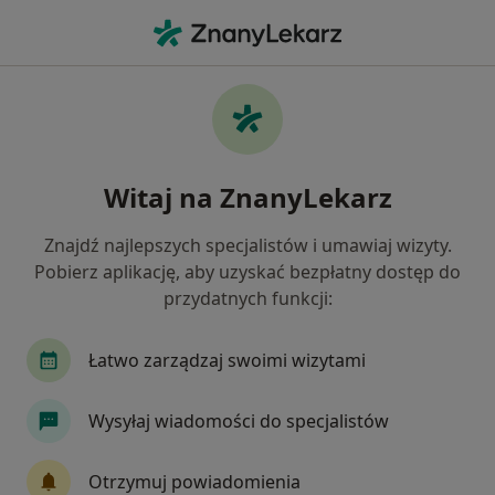
Me
Zaburzenia Osobowości • Koluszki, łódzkie
Filtry
• 1
Mapa
Zaburzenia osobowości specjaliści w
Witaj na ZnanyLekarz
Koluszkach
Jak działają wyniki wyszukiwania
Znajdź najlepszych specjalistów i umawiaj wizyty.
Pobierz aplikację, aby uzyskać bezpłatny dostęp do
przydatnych funkcji:
Jakiego specjalisty szukasz?
Psycholog
Psychoterapeuta
Psychiatra
Łatwo zarządzaj swoimi wizytami
Wysyłaj wiadomości do specjalistów
Otrzymuj powiadomienia