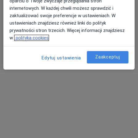
oparciu o Twoje zwyczaje przeglądania stron
internetowych. W każdej chwili możesz sprawdzić i
zaktualizować swoje preferencje w ustawieniach. W
ustawieniach znajdziesz również linki do polityk
prywatności stron trzecich. Więcej informacji znajdziesz
w
polityka cookies
dr n. med. Joanna Mossakowska-Wójcik
Zaakceptuj
Edytuj ustawienia
·
Więcej
Psychiatra
126 opinii
11 Listopada, Koluszki
•
Mapa
Centrum Progres
Konsultacja psychiatryczna (pierwsza wizyta)
300 zł
Specjalista nie oferuje umawiania online pod tym adresem.
Poproś o wizytę