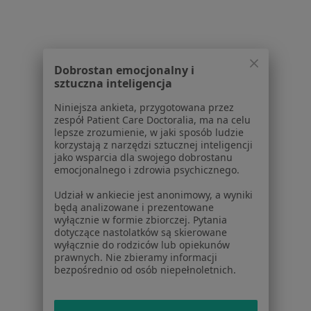
Pytania i odpowiedzi
Usługi i zabiegi
Choroby
Pomoc
Dobrostan emocjonalny i
Aplikacje mobilne
sztuczna inteligencja
Blog dla pacjentów
Niniejsza ankieta, przygotowana przez
zespół Patient Care Doctoralia, ma na celu
Dla profesjonalistów
lepsze zrozumienie, w jaki sposób ludzie
korzystają z narzędzi sztucznej inteligencji
Cennik
jako wsparcia dla swojego dobrostanu
Dla lekarzy
emocjonalnego i zdrowia psychicznego.
Dla placówek medycznych
Udział w ankiecie jest anonimowy, a wyniki
Noa Notes
nowość
będą analizowane i prezentowane
Baza wiedzy
wyłącznie w formie zbiorczej. Pytania
dotyczące nastolatków są skierowane
Centrum Pomocy dla Specjalisty
wyłącznie do rodziców lub opiekunów
prawnych. Nie zbieramy informacji
Kontakt
bezpośrednio od osób niepełnoletnich.
ZnanyLekarz - Strona główna
ZnanyLekarz Sp. z o.o.