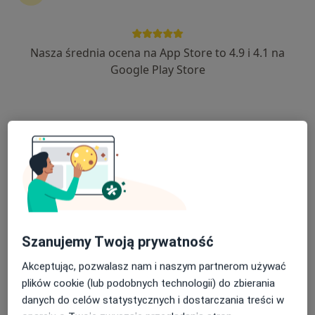
Nasza średnia ocena na App Store to 4.9 i 4.1 na
Google Play Store
Bezpieczne płatności
Paweł Nowak
·
Więcej
Psycholog, Psychoterapeuta, Psycholog dziecięcy
109 opinii
Adres
Online 1
Online 2
11 Listopada, Koluszki
•
Mapa
Centrum "Progres"
Konsultacja psychologiczna
250 zł
Szanujemy Twoją prywatność
Specjalista nie oferuje umawiania online pod tym adresem.
Akceptując, pozwalasz nam i naszym partnerom używać
plików cookie (lub podobnych technologii) do zbierania
Poproś o wizytę
danych do celów statystycznych i dostarczania treści w