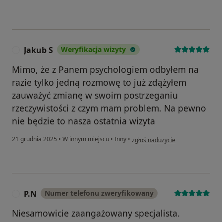
Jakub S
Weryfikacja wizyty
J
Mimo, że z Panem psychologiem odbyłem na
razie tylko jedną rozmowę to już zdążyłem
zauważyć zmianę w swoim postrzeganiu
rzeczywistości z czym mam problem. Na pewno
nie będzie to nasza ostatnia wizyta
w opinii użytkownika Jakub S
21 grudnia 2025
•
W innym miejscu
•
Inny
•
zgłoś nadużycie
P.N
Numer telefonu zweryfikowany
P
Niesamowicie zaangażowany specjalista.