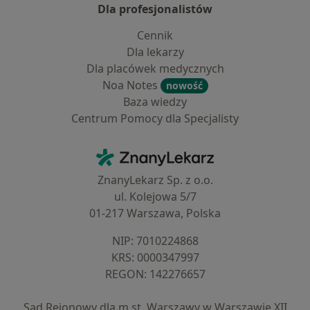
Dla profesjonalistów
Cennik
Dla lekarzy
Dla placówek medycznych
Noa Notes
nowość
Baza wiedzy
Centrum Pomocy dla Specjalisty
Kontakt
ZnanyLekarz - Strona główna
ZnanyLekarz Sp. z o.o.
ul. Kolejowa 5/7
01-217 Warszawa, Polska
NIP: ⁠7010224868
KRS: ⁠0000347997
REGON: ⁠142276657
Sąd Rejonowy dla m.st. Warszawy w Warszawie XII