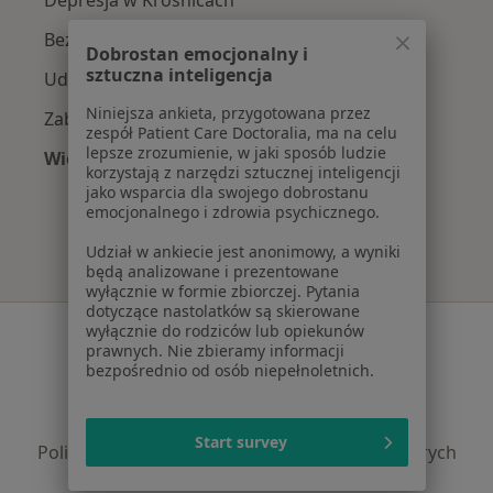
Bezsenność w Krośnicach
Dobrostan emocjonalny i
sztuczna inteligencja
Udar mózgu w Krośnicach
Niniejsza ankieta, przygotowana przez
Zaburzenia emocjonalne w Krośnicach
zespół Patient Care Doctoralia, ma na celu
lepsze zrozumienie, w jaki sposób ludzie
Więcej (3)
korzystają z narzędzi sztucznej inteligencji
Więcej w kategorii: Najczęście leczone choroby
jako wsparcia dla swojego dobrostanu
emocjonalnego i zdrowia psychicznego.
Udział w ankiecie jest anonimowy, a wyniki
będą analizowane i prezentowane
wyłącznie w formie zbiorczej. Pytania
dotyczące nastolatków są skierowane
Serwis
wyłącznie do rodziców lub opiekunów
prawnych. Nie zbieramy informacji
bezpośrednio od osób niepełnoletnich.
Regulamin
Polityka prywatności pacjentów
Polityka prywatności profesjonalistów
Start survey
Polityka prywatności dla profesjonalistów, których
dane pozyskaliśmy samodzielnie