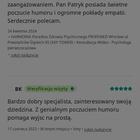
zaangażowaniem. Pan Patryk posiada świetne
poczucie humoru i ogromne pokłady empatii.
Serdecznie polecam.
24 kwietnia 2024
•
HARMONIA Poradnia Zdrowia Psychicznego PROFEMED Wrocław ul.
Powstańców Śląskich 95 (SKY TOWER)
•
Konsultacja Wideo - Psychologa
pierwszorazowa
w opinii użytkownika Magda
•
zgłoś nadużycie
BK
Weryfikacja wizyty
B
Bardzo dobry specjalista, zainteresowany swoją
dziedzina. Z genialnym poczuciem humoru
pomaga wyjsc na prostą.
w opinii użytkownika BK
17 czerwca 2022
•
W innym miejscu
•
Inny
•
zgłoś nadużycie