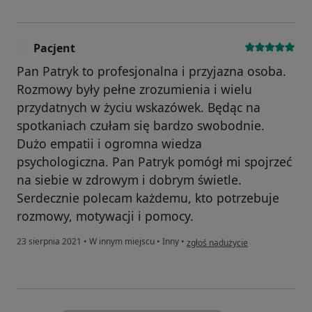
Pacjent
P
Pan Patryk to profesjonalna i przyjazna osoba.
Rozmowy były pełne zrozumienia i wielu
przydatnych w życiu wskazówek. Będąc na
spotkaniach czułam się bardzo swobodnie.
Dużo empatii i ogromna wiedza
psychologiczna. Pan Patryk pomógł mi spojrzeć
na siebie w zdrowym i dobrym świetle.
Serdecznie polecam każdemu, kto potrzebuje
rozmowy, motywacji i pomocy.
w opinii użytkownika Pacjent
23 sierpnia 2021
•
W innym miejscu
•
Inny
•
zgłoś nadużycie