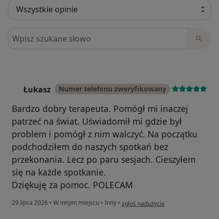
Szukaj w opiniach
Łukasz
Numer telefonu zweryfikowany
Ł
Bardzo dobry terapeuta. Pomógł mi inaczej
patrzeć na świat. Uświadomił mi gdzie był
problem i pomógł z nim walczyć. Na początku
podchodziłem do naszych spotkań bez
przekonania. Lecz po paru sesjach. Cieszyłem
się na każde spotkanie.
Dziękuję za pomoc. POLECAM
w opinii użytkownika Łukasz
29 lipca 2026
•
W innym miejscu
•
Inny
•
zgłoś nadużycie