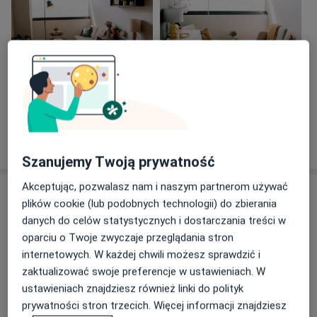
chcące zadbać o siebie. Jest to wspaniały rodzaj
prezentu jaki możemy dać sobie i innym.
Podczas usług PSYCHOTERAPEUTYCZNYCH możemy
skupić się na problemach, ale również samorealizacji.
Psychoterapia nie jest jedynie dla ludzi chorych.
Zobacz galerię (7)
Najczęściej są to ludzie, którzy chcą od życia więcej.
• W trakcie sesji to Ty decydujesz, gdzie chcesz iść ze
mną
Pokaż więcej
o doświadczeniu
• Mogą być to konflikty w związku lub trudne sytuacje
Szanujemy Twoją prywatność
w rodzinie
• Może niepokoi Cię zachowanie dziecka?
Akceptując, pozwalasz nam i naszym partnerom używać
Usługi i ceny
• Może przeszłość, która wraca jak echo i niszczy tu, i
plików cookie (lub podobnych technologii) do zbierania
teraz?
Konsultacja Wideo - Psychologa
danych do celów statystycznych i dostarczania treści w
dzieci pierwszorazowa
Umów wizytę
• W tym wszystkim nie musisz być sama/sam
oparciu o Twoje zwyczaje przeglądania stron
Od 249 zł
Szczegóły
internetowych. W każdej chwili możesz sprawdzić i
zaktualizować swoje preferencje w ustawieniach. W
Możliwość konsultacji przez Internet f b : Patryk Rewaj
Konsultacja Wideo - Psychologa
ustawieniach znajdziesz również linki do polityk
pierwszorazowa
Umów wizytę
prywatności stron trzecich. Więcej informacji znajdziesz
Od 229 zł
Szczegóły