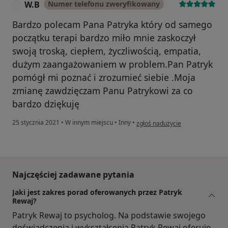
W.B
Numer telefonu zweryfikowany
W
Bardzo polecam Pana Patryka który od samego
początku terapi bardzo miło mnie zaskoczył
swoją troską, ciepłem, życzliwością, empatia,
dużym zaangażowaniem w problem.Pan Patryk
pomógł mi poznać i zrozumieć siebie .Moja
zmianę zawdzięczam Panu Patrykowi za co
bardzo dziękuję
w opinii użytkownika W.B
25 stycznia 2021
•
W innym miejscu
•
Inny
•
zgłoś nadużycie
Najczęściej zadawane pytania
Jaki jest zakres porad oferowanych przez Patryk
Rewaj?
Patryk Rewaj to psycholog. Na podstawie swojego
doświadczenia i wykształcenia Patryk Rewaj oferuje