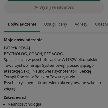
Wyślij wiadomość
Doświadczenie
Usługi i ceny
Adresy
Ubezpi
Moje doświadczenie
PATRYK REWAJ
PSYCHOLOG, COACH, PEDAGOG
Specjalizacja w psychoterapii w WTTS(Wielkopolskie
Towarzystwo Terapii Systemowej), posiadającego
atestację Sekcji Naukowej Psychoterapii i Sekcję
Terapii Rodzin w Polskim Towarzystwie
Psychiatrycznym. Ukończyłem akredytowane szkolenie
O mnie
Terapii Schematów oraz Core Training ISTDP – Kurs
więcej
Intensywnej Krótkoterminowej Psychoterapii
Zakres porad
Dynamicznej.
Neuropsychologia
Jako psycholog proponuję PSYCHOEDUKACJĘ, która