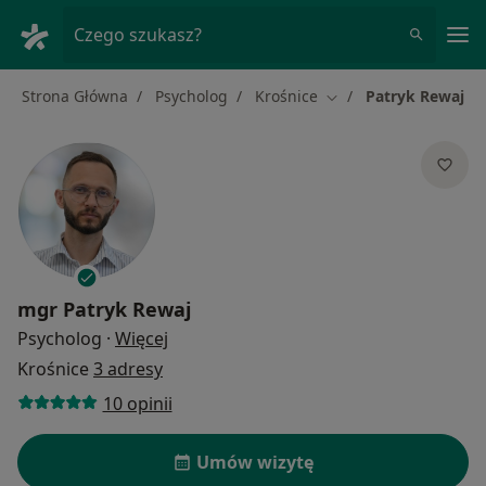
Me
Czego szukasz?
Strona Główna
Psycholog
Krośnice
Patryk Rewaj
Zmień miasto
mgr
Patryk Rewaj
O specjalizacjach
Psycholog
·
Więcej
Krośnice
3 adresy
10 opinii
Umów wizytę