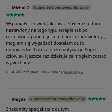
Michał.O
Numer telefonu zweryfikowany
M
Wspaniały człowiek Jak zawsze byłem średnio
nastawiony na tego typu terapie tak po
rozmowie z panem jestem bardzo zadowolony ,
mogłem się wygadać i dostałem dużo
odpowiedzi i bardzo dużo motywacji. Super
człowiek i jeszcze raz dziękuje ze mogłem zostać
wysłuchany.
w opinii użytkownika Michał.O
8 maja 2024
•
W innym miejscu
•
Inny
•
zgłoś nadużycie
Magda
Numer telefonu zweryfikowany
M
Znakomity specjalista z dużym