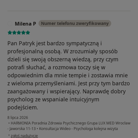
Milena P
Numer telefonu zweryfikowany
M
Pan Patryk jest bardzo sympatyczną i
profesjonalną osobą. W zrozumiały sposób
dzieli się swoją obszerną wiedzą, przy czym
potrafi słuchać, a rozmowa toczy się w
odpowiednim dla mnie tempie i zostawia mnie
z wieloma przemyśleniami. Jest przy tym bardzo
zaangażowany i wspierający. Naprawdę dobry
psycholog ze wspaniale intuicyjnym
podejściem.
8 lipca 2026
•
HARMONIA Poradnia Zdrowia Psychicznego Grupa LUX MED Wrocław
- Jaworska 11-13
•
Konsultacja Wideo - Psychologa kolejna wizyta
w opinii użytkownika Milena P
•
zgłoś nadużycie