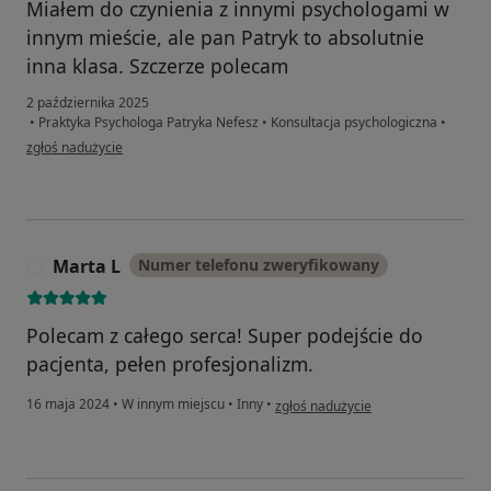
Miałem do czynienia z innymi psychologami w
innym mieście, ale pan Patryk to absolutnie
inna klasa. Szczerze polecam
2 października 2025
•
Praktyka Psychologa Patryka Nefesz
•
Konsultacja psychologiczna
•
w opinii użytkownika P.N
zgłoś nadużycie
Marta L
Numer telefonu zweryfikowany
M
Polecam z całego serca! Super podejście do
pacjenta, pełen profesjonalizm.
w opinii użytkownika Marta L
16 maja 2024
•
W innym miejscu
•
Inny
•
zgłoś nadużycie