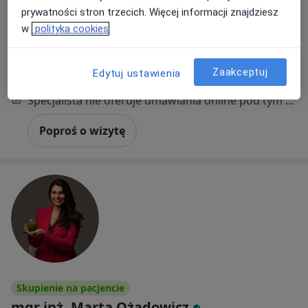
Adres 1
Adres 2
Online
prywatności stron trzecich. Więcej informacji znajdziesz
w
polityka cookies
Mikołaja Kopernika 6/6, Poznań
•
Mapa
Dietoterapia Magdalena Duchnowska
Zaakceptuj
Edytuj ustawienia
Konsultacja dietetyczna
220 zł
Specjalista nie oferuje umawiania online pod tym adresem.
Poproś o wizytę
Skupienie na pacjencie
mgr inż. Marta Ożadowicz