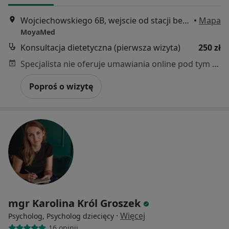
Wojciechowskiego 6B, wejscie od stacji benzynowej, Poznań
•
Mapa
MoyaMed
Konsultacja dietetyczna (pierwsza wizyta)
250 zł
Specjalista nie oferuje umawiania online pod tym adresem.
Poproś o wizytę
mgr Karolina Król Groszek
·
Więcej
Psycholog, Psycholog dziecięcy
16 opinii