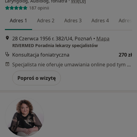
·
Więcej
Laryngolog, Audiolog, foniatra
187 opinii
Adres 1
Adres 2
Adres 3
Adres 4
Adres 5
28 Czerwca 1956 r. 382/U4, Poznań
•
Mapa
RIVERMED Poradnia lekarzy specjalistów
Konsultacja foniatryczna
270 zł
Specjalista nie oferuje umawiania online pod tym adresem.
Poproś o wizytę