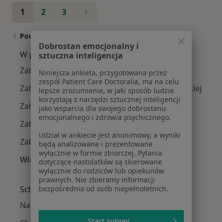
1
2
3
Powiązane wyszukiwania
Dobrostan emocjonalny i
W pobliżu Poznania
sztuczna inteligencja
Zaburzenia odporności w Skórzewie
Niniejsza ankieta, przygotowana przez
zespół Patient Care Doctoralia, ma na celu
Zaburzenia odporności w Środzie Wielkopolskiej
lepsze zrozumienie, w jaki sposób ludzie
korzystają z narzędzi sztucznej inteligencji
Zaburzenia odporności w Wrześni
jako wsparcia dla swojego dobrostanu
emocjonalnego i zdrowia psychicznego.
Zaburzenia odporności w Kościanie
Udział w ankiecie jest anonimowy, a wyniki
Zaburzenia odporności w Szamotułach
będą analizowane i prezentowane
wyłącznie w formie zbiorczej. Pytania
Więcej (3)
dotyczące nastolatków są skierowane
Więcej w kategorii: W pobliżu Poznania
wyłącznie do rodziców lub opiekunów
prawnych. Nie zbieramy informacji
Schorzenia w Poznaniu
bezpośrednio od osób niepełnoletnich.
Nadciśnienie tętnicze w Poznaniu
Start survey