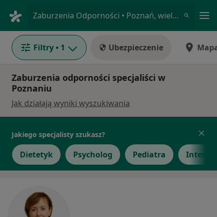
Me
Zaburzenia Odporności • Poznań, wielkopolskie
Filtry
• 1
Ubezpieczenie
Map
Zaburzenia odporności specjaliści w
Poznaniu
Jak działają wyniki wyszukiwania
Jakiego specjalisty szukasz?
Dietetyk
Psycholog
Pediatra
Interni