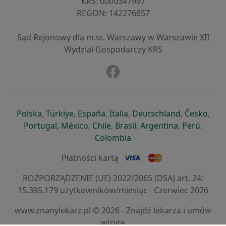
KRS: ⁠0000347997
REGON: ⁠142276657
Sąd Rejonowy dla m.st. Warszawy w Warszawie XII
Wydział Gospodarczy KRS
Facebook
otwiera się w nowej karcie
otwiera się w nowej karcie
otwiera się w nowej karcie
otwiera się w nowej karcie
otwiera się w nowej karci
otwiera się
otwi
Polska
,
Türkiye
,
España
,
Italia
,
Deutschland
,
Česko
,
otwiera się w nowej karcie
otwiera się w nowej karcie
otwiera się w nowej karcie
otwiera się w nowej kar
otwiera się 
otwier
Portugal
,
México
,
Chile
,
Brasil
,
Argentina
,
Perú
,
otwiera się w nowej karc
Colombia
Płatności kartą
ROZPORZĄDZENIE (UE) 2022/2065 (DSA) art. 24:
15.395.179 użytkowników/miesiąc - Czerwiec 2026
www.znanylekarz.pl © 2026 - Znajdź lekarza i umów
wizytę