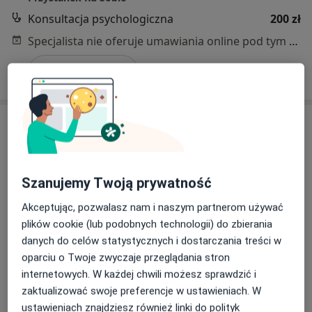
Konsultacja psychologiczna
200 zł
Specjalista nie oferuje umawiania online pod tym adresem.
Poproś o wizytę
Szanujemy Twoją prywatność
Akceptując, pozwalasz nam i naszym partnerom używać
plików cookie (lub podobnych technologii) do zbierania
Bezpieczne płatności
danych do celów statystycznych i dostarczania treści w
mgr Magdalena Duchnowska
oparciu o Twoje zwyczaje przeglądania stron
·
Więcej
Dietetyk
internetowych. W każdej chwili możesz sprawdzić i
37 opinii
zaktualizować swoje preferencje w ustawieniach. W
ustawieniach znajdziesz również linki do polityk