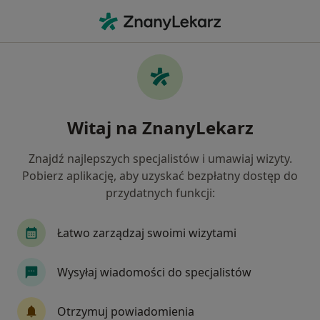
Me
Zaburzenia Nastroju • Mysłowice, śląskie
Filtry
• 1
Ubezpieczenie
Map
Zaburzenia nastroju specjaliści w
Witaj na ZnanyLekarz
Mysłowicach
Jak działają wyniki wyszukiwania
Znajdź najlepszych specjalistów i umawiaj wizyty.
Pobierz aplikację, aby uzyskać bezpłatny dostęp do
przydatnych funkcji:
Jakiego specjalisty szukasz?
Psycholog
Psychoterapeuta
Psycholog dz
Łatwo zarządzaj swoimi wizytami
Wysyłaj wiadomości do specjalistów
Otrzymuj powiadomienia