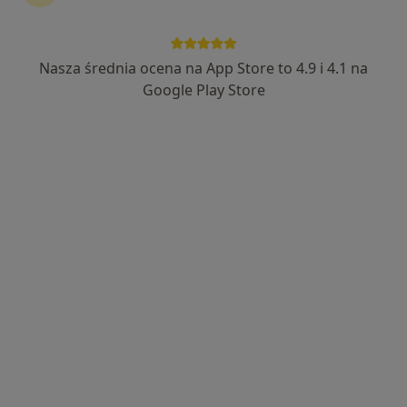
Nasza średnia ocena na App Store to 4.9 i 4.1 na
Google Play Store
Bezpieczne płatności
mgr Wojciech Jerchel
·
Więcej
Psycholog, Psycholog dziecięcy
27 opinii
Adres 1
Adres 2
Online
Fryderyka Chopina 21E/1, Mysłowice
•
Mapa
Gabinet w Mysłowicach w klinice MeaCordis
Psychoterapia indywidualna
200 zł
Specjalista nie oferuje umawiania online pod tym adresem.
Poproś o wizytę