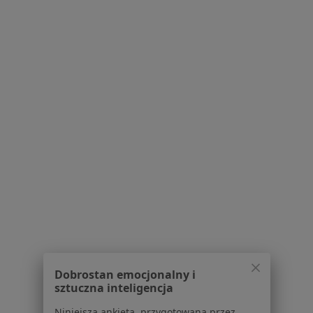
mgr Dawid Czerner
·
Więcej
Psycholog
Stawowa 27, Mysłowice
•
Mapa
Psycholog Dawid Czerner
Konsultacja psychologiczna
50 zł
Specjalista nie oferuje umawiania online pod tym adresem.
Poproś o wizytę
1
2
Powiązane wyszukiwania
W pobliżu Mysłowic
Dobrostan emocjonalny i
sztuczna inteligencja
Zaburzenia nastroju w Katowicach
Niniejsza ankieta, przygotowana przez