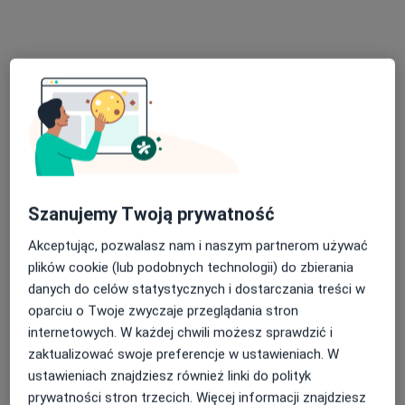
Poproś o wizytę
Szanujemy Twoją prywatność
Bezpieczne płatności
Akceptując, pozwalasz nam i naszym partnerom używać
mgr Marta Dutkowska
plików cookie (lub podobnych technologii) do zbierania
·
Więcej
danych do celów statystycznych i dostarczania treści w
Psychoterapeuta, Psycholog
oparciu o Twoje zwyczaje przeglądania stron
35 opinii
internetowych. W każdej chwili możesz sprawdzić i
Adres
Online
zaktualizować swoje preferencje w ustawieniach. W
ustawieniach znajdziesz również linki do polityk
prywatności stron trzecich. Więcej informacji znajdziesz
Plac Wolności 1
•
Mapa