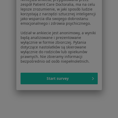
Zaburzenia nastroju w Gliwicach
zespół Patient Care Doctoralia, ma na celu
lepsze zrozumienie, w jaki sposób ludzie
Zaburzenia nastroju w Bielsku-Białej
korzystają z narzędzi sztucznej inteligencji
jako wsparcia dla swojego dobrostanu
Zaburzenia nastroju w Tychach
emocjonalnego i zdrowia psychicznego.
Zaburzenia nastroju w Sosnowcu
Udział w ankiecie jest anonimowy, a wyniki
będą analizowane i prezentowane
Więcej (14)
wyłącznie w formie zbiorczej. Pytania
Więcej w kategorii: W pobliżu Mysłowic
dotyczące nastolatków są skierowane
wyłącznie do rodziców lub opiekunów
Schorzenia w Mysłowicach
prawnych. Nie zbieramy informacji
bezpośrednio od osób niepełnoletnich.
Zaburzenia lękowe w Mysłowicach
Kryzys emocjonalny w Mysłowicach
Start survey
Depresja w Mysłowicach
Lęki w Mysłowicach
Zaburzenia emocjonalne w Mysłowicach
Więcej (15)
Więcej w kategorii: Schorzenia w Mysłowicac