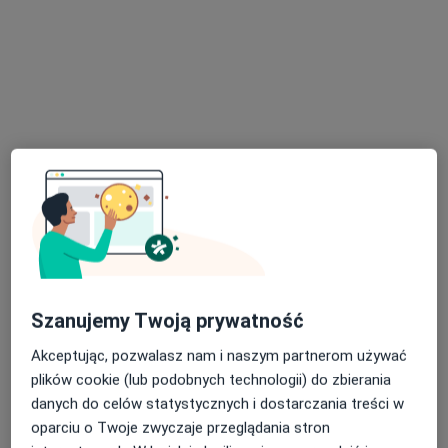
Rynek 14, Tarnowskie Góry
•
Mapa
" Jak Rosną Skrzydła" Prywatny Ośrodek Psychoterapii - Hanna Bartkowiak-Szwarc
Konsultacja psychologiczna
250 zł
Specjalista nie oferuje umawiania online pod tym adresem.
Poproś o wizytę
Szanujemy Twoją prywatność
Akceptując, pozwalasz nam i naszym partnerom używać
plików cookie (lub podobnych technologii) do zbierania
danych do celów statystycznych i dostarczania treści w
Bezpieczne płatności
oparciu o Twoje zwyczaje przeglądania stron
mgr Agata Glenszczyk