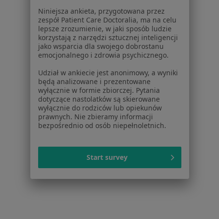
Powiązane wyszukiwania
Niniejsza ankieta, przygotowana przez
zespół Patient Care Doctoralia, ma na celu
W pobliżu Tarnowskich Gór
lepsze zrozumienie, w jaki sposób ludzie
Zaburzenia nastroju w Katowicach
korzystają z narzędzi sztucznej inteligencji
jako wsparcia dla swojego dobrostanu
Zaburzenia nastroju w Gliwicach
emocjonalnego i zdrowia psychicznego.
Zaburzenia nastroju w Tychach
Udział w ankiecie jest anonimowy, a wyniki
będą analizowane i prezentowane
Zaburzenia nastroju w Sosnowcu
wyłącznie w formie zbiorczej. Pytania
dotyczące nastolatków są skierowane
Zaburzenia nastroju w Częstochowie
wyłącznie do rodziców lub opiekunów
prawnych. Nie zbieramy informacji
Więcej (14)
bezpośrednio od osób niepełnoletnich.
Więcej w kategorii: W pobliżu Tarnowskich Gó
Schorzenia w Tarnowskich Górach
Start survey
Zaburzenia lękowe w Tarnowskich Górach
Depresja w Tarnowskich Górach
Zaburzenia emocjonalne w Tarnowskich Górach