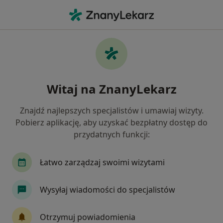
Me
Zaburzenia Nastroju • Tarnowskie Góry, śląskie
Filtry
• 1
Ubezpieczenie
Map
Zaburzenia nastroju specjaliści w
Witaj na ZnanyLekarz
Tarnowskich Górach
Jak działają wyniki wyszukiwania
Znajdź najlepszych specjalistów i umawiaj wizyty.
Pobierz aplikację, aby uzyskać bezpłatny dostęp do
przydatnych funkcji:
Jakiego specjalisty szukasz?
Psycholog
Psychoterapeuta
Psycholog dz
Łatwo zarządzaj swoimi wizytami
Wysyłaj wiadomości do specjalistów
Otrzymuj powiadomienia