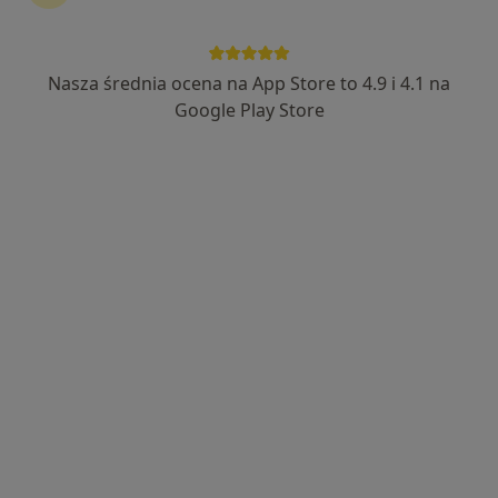
Nasza średnia ocena na App Store to 4.9 i 4.1 na
Google Play Store
Bezpieczne płatności
mgr Katarzyna Godlewska
·
Więcej
Psycholog, Psychotraumatolog
5 opinii
Popularny specjalista: pacjenci chętnie płacą
online
Adres
Online
Styczyńskiego 1/lok 6a, Tarnowskie Góry
•
Mapa
Twoja Zielona Przestrzeń
Konsultacja psychologiczna
180 zł
Specjalista nie oferuje umawiania online pod tym adresem.