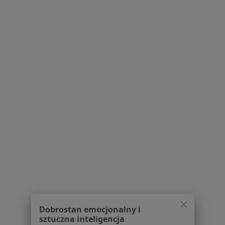
mgr Oliwia Walasek
·
Więcej
Psycholog, Psychoterapeuta
33 opinie
Adres 1
Adres 2
Online
Pyskowicka, Tarnowskie Góry
•
Mapa
Wielospecjalistyczny Szpital Powiatowy S.A. im. dr B. Hagera
Badanie MMPI-2
600 zł
Specjalista nie oferuje umawiania online pod tym adresem.
Poproś o wizytę
1
2
3
Dobrostan emocjonalny i
sztuczna inteligencja