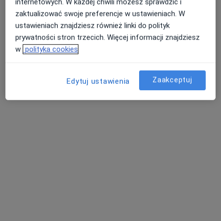
internetowych. W każdej chwili możesz sprawdzić i
·
Więcej
Psycholog, Psycholog dziecięcy
zaktualizować swoje preferencje w ustawieniach. W
5 opinii
ustawieniach znajdziesz również linki do polityk
prywatności stron trzecich. Więcej informacji znajdziesz
Adres 1
Adres 2
w
polityka cookies
Piastowska 11, Tarnowskie Góry
•
Mapa
Zaakceptuj
Centrum Medyczne HugCare
Edytuj ustawienia
Konsultacja psychologiczna (pierwsza wizyta)
200 zł
Specjalista nie oferuje umawiania online pod tym adresem.
Poproś o wizytę