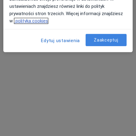
ustawieniach znajdziesz również linki do polityk
Adres
Online 1
Online 2
prywatności stron trzecich. Więcej informacji znajdziesz
w
polityka cookies
Kazimierza Pułaskiego 17, Zabrze
•
Mapa
G-Home Centrum Psychologiczno-Medyczne
Zaakceptuj
Edytuj ustawienia
Konsultacja psychologiczna
220 zł
Specjalista nie oferuje umawiania online pod tym adresem.
Poproś o wizytę
mgr Michał Wieczorkowski