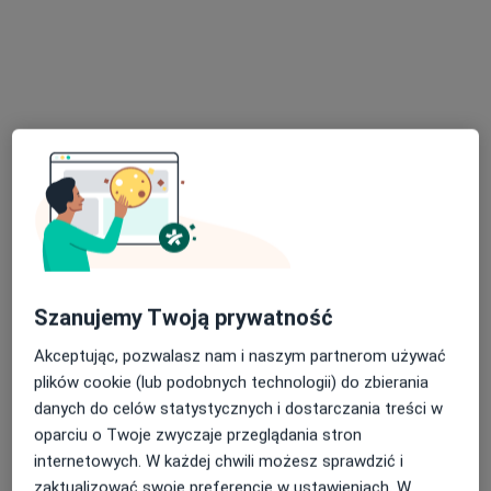
Kazimierza Pułaskiego 17, Zabrze
•
Mapa
G-Home Centrum Psychologiczno-Medyczne
Konsultacja psychologiczna online
220 zł
Specjalista nie oferuje umawiania online pod tym adresem.
Poproś o wizytę
Szanujemy Twoją prywatność
Akceptując, pozwalasz nam i naszym partnerom używać
plików cookie (lub podobnych technologii) do zbierania
Bezpieczne płatności
danych do celów statystycznych i dostarczania treści w
mgr Justyna Kalinowska
oparciu o Twoje zwyczaje przeglądania stron
·
Więcej
Psycholog
internetowych. W każdej chwili możesz sprawdzić i
17 opinii
zaktualizować swoje preferencje w ustawieniach. W