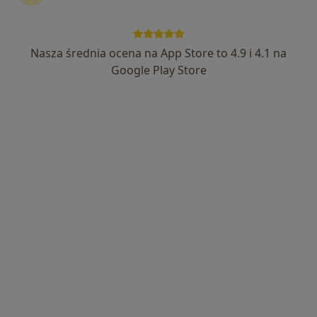
Nasza średnia ocena na App Store to 4.9 i 4.1 na
Google Play Store
Bezpieczne płatności
mgr Angelika Kamińska
·
Więcej
Psycholog
29 opinii
Adres
Online 1
Online 2
Online 3
Kazimierza Pułaskiego 17, Zabrze
•
Mapa
G-Home Centrum Psychologiczno-Medyczne
Konsultacja psychologiczna online
220 zł
Specjalista nie oferuje umawiania online pod tym adresem.
Poproś o wizytę