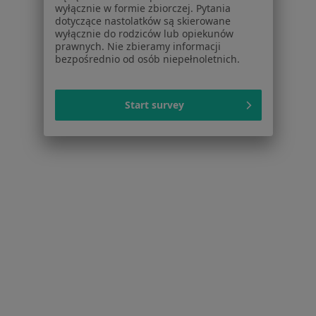
wyłącznie w formie zbiorczej. Pytania
Zaburzenia nastroju w Bytomiu
dotyczące nastolatków są skierowane
wyłącznie do rodziców lub opiekunów
Więcej (14)
prawnych. Nie zbieramy informacji
Więcej w kategorii: W pobliżu Rudy Śląskiej
bezpośrednio od osób niepełnoletnich.
Schorzenia w Rudzie Śląskiej
Kryzys emocjonalny w Rudzie Śląskiej
Start survey
Zaburzenia emocjonalne w Rudzie Śląskiej
Depresja w Rudzie Śląskiej
Zaburzenia lękowe w Rudzie Śląskiej
Lęki w Rudzie Śląskiej
Więcej (15)
Więcej w kategorii: Schorzenia w Rudzie Śląsk
Zaburzenia Nastroju Specjaliści W Rudzie Śląskiej