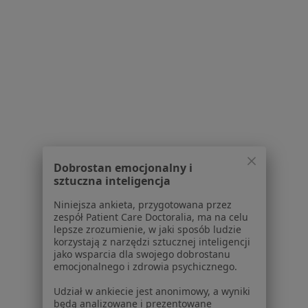
Holum Terapie Naturalne
Konsultacja psychologiczna
220 zł
Specjalista nie oferuje umawiania online pod tym adresem.
Poproś o wizytę
1
2
3
4
5
6
8
Dobrostan emocjonalny i
Powiązane wyszukiwania
sztuczna inteligencja
W pobliżu Rudy Śląskiej
Niniejsza ankieta, przygotowana przez
zespół Patient Care Doctoralia, ma na celu
Zaburzenia nastroju w Katowicach
lepsze zrozumienie, w jaki sposób ludzie
korzystają z narzędzi sztucznej inteligencji
Zaburzenia nastroju w Gliwicach
jako wsparcia dla swojego dobrostanu
emocjonalnego i zdrowia psychicznego.
Zaburzenia nastroju w Tychach
Udział w ankiecie jest anonimowy, a wyniki
Zaburzenia nastroju w Sosnowcu
będą analizowane i prezentowane