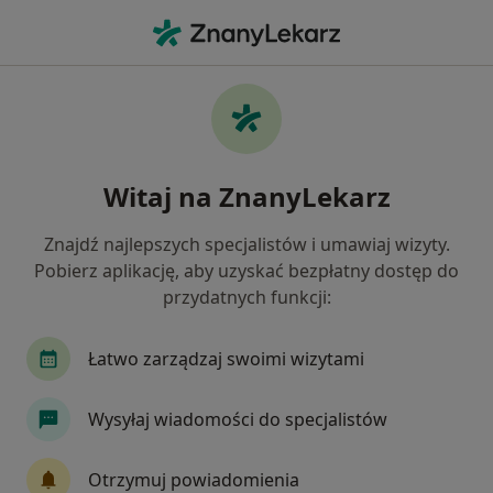
Me
Zaburzenia Nastroju • Ruda Śląska, śląskie
Filtry
• 1
Ubezpieczenie
Map
Zaburzenia nastroju specjaliści w Rudzie
Witaj na ZnanyLekarz
Śląskiej
Jak działają wyniki wyszukiwania
Znajdź najlepszych specjalistów i umawiaj wizyty.
Pobierz aplikację, aby uzyskać bezpłatny dostęp do
przydatnych funkcji:
Jakiego specjalisty szukasz?
Psycholog
Psychoterapeuta
Psycholog dz
Łatwo zarządzaj swoimi wizytami
Wysyłaj wiadomości do specjalistów
Otrzymuj powiadomienia