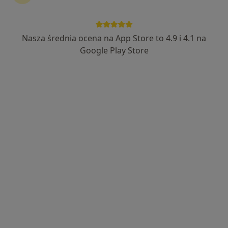
Nasza średnia ocena na App Store to 4.9 i 4.1 na
mgr Justyna Czerwińska-Szczuka
Google Play Store
·
Więcej
Psychoterapeuta
17 opinii
Adres
Online
Wielka Skotnica 96/6, Mysłowice
•
Mapa
Centum Psychoterapii Calmeo
Konsultacja psychologiczna
200 zł
Specjalista nie oferuje umawiania online pod tym adresem.
Poproś o wizytę