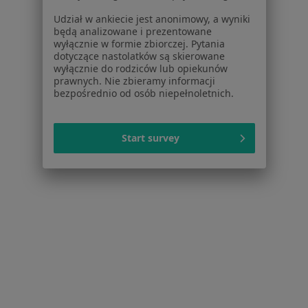
Schorzenia w Mysłowicach
Udział w ankiecie jest anonimowy, a wyniki
Zaburzenia lękowe w Mysłowicach
będą analizowane i prezentowane
wyłącznie w formie zbiorczej. Pytania
Kryzys emocjonalny w Mysłowicach
dotyczące nastolatków są skierowane
wyłącznie do rodziców lub opiekunów
Zaburzenia nastroju w Mysłowicach
prawnych. Nie zbieramy informacji
bezpośrednio od osób niepełnoletnich.
Depresja w Mysłowicach
Lęki w Mysłowicach
Start survey
Więcej (15)
Więcej w kategorii: Schorzenia w Mysłowicac
Fobie Specjaliści W Mysłowicach