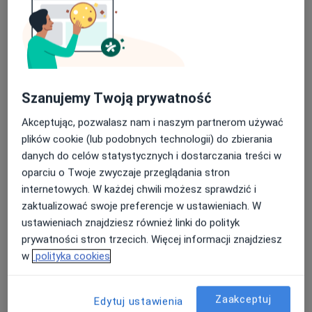
Szanujemy Twoją prywatność
Akceptując, pozwalasz nam i naszym partnerom używać
plików cookie (lub podobnych technologii) do zbierania
lek. Magdalena Agnieszka Garbacz-
danych do celów statystycznych i dostarczania treści w
Michaluk
oparciu o Twoje zwyczaje przeglądania stron
·
Więcej
Psychiatra
internetowych. W każdej chwili możesz sprawdzić i
652 opinie
zaktualizować swoje preferencje w ustawieniach. W
ustawieniach znajdziesz również linki do polityk
Mikołowska 38, Mysłowice
•
Mapa
prywatności stron trzecich. Więcej informacji znajdziesz
CENTRUM MEDYCZNE GAVITA
w
polityka cookies
Konsultacja psychiatryczna
300 zł
Specjalista nie oferuje umawiania online pod tym adresem.
Zaakceptuj
Edytuj ustawienia