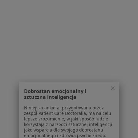
Brak dostępnych specjalistów z wolnymi terminami w tym centrum medycznym.
Pokaż profil
Powiązane wyszukiwania
W pobliżu Mysłowic
Fobie w Katowicach
Fobie w Gliwicach
Fobie w Bielsku-Białej
Dobrostan emocjonalny i
sztuczna inteligencja
Fobie w Sosnowcu
Niniejsza ankieta, przygotowana przez
Fobie w Bytomiu
zespół Patient Care Doctoralia, ma na celu
lepsze zrozumienie, w jaki sposób ludzie
Więcej (14)
korzystają z narzędzi sztucznej inteligencji
jako wsparcia dla swojego dobrostanu
Więcej w kategorii: W pobliżu Mysłowic
emocjonalnego i zdrowia psychicznego.