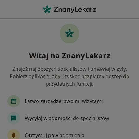
Me
Fobie • Mysłowice, śląskie
Filtry
• 1
Ubezpieczenie
Map
Fobie specjaliści w Mysłowicach
Witaj na ZnanyLekarz
Jak działają wyniki wyszukiwania
Znajdź najlepszych specjalistów i umawiaj wizyty.
Pobierz aplikację, aby uzyskać bezpłatny dostęp do
Jakiego specjalisty szukasz?
przydatnych funkcji:
Psycholog
Psychoterapeuta
Psychiatra
Łatwo zarządzaj swoimi wizytami
Wysyłaj wiadomości do specjalistów
Otrzymuj powiadomienia