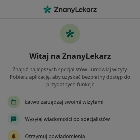
Me
Zaburzenia Miesiączkowania • Gniezno, wielkopolskie
Filtry
• 1
Ubezpieczenie
Map
Zaburzenia miesiączkowania specjaliści w
Witaj na ZnanyLekarz
Gnieznie
Jak działają wyniki wyszukiwania
Znajdź najlepszych specjalistów i umawiaj wizyty.
Pobierz aplikację, aby uzyskać bezpłatny dostęp do
przydatnych funkcji:
Jakiego specjalisty szukasz?
Ginekolog
Dietetyk
Alergolog
Chirur
Łatwo zarządzaj swoimi wizytami
Wysyłaj wiadomości do specjalistów
Otrzymuj powiadomienia