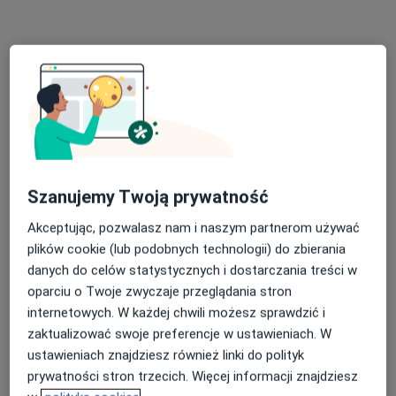
dr n. med. Jakub Lorek
·
Więcej
Ginekolog
Szanujemy Twoją prywatność
165 opinii
Akceptując, pozwalasz nam i naszym partnerom używać
Różana 19, Gniezno
•
Mapa
plików cookie (lub podobnych technologii) do zbierania
HaLo Ortho
danych do celów statystycznych i dostarczania treści w
Konsultacja ginekologiczna
250 zł
oparciu o Twoje zwyczaje przeglądania stron
Specjalista nie oferuje umawiania online pod tym adresem.
internetowych. W każdej chwili możesz sprawdzić i
zaktualizować swoje preferencje w ustawieniach. W
Poproś o wizytę
ustawieniach znajdziesz również linki do polityk
prywatności stron trzecich. Więcej informacji znajdziesz