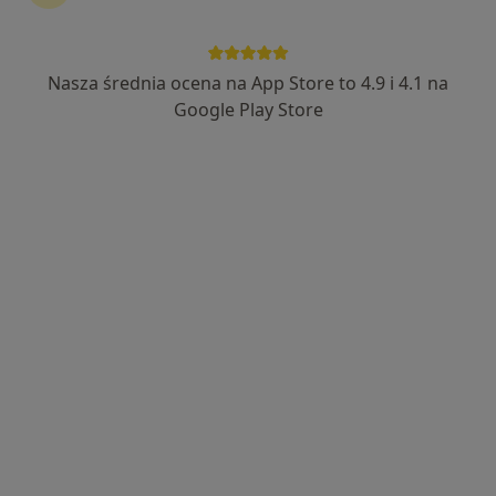
Nasza średnia ocena na App Store to 4.9 i 4.1 na
lek. Aleksandra Lisowska
Google Play Store
·
Więcej
Ginekolog
322 opinie
Rybna 30/5, Gniezno
•
Mapa
Gabinet Lekarski Aleksandra Lisowska
Konsultacja ginekologiczna
Brak ceny
Specjalista nie oferuje umawiania online pod tym adresem.
Poproś o wizytę