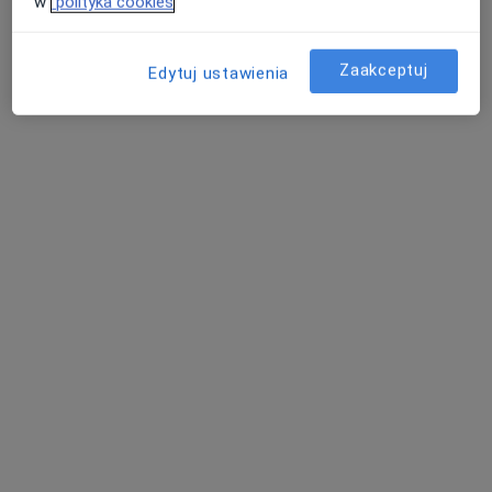
w
polityka cookies
Zaakceptuj
Edytuj ustawienia
dr n. med. Natalia Ignaszak-Goździewicz
·
Więcej
Ginekolog
413 opinii
Świętego Jana 9, Gniezno
•
Mapa
Szpital Pomnik Chrztu Polski w Gnieźnie
Konsultacja ginekologiczna
Brak ceny
Specjalista nie oferuje umawiania online pod tym adresem.
Poproś o wizytę