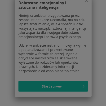
Więcej (13)
Dobrostan emocjonalny i
Więcej w kategorii: Schorzenia w Gnieznie
sztuczna inteligencja
Niniejsza ankieta, przygotowana przez
zespół Patient Care Doctoralia, ma na celu
Strona Główna
Choroby
lepsze zrozumienie, w jaki sposób ludzie
Zaburzenia Miesiączkowania
Gniezno
Zmień miasto
Zmień miasto
korzystają z narzędzi sztucznej inteligencji
jako wsparcia dla swojego dobrostanu
emocjonalnego i zdrowia psychicznego.
Udział w ankiecie jest anonimowy, a wyniki
będą analizowane i prezentowane
wyłącznie w formie zbiorczej. Pytania
dotyczące nastolatków są skierowane
Serwis
wyłącznie do rodziców lub opiekunów
prawnych. Nie zbieramy informacji
Regulamin
bezpośrednio od osób niepełnoletnich.
Polityka prywatności pacjentów
Polityka prywatności profesjonalistów
Start survey
Polityka prywatności dla profesjonalistów, których
dane pozyskaliśmy samodzielnie
Polityka cookies
Jak działają wyniki wyszukiwania