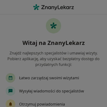
Me
Zaburzenia Lękowe • Krapkowice, opolskie
Filtry
• 1
Mapa
Zaburzenia lękowe specjaliści w
Witaj na ZnanyLekarz
Krapkowicach
Jak działają wyniki wyszukiwania
Znajdź najlepszych specjalistów i umawiaj wizyty.
Pobierz aplikację, aby uzyskać bezpłatny dostęp do
przydatnych funkcji:
Jakiego specjalisty szukasz?
Psycholog
Alergolog
Chirurg
Dermat
Łatwo zarządzaj swoimi wizytami
Wysyłaj wiadomości do specjalistów
Otrzymuj powiadomienia