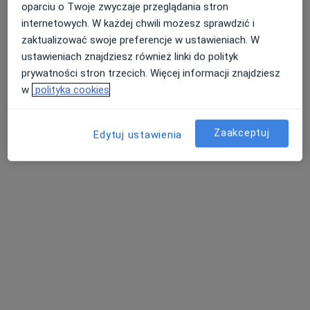
oparciu o Twoje zwyczaje przeglądania stron
internetowych. W każdej chwili możesz sprawdzić i
zaktualizować swoje preferencje w ustawieniach. W
ustawieniach znajdziesz również linki do polityk
prywatności stron trzecich. Więcej informacji znajdziesz
w
polityka cookies
mgr Małgorzata Jagiełło
Zaakceptuj
Edytuj ustawienia
·
Więcej
Psycholog, Psychoterapeuta
36 opinii
Adres
Online
Opolska 79, Krapkowice
•
Mapa
Gabinet Psychoterapii Krapkowice
Konsultacja psychologiczna
200 zł
Specjalista nie oferuje umawiania online pod tym adresem.