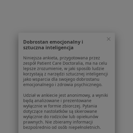
Lekarze
Placówki medyczne
Pytania i odpowiedzi
Usługi i zabiegi
Choroby
Pomoc
Dobrostan emocjonalny i
sztuczna inteligencja
Aplikacje mobilne
Blog dla pacjentów
Niniejsza ankieta, przygotowana przez
zespół Patient Care Doctoralia, ma na celu
Dla profesjonalistów
lepsze zrozumienie, w jaki sposób ludzie
korzystają z narzędzi sztucznej inteligencji
Cennik
jako wsparcia dla swojego dobrostanu
emocjonalnego i zdrowia psychicznego.
Dla lekarzy
Dla placówek medycznych
Udział w ankiecie jest anonimowy, a wyniki
Noa Notes
nowość
będą analizowane i prezentowane
wyłącznie w formie zbiorczej. Pytania
Baza wiedzy
dotyczące nastolatków są skierowane
Centrum Pomocy dla Specjalisty
wyłącznie do rodziców lub opiekunów
prawnych. Nie zbieramy informacji
Kontakt
bezpośrednio od osób niepełnoletnich.
ZnanyLekarz - Strona główna