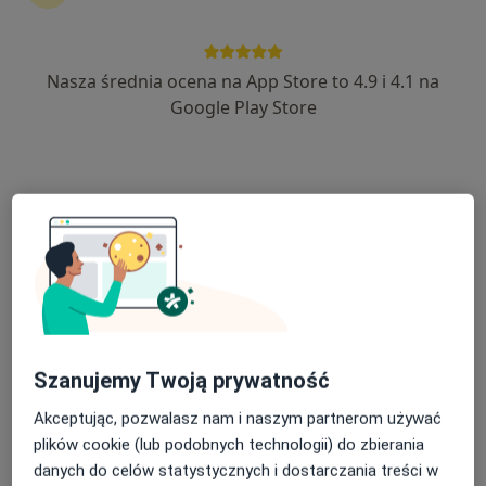
Nasza średnia ocena na App Store to 4.9 i 4.1 na
Google Play Store
Bezpieczne płatności
Katarzyna Pietras
·
Więcej
Psycholog
29 opinii
Adres
Online
Tulipanów 2, Krapkowice
•
Mapa
Kwestia Spokoju
Konsultacja psychologiczna
160 zł
Szanujemy Twoją prywatność
Specjalista nie oferuje umawiania online pod tym adresem.
Akceptując, pozwalasz nam i naszym partnerom używać
Poproś o wizytę
plików cookie (lub podobnych technologii) do zbierania
danych do celów statystycznych i dostarczania treści w