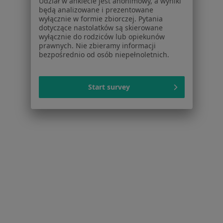
Zaburzenia emocjonalne w Puławach
Udział w ankiecie jest anonimowy, a wyniki
będą analizowane i prezentowane
Więcej (15)
wyłącznie w formie zbiorczej. Pytania
dotyczące nastolatków są skierowane
Więcej w kategorii: Schorzenia w Puławach
wyłącznie do rodziców lub opiekunów
prawnych. Nie zbieramy informacji
bezpośrednio od osób niepełnoletnich.
Zaburzenia Lękowe Specjaliści W Puławach
Start survey
Serwis
Regulamin
Polityka prywatności pacjentów
Polityka prywatności profesjonalistów
Polityka prywatności dla profesjonalistów, których
dane pozyskaliśmy samodzielnie
Polityka cookies