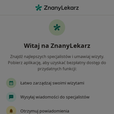
Me
Zaburzenia Lękowe • Puławy, lubelskie
Filtry
• 1
Mapa
Zaburzenia lękowe specjaliści w Puławach
Witaj na ZnanyLekarz
Jak działają wyniki wyszukiwania
Znajdź najlepszych specjalistów i umawiaj wizyty.
Pobierz aplikację, aby uzyskać bezpłatny dostęp do
Jakiego specjalisty szukasz?
przydatnych funkcji:
Psycholog
Psychiatra
Psychoterapeuta
Łatwo zarządzaj swoimi wizytami
Wysyłaj wiadomości do specjalistów
Otrzymuj powiadomienia