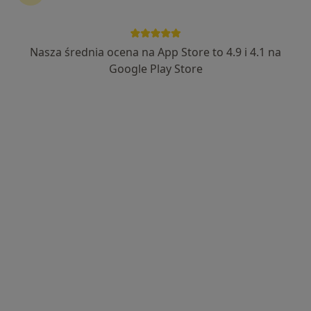
Nasza średnia ocena na App Store to 4.9 i 4.1 na
Bezpieczne płatności
Google Play Store
lek. Maciej Skałecki
·
Więcej
Psychiatra
16 opinii
Zielona 19, Puławy
•
Mapa
Aurum Vita Centrum Psychiatrii, Psychologii i Geriatrii - Puławy ul. Zielona 19
Konsultacja psychiatryczna
250 zł
Specjalista nie oferuje umawiania online pod tym adresem.
Poproś o wizytę