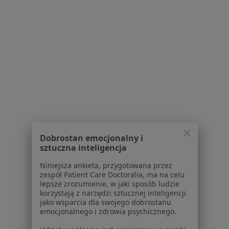
W pobliżu Puław
Zaburzenia lękowe w Lublinie
Zaburzenia lękowe w Lubartowie
Zaburzenia lękowe w
Zaburzenia lękowe w Kozienicach
Zaburzenia lękowe w Garwolinie
Więcej (7)
Więcej w kategorii: W pobliżu Puław
Dobrostan emocjonalny i
Schorzenia w Puławach
sztuczna inteligencja
Kryzys emocjonalny w Puławach
Niniejsza ankieta, przygotowana przez
Zaburzenia psychosomatyczne w Puławach
zespół Patient Care Doctoralia, ma na celu
lepsze zrozumienie, w jaki sposób ludzie
Lęki w Puławach
korzystają z narzędzi sztucznej inteligencji
jako wsparcia dla swojego dobrostanu
Depresja w Puławach
emocjonalnego i zdrowia psychicznego.