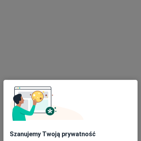
mgr Agnieszka Gałuszka
·
Więcej
Psycholog, Psychotraumatolog
19 opinii
Marszałka Józefa Piłsudskiego 28/lok.204, Puławy
•
Mapa
Gabinet psychologiczny GoodToTalk
Konsultacja psychologiczna
200 zł
Specjalista nie oferuje umawiania online pod tym adresem.
Poproś o wizytę
Szanujemy Twoją prywatność