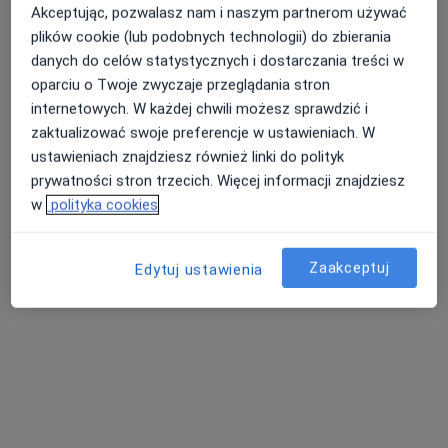
Akceptując, pozwalasz nam i naszym partnerom używać
plików cookie (lub podobnych technologii) do zbierania
danych do celów statystycznych i dostarczania treści w
oparciu o Twoje zwyczaje przeglądania stron
internetowych. W każdej chwili możesz sprawdzić i
zaktualizować swoje preferencje w ustawieniach. W
mgr Natalia Lisowska
ustawieniach znajdziesz również linki do polityk
·
Więcej
Psychoterapeuta, Psycholog
prywatności stron trzecich. Więcej informacji znajdziesz
23 opinie
w
polityka cookies
Adres
Online
Zaakceptuj
Edytuj ustawienia
Centralna 15, Puławy
•
Mapa
Puławskie Centrum Psychoterapii Psychodynamicznej
Konsultacja psychologiczna online
190 zł
Specjalista nie oferuje umawiania online pod tym adresem.
Poproś o wizytę