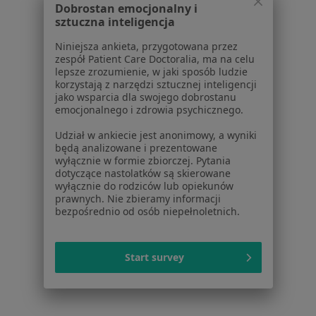
Dobrostan emocjonalny i
sztuczna inteligencja
Zaburzenia emocjonalne w Pleszewie
Niniejsza ankieta, przygotowana przez
Zaburzenia emocjonalne w Kępnie
zespół Patient Care Doctoralia, ma na celu
lepsze zrozumienie, w jaki sposób ludzie
Więcej (14)
korzystają z narzędzi sztucznej inteligencji
Więcej w kategorii: W pobliżu Ostrowa Wielko
jako wsparcia dla swojego dobrostanu
emocjonalnego i zdrowia psychicznego.
Schorzenia w Ostrowie Wielkopolskim
Udział w ankiecie jest anonimowy, a wyniki
Zaburzenia nastroju w Ostrowie Wielkopolskim
będą analizowane i prezentowane
wyłącznie w formie zbiorczej. Pytania
Zaburzenia lękowe w Ostrowie Wielkopolskim
dotyczące nastolatków są skierowane
wyłącznie do rodziców lub opiekunów
Niskie poczucie własnej wartości w Ostrowie
prawnych. Nie zbieramy informacji
Wielkopolskim
bezpośrednio od osób niepełnoletnich.
Depresja w Ostrowie Wielkopolskim
Kryzys emocjonalny w Ostrowie Wielkopolskim
Start survey
Więcej (15)
Więcej w kategorii: Schorzenia w Ostrowie W