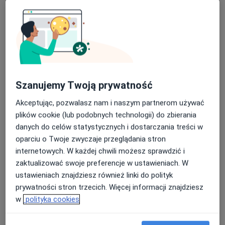
Specjalista nie oferuje umawiania online pod tym adresem.
Poproś o wizytę
Szanujemy Twoją prywatność
Akceptując, pozwalasz nam i naszym partnerom używać
plików cookie (lub podobnych technologii) do zbierania
danych do celów statystycznych i dostarczania treści w
oparciu o Twoje zwyczaje przeglądania stron
Agata Hornik-Marek
internetowych. W każdej chwili możesz sprawdzić i
zaktualizować swoje preferencje w ustawieniach. W
·
Więcej
Psycholog, Psychoterapeuta
ustawieniach znajdziesz również linki do polityk
7 opinii
prywatności stron trzecich. Więcej informacji znajdziesz
Adres
Online
w
polityka cookies