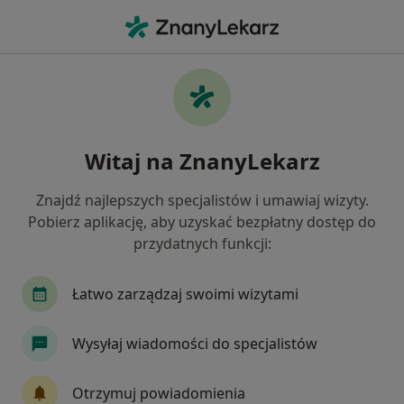
Me
Zaburzenia Emocjonalne • Ostrów Wielkopolski, wielkopolskie
Filtry
• 1
Ubezpieczenie
Map
Zaburzenia emocjonalne specjaliści w
Witaj na ZnanyLekarz
Ostrowie Wielkopolskim
Jak działają wyniki wyszukiwania
Znajdź najlepszych specjalistów i umawiaj wizyty.
Pobierz aplikację, aby uzyskać bezpłatny dostęp do
przydatnych funkcji:
Jakiego specjalisty szukasz?
Psycholog
Psychoterapeuta
Psycholog dz
Łatwo zarządzaj swoimi wizytami
Wysyłaj wiadomości do specjalistów
Otrzymuj powiadomienia