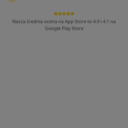
Nasza średnia ocena na App Store to 4.9 i 4.1 na
mgr Blanka Miszkin
Google Play Store
·
Więcej
Psychoterapeuta, Psycholog
8 opinii
Adres
Online
Królowej Jadwigi 29, Ostrów Wielkopolski
•
Mapa
Blanka Miszkin psycholog, psychoterapeuta
Konsultacja psychoterapeutyczna
200 zł
Specjalista nie oferuje umawiania online pod tym adresem.
Poproś o wizytę