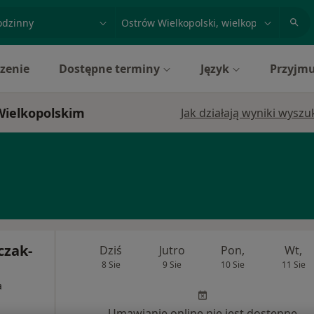
acja, badanie lub nazwisko
miasto lub dzielnica
zenie
Dostępne terminy
Język
Przyjmu
 Wielkopolskim
Jak działają wyniki wysz
czak-
Dziś
Jutro
Pon,
Wt,
8 Sie
9 Sie
10 Sie
11 Sie
a
Umawianie online nie jest dostępne