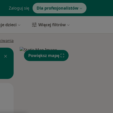
Zaloguj się
Dla profesjonalistów
je dzieci
Więcej filtrów
ukiwania
Powiększ mapę
Śr,
Czw,
Pt,
12 Sie
13 Sie
14 Sie