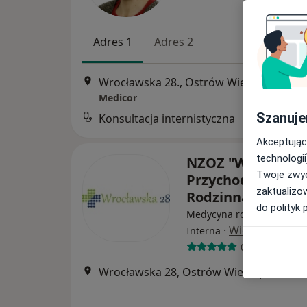
Adres 1
Adres 2
Wrocławska 28., Ostrów Wielkopolski
•
Medicor
Szanuje
Konsultacja internistyczna
Akceptując
technologii
NZOZ "Wrocławska
Twoje zwyc
Przychodnia Dziec
zaktualizo
Rodzinna
do polityk 
Medycyna rodzinna, Pediat
·
Więcej
Interna
0 opinii
Wrocławska 28, Ostrów Wielkopolski
•
M