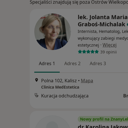
Specjaliści znajdują się poza Ostrów Wielkop
lek. Jolanta Maria
Graboś-Michalak
Internista, Hematolog, Le
wykonujący zabiegi medy
·
Więcej
estetycznej
39 opinii
Adres 1
Adres 2
Adres 3
Polna 102, Kalisz
•
Mapa
Clinica MedEstetica
Kuracja odchudzająca
B
Nowy profil na ZnanyLe
dr Karolina Jakow