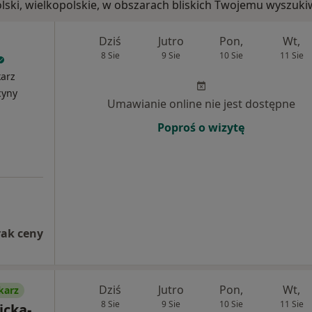
olski, wielkopolskie, w obszarach bliskich Twojemu wyszuki
Dziś
Jutro
Pon,
Wt,
8 Sie
9 Sie
10 Sie
11 Sie
karz
cyny
Umawianie online nie jest dostępne
Poproś o wizytę
rak ceny
Dziś
Jutro
Pon,
Wt,
karz
8 Sie
9 Sie
10 Sie
11 Sie
icka-