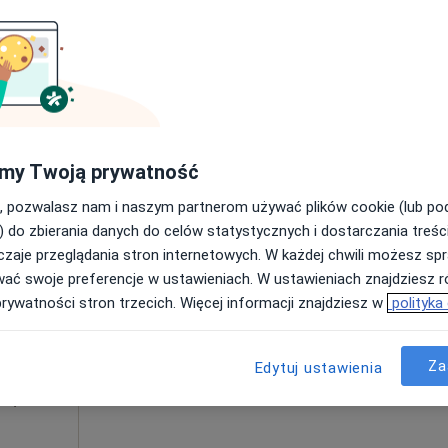
Poproś o wizytę
Mapa
my Twoją prywatność
od 100 zł
, pozwalasz nam i naszym partnerom używać plików cookie (lub p
) do zbierania danych do celów statystycznych i dostarczania treśc
" s.c.
Dziś
Jutro
Pon,
Wt,
zaje przeglądania stron internetowych. W każdej chwili możesz spr
ięca i
8 Sie
9 Sie
10 Sie
11 Sie
wać swoje preferencje w ustawieniach. W ustawieniach znajdziesz ró
prywatności stron trzecich. Więcej informacji znajdziesz w
polityka
ria,
Umawianie online nie jest dostępne
Pokaż profil
Za
Edytuj ustawienia
apa