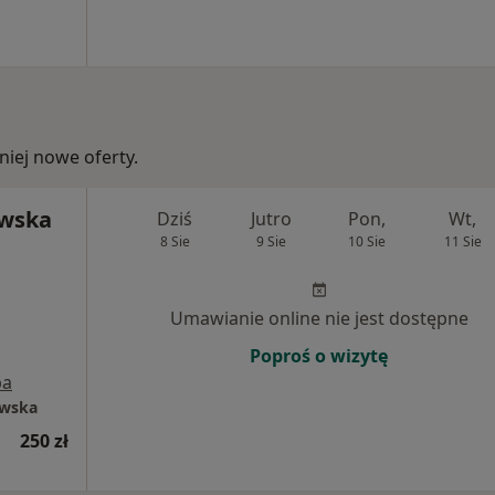
iej nowe oferty.
ewska
Dziś
Jutro
Pon,
Wt,
8 Sie
9 Sie
10 Sie
11 Sie
Umawianie online nie jest dostępne
Poproś o wizytę
pa
ewska
250 zł