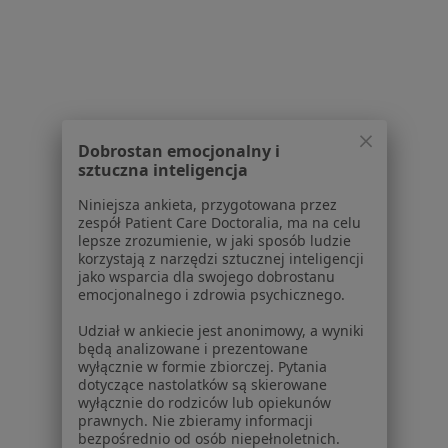
Więcej (15)
Więcej w kategorii: Schorzenia w Ostrowie W
Dda - Dorosłe Dzieci Alkoholików Specjaliści W Ostrowie
Wielkopolskim
Dobrostan emocjonalny i
sztuczna inteligencja
Niniejsza ankieta, przygotowana przez
zespół Patient Care Doctoralia, ma na celu
lepsze zrozumienie, w jaki sposób ludzie
korzystają z narzędzi sztucznej inteligencji
Serwis
jako wsparcia dla swojego dobrostanu
emocjonalnego i zdrowia psychicznego.
Regulamin
Polityka prywatności pacjentów
Udział w ankiecie jest anonimowy, a wyniki
Polityka prywatności profesjonalistów
będą analizowane i prezentowane
wyłącznie w formie zbiorczej. Pytania
Polityka prywatności dla profesjonalistów, których
dotyczące nastolatków są skierowane
dane pozyskaliśmy samodzielnie
wyłącznie do rodziców lub opiekunów
Polityka cookies
prawnych. Nie zbieramy informacji
bezpośrednio od osób niepełnoletnich.
Jak działają wyniki wyszukiwania