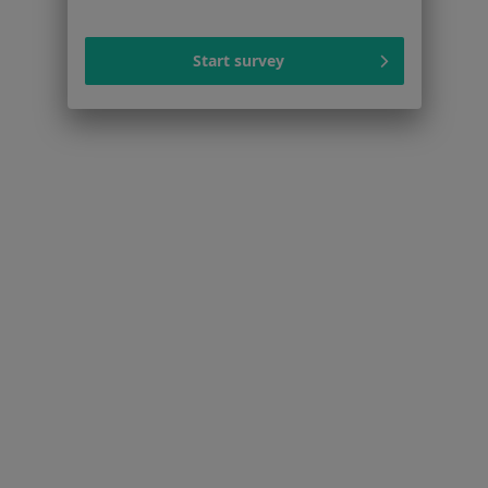
Dostępność
O nas
Start survey
Praca
Rekrutujemy!
Partnerzy
Centrum prasowe
Kontakt
Dla pacjentów
Lekarze
Placówki medyczne
Pytania i odpowiedzi
Usługi i zabiegi
Choroby
Pomoc
Aplikacje mobilne
Blog dla pacjentów
Dla profesjonalistów