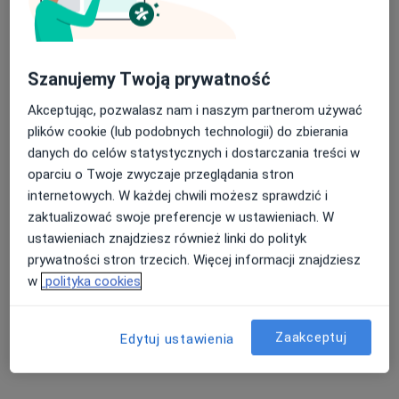
Szanujemy Twoją prywatność
Akceptując, pozwalasz nam i naszym partnerom używać
plików cookie (lub podobnych technologii) do zbierania
danych do celów statystycznych i dostarczania treści w
oparciu o Twoje zwyczaje przeglądania stron
mgr Karolina Małgowska
internetowych. W każdej chwili możesz sprawdzić i
·
Więcej
Psycholog, Psychotraumatolog
zaktualizować swoje preferencje w ustawieniach. W
8 opinii
ustawieniach znajdziesz również linki do polityk
prywatności stron trzecich. Więcej informacji znajdziesz
Adres 1
Adres 2
Online
w
polityka cookies
Józefa Chłopickiego 107, Ostrów Wielkopolski
•
Mapa
Zaakceptuj
Edytuj ustawienia
Centrum Psychoterapii Terapiatuli
Konsultacja psychologiczna
od 250 zł