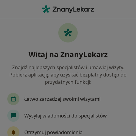
Me
Dda - Dorosłe Dzieci Alkoholików • Ostrów Wielkopolski, wielkopolskie
Filtry
• 1
Ubezpieczenie
Map
DDA - dorosłe dzieci alkoholików specjaliści
Witaj na ZnanyLekarz
w Ostrowie Wielkopolskim
Jak działają wyniki wyszukiwania
Znajdź najlepszych specjalistów i umawiaj wizyty.
Pobierz aplikację, aby uzyskać bezpłatny dostęp do
przydatnych funkcji:
Jakiego specjalisty szukasz?
Psycholog
Psychoterapeuta
Psycholog dz
Łatwo zarządzaj swoimi wizytami
Wysyłaj wiadomości do specjalistów
Otrzymuj powiadomienia