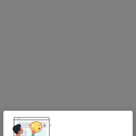
Agata Hornik-Marek
·
Więcej
Psycholog, Psychoterapeuta
7 opinii
Adres
Online
Kolejowa 20/2c, Ostrów Wielkopolski
•
Mapa
Gabinet psychoterapii
Konsultacja psychologiczna
200 zł
Specjalista nie oferuje umawiania online pod tym adresem.
Poproś o wizytę