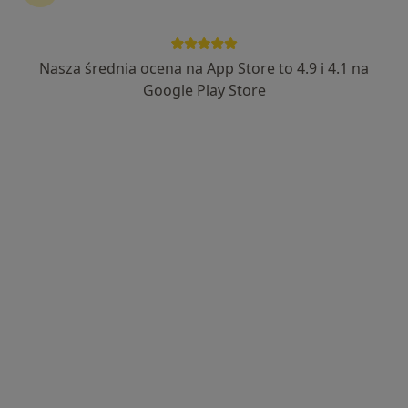
Nasza średnia ocena na App Store to 4.9 i 4.1 na
mgr Katarzyna Potasznik
Google Play Store
·
Więcej
Psycholog
24 opinie
Adres
Online
Czekanów - ul. Środkowa 96, Ostrów Wielkopolski
•
Mapa
Psycholog Kasia Potasznik
Konsultacja psychologiczna
250 zł
Specjalista nie oferuje umawiania online pod tym adresem.
Poproś o wizytę