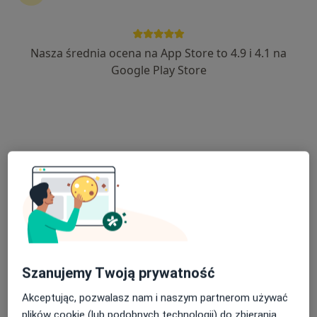
Nasza średnia ocena na App Store to 4.9 i 4.1 na
lek. Dorota Kinga Stepczenko-Jach
Google Play Store
·
Więcej
Okulista, Okulista dziecięcy
148 opinii
Żwirki i Wigury 17, Myślenice
•
Mapa
Gabinet Okulistyczny Kinga Jach
Konsultacja okulistyczna
300 zł
Specjalista nie oferuje umawiania online pod tym adresem.
Poproś o wizytę
Szanujemy Twoją prywatność
Akceptując, pozwalasz nam i naszym partnerom używać
plików cookie (lub podobnych technologii) do zbierania