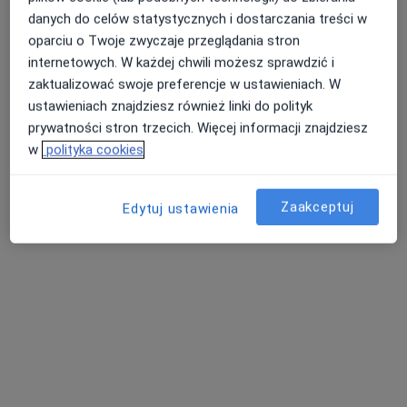
danych do celów statystycznych i dostarczania treści w
oparciu o Twoje zwyczaje przeglądania stron
internetowych. W każdej chwili możesz sprawdzić i
dr n. med. Piotr Piejko
zaktualizować swoje preferencje w ustawieniach. W
·
Więcej
Kardiolog, Internista, Geriatra
ustawieniach znajdziesz również linki do polityk
8 opinii
prywatności stron trzecich. Więcej informacji znajdziesz
Słowackiego 75c, Myślenice
•
Mapa
w
polityka cookies
PARTNER-MED Sylwia Bernat
Konsultacja geriatryczna
300 zł
Zaakceptuj
Edytuj ustawienia
Specjalista nie oferuje umawiania online pod tym adresem.
Poproś o wizytę