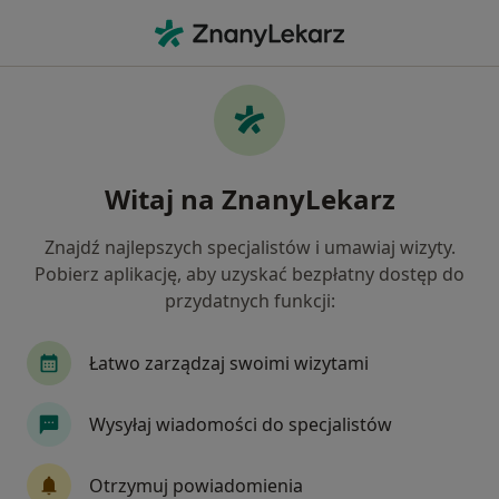
Me
Cukrzyca Typu 1 • Myślenice, małopolskie
Filtry
• 1
Mapa
Cukrzyca typu 1 specjaliści w Myślenicach
Witaj na ZnanyLekarz
Jak działają wyniki wyszukiwania
Znajdź najlepszych specjalistów i umawiaj wizyty.
Pobierz aplikację, aby uzyskać bezpłatny dostęp do
Jakiego specjalisty szukasz?
przydatnych funkcji:
Internista
Kardiolog
Diabetolog
End
Łatwo zarządzaj swoimi wizytami
Wysyłaj wiadomości do specjalistów
Otrzymuj powiadomienia