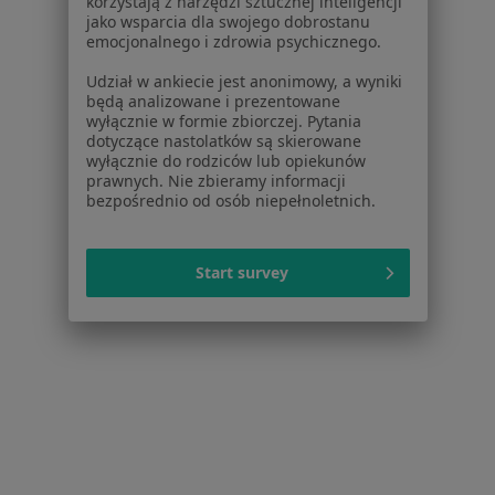
korzystają z narzędzi sztucznej inteligencji
Dla profesjonalistów
jako wsparcia dla swojego dobrostanu
emocjonalnego i zdrowia psychicznego.
Cennik
Udział w ankiecie jest anonimowy, a wyniki
Dla lekarzy
będą analizowane i prezentowane
Dla placówek medycznych
wyłącznie w formie zbiorczej. Pytania
Noa Notes
nowość
dotyczące nastolatków są skierowane
wyłącznie do rodziców lub opiekunów
Baza wiedzy
prawnych. Nie zbieramy informacji
Centrum Pomocy dla Specjalisty
bezpośrednio od osób niepełnoletnich.
Kontakt
ZnanyLekarz - Strona główna
Start survey
ZnanyLekarz Sp. z o.o.
ul. Kolejowa 5/7
01-217 Warszawa, Polska
NIP: ⁠7010224868
KRS: ⁠0000347997
REGON: ⁠142276657
Sąd Rejonowy dla m.st. Warszawy w Warszawie XII