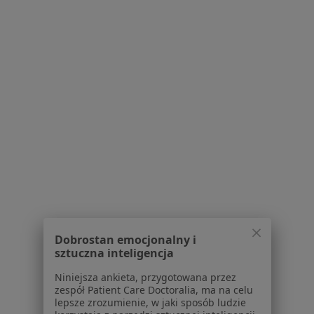
Polityka cookies
Jak działają wyniki wyszukiwania
Dostępność
O nas
Praca
Rekrutujemy!
Partnerzy
Centrum prasowe
Kontakt
Dla pacjentów
Lekarze
Placówki medyczne
Pytania i odpowiedzi
Usługi i zabiegi
Dobrostan emocjonalny i
Choroby
sztuczna inteligencja
Pomoc
Niniejsza ankieta, przygotowana przez
Aplikacje mobilne
zespół Patient Care Doctoralia, ma na celu
Blog dla pacjentów
lepsze zrozumienie, w jaki sposób ludzie