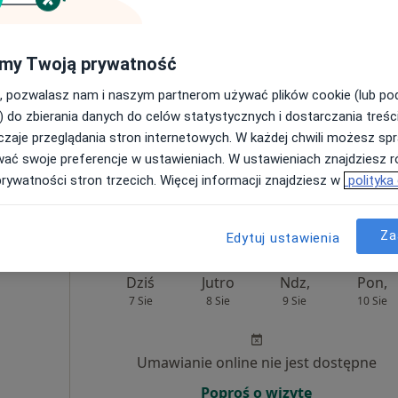
Umawianie online nie jest dostępne
my Twoją prywatność
Poproś o wizytę
, pozwalasz nam i naszym partnerom używać plików cookie (lub p
) do zbierania danych do celów statystycznych i dostarczania treśc
zaje przeglądania stron internetowych. W każdej chwili możesz spr
wać swoje preferencje w ustawieniach. W ustawieniach znajdziesz ró
prywatności stron trzecich. Więcej informacji znajdziesz w
polityka
1 200 zł
Za
Edytuj ustawienia
Dziś
Jutro
Ndz,
Pon,
7 Sie
8 Sie
9 Sie
10 Sie
Umawianie online nie jest dostępne
Poproś o wizytę