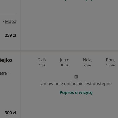
•
Mapa
259 zł
iejko
Dziś
Jutro
Ndz,
Pon,
7 Sie
8 Sie
9 Sie
10 Sie
·
atra
Umawianie online nie jest dostępne
Poproś o wizytę
300 zł