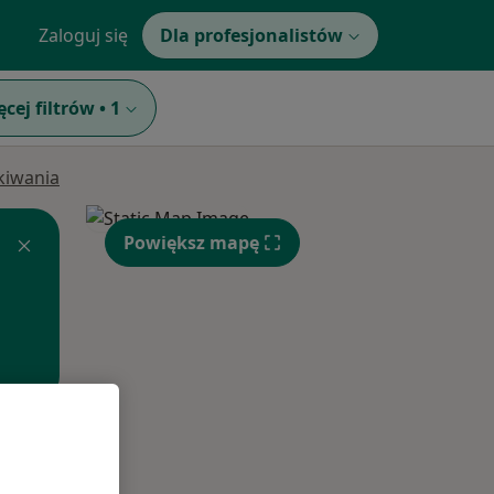
Zaloguj się
Dla profesjonalistów
ęcej filtrów
•
1
ukiwania
Powiększ mapę
Wt,
Śr,
Czw,
11 Sie
12 Sie
13 Sie