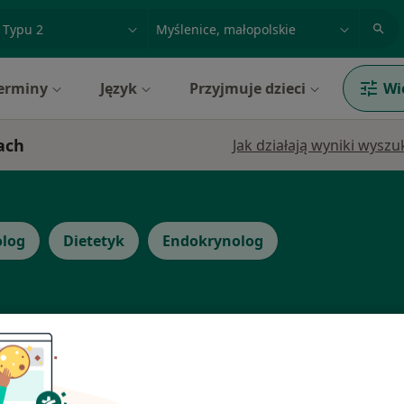
acja, badanie lub nazwisko
miasto lub dzielnica
erminy
Język
Przyjmuje dzieci
Wi
ach
Jak działają wyniki wysz
olog
Dietetyk
Endokrynolog
Dziś
Jutro
Ndz,
Pon,
7 Sie
8 Sie
9 Sie
10 Sie
ystek