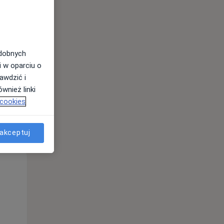
odobnych
i w oparciu o
awdzić i
wnież linki
 cookies
akceptuj
Wt,
Śr,
Czw,
11 Sie
12 Sie
13 Sie