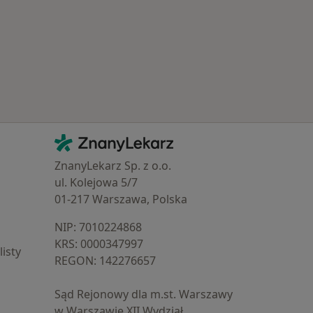
Kontakt
ZnanyLekarz - Strona główna
ZnanyLekarz Sp. z o.o.
ul. Kolejowa 5/7
01-217 Warszawa, Polska
NIP: ⁠7010224868
KRS: ⁠0000347997
isty
REGON: ⁠142276657
Sąd Rejonowy dla m.st. Warszawy
w Warszawie XII Wydział