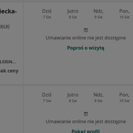
iecka-
Dziś
Jutro
Ndz,
Pon,
7 Sie
8 Sie
9 Sie
10 Sie
ęcej
Umawianie online nie jest dostępne
Poproś o wizytę
Niepubliczny Zakład Opieki Zdrowotnej "POLSIGNAL"
rak ceny
Dziś
Jutro
Ndz,
Pon,
7 Sie
8 Sie
9 Sie
10 Sie
Umawianie online nie jest dostępne
Pokaż profil