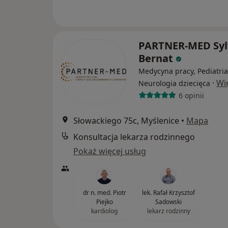
PARTNER-MED Syl
Bernat
Medycyna pracy, Pediatria
·
Wi
Neurologia dziecięca
6 opinii
Słowackiego 75c, Myślenice
•
Mapa
Konsultacja lekarza rodzinnego
Pokaż więcej usług
dr n. med. Piotr
lek. Rafał Krzysztof
Piejko
Sadowski
kardiolog
lekarz rodzinny