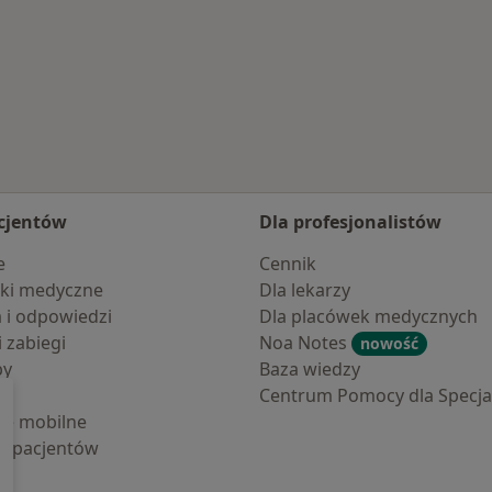
cjentów
Dla profesjonalistów
e
Cennik
ki medyczne
Dla lekarzy
a i odpowiedzi
Dla placówek medycznych
i zabiegi
Noa Notes
nowość
by
Baza wiedzy
Centrum Pomocy dla Specjal
cje mobilne
la pacjentów