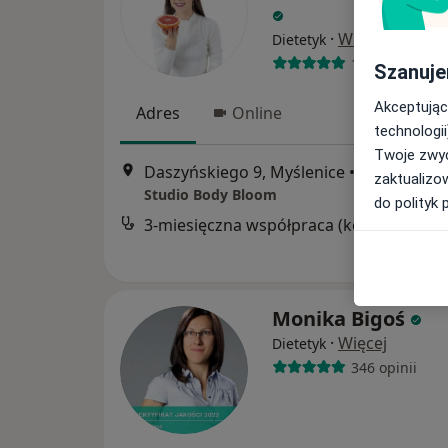
·
Więcej
Dietetyk
177 opinii
Szanuje
Akceptując
Adres
Online
technologii
Twoje zwyc
Daszyńskiego 9, Myślenice
•
Mapa
zaktualizo
Studio Body Bloom
do polityk 
3-miesięczna współpraca (konsultacja + 3x plan żywieniowy + stały kontakt)
Monika Bigoś
·
Więcej
Dietetyk
346 opinii