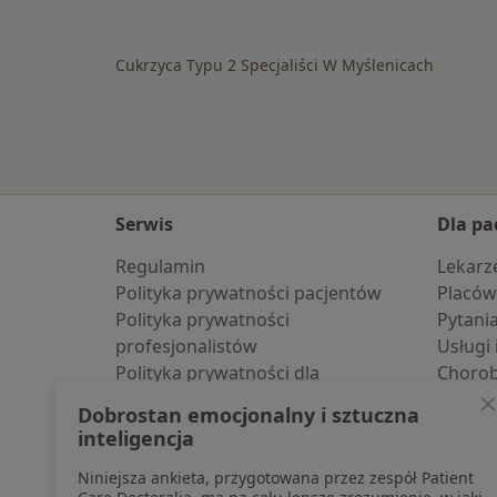
Cukrzyca Typu 2 Specjaliści W Myślenicach
Serwis
Dla pa
Regulamin
Lekarz
Polityka prywatności pacjentów
Placów
Polityka prywatności
Pytani
profesjonalistów
Usługi 
Polityka prywatności dla
Choro
profesjonalistów, których dane
Pomoc
Dobrostan emocjonalny i sztuczna
pozyskaliśmy samodzielnie
Aplika
inteligencja
Polityka cookies
Blog d
Niniejsza ankieta, przygotowana przez zespół Patient
Jak działają wyniki wyszukiwania