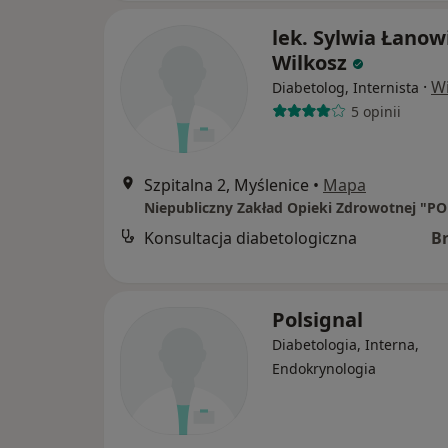
lek. Sylwia Łanow
Wilkosz
·
Wi
Diabetolog, Internista
5 opinii
Szpitalna 2, Myślenice
•
Mapa
Konsultacja diabetologiczna
B
Polsignal
Diabetologia, Interna,
Endokrynologia