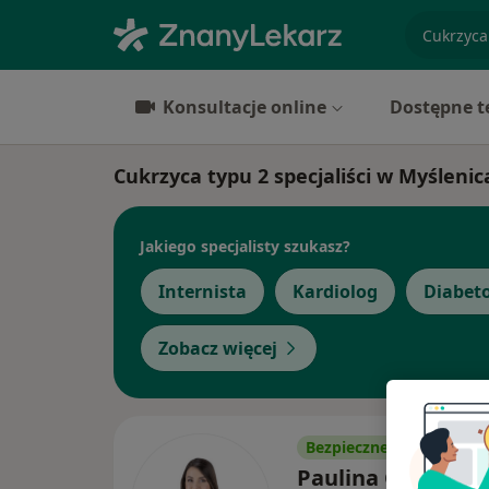
specjaliz
Konsultacje online
Dostępne t
Cukrzyca typu 2 specjaliści w Myślenic
Jakiego specjalisty szukasz?
Internista
Kardiolog
Diabet
Zobacz więcej
Bezpieczne płatności
Paulina Guzik-Krz