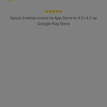
Nasza średnia ocena na App Store to 4.9 i 4.1 na
mgr Mateusz Cichowski
Google Play Store
·
Więcej
Fizjoterapeuta
233 opinie
Aleja Niepodległości 698A, Sopot
•
Mapa
REHAB
Rehabilitacja – terapia indywidualna
180 zł
Specjalista nie oferuje umawiania online pod tym adresem.
Poproś o wizytę