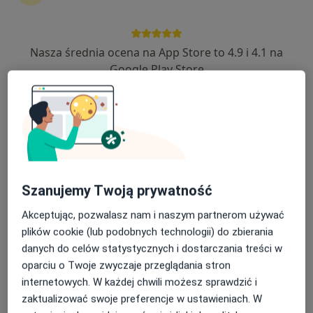
Nasza średnia ocena na App Store to 4.9 i 4.1 na
ORSMED - Centrum Medyczne
Google Play Store
·
Więcej
Stomatologia, Chirurgia, Protetyka
140 opinii
Przemysłowa 3, Chojnice
•
Mapa
Konsultacja kardiologiczna
120 zł
Pokaż więcej usług
Brak dostępnych specjalistów z wolnymi terminami w tym centrum medycznym.
Szanujemy Twoją prywatność
Pokaż profil
Akceptując, pozwalasz nam i naszym partnerom używać
plików cookie (lub podobnych technologii) do zbierania
danych do celów statystycznych i dostarczania treści w
oparciu o Twoje zwyczaje przeglądania stron
internetowych. W każdej chwili możesz sprawdzić i
zaktualizować swoje preferencje w ustawieniach. W