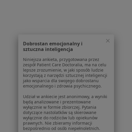
Usługi i zabiegi
Choroby
Pomoc
Aplikacje mobilne
Blog dla pacjentów
Dobrostan emocjonalny i
Dla profesjonalistów
sztuczna inteligencja
Cennik
Niniejsza ankieta, przygotowana przez
Dla lekarzy
zespół Patient Care Doctoralia, ma na celu
lepsze zrozumienie, w jaki sposób ludzie
Dla placówek medycznych
korzystają z narzędzi sztucznej inteligencji
Noa Notes
nowość
jako wsparcia dla swojego dobrostanu
Baza wiedzy
emocjonalnego i zdrowia psychicznego.
Centrum Pomocy dla Specjalisty
Udział w ankiecie jest anonimowy, a wyniki
będą analizowane i prezentowane
Kontakt
wyłącznie w formie zbiorczej. Pytania
ZnanyLekarz - Strona główna
dotyczące nastolatków są skierowane
wyłącznie do rodziców lub opiekunów
ZnanyLekarz Sp. z o.o.
prawnych. Nie zbieramy informacji
ul. Kolejowa 5/7
bezpośrednio od osób niepełnoletnich.