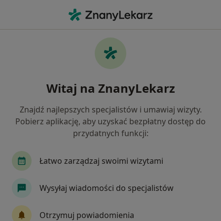
Me
Wady Serca • Chojnice, pomorskie
Filtry
• 1
Ubezpieczenie
Map
Wady serca specjaliści w Chojnicach
Witaj na ZnanyLekarz
Jak działają wyniki wyszukiwania
Znajdź najlepszych specjalistów i umawiaj wizyty.
Pobierz aplikację, aby uzyskać bezpłatny dostęp do
Jakiego specjalisty szukasz?
przydatnych funkcji:
Kardiolog
Internista
Chirurg
Dermat
Łatwo zarządzaj swoimi wizytami
Wysyłaj wiadomości do specjalistów
Otrzymuj powiadomienia