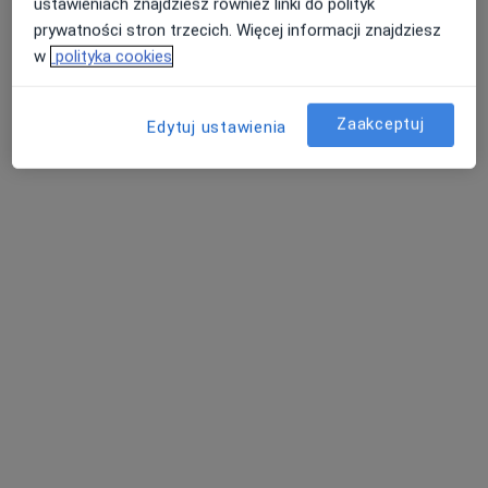
ustawieniach znajdziesz również linki do polityk
prywatności stron trzecich. Więcej informacji znajdziesz
w
polityka cookies
lek. Adam Mądrzejewski
·
Więcej
Kardiolog, Internista
Zaakceptuj
Edytuj ustawienia
10 opinii
Adres 1
Adres 2
Adres 3
Adres 4
Wróblewskiego 15, Chojnice
•
Mapa
Gabinet lekarski
Specjalista nie oferuje umawiania online pod tym adresem.
Poproś o wizytę