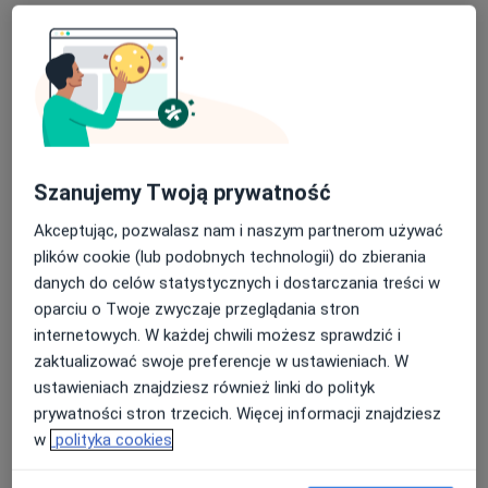
lek. Mateusz Gutkowski
Szanujemy Twoją prywatność
·
Więcej
Neurolog
4 opinie
Akceptując, pozwalasz nam i naszym partnerom używać
plików cookie (lub podobnych technologii) do zbierania
Adres 1
Adres 2
Adres 3
danych do celów statystycznych i dostarczania treści w
oparciu o Twoje zwyczaje przeglądania stron
Leśna 10, Chojnice
•
Mapa
internetowych. W każdej chwili możesz sprawdzić i
Szpital Specjalistyczny im. J. K. Łukowicza w Chojnicach
zaktualizować swoje preferencje w ustawieniach. W
ustawieniach znajdziesz również linki do polityk
Specjalista nie oferuje umawiania online pod tym adresem.
prywatności stron trzecich. Więcej informacji znajdziesz
Poproś o wizytę
w
polityka cookies