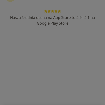
Nasza średnia ocena na App Store to 4.9 i 4.1 na
mgr Katarzyna Śliwicka
Google Play Store
·
Więcej
Fizjoterapeuta
1 opinia
Adres
Online
ul.Młodzieżowa 25m8, Chojnice
•
Mapa
FizjoHome Indywidualna Praktyka Fizjoterapeutyczna . Fizjoterapia w domu pacjenta.
Konsultacja fizjoterapeutyczna
120 zł
Specjalista nie oferuje umawiania online pod tym adresem.
Poproś o wizytę