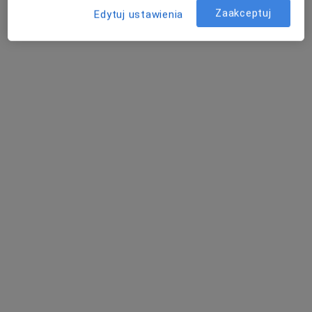
Zaakceptuj
Edytuj ustawienia
mgr Agnieszka Mucha
·
Więcej
Psycholog
10 opinii
31 Stycznia 31, Chojnice
•
Mapa
Agnieszka Mucha Neuropsycholog Chojnice
Konsultacja psychologiczna
150 zł
Specjalista nie oferuje umawiania online pod tym adresem.
Poproś o wizytę