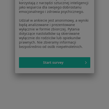
korzystają z narzędzi sztucznej inteligencji
Dla pacjentów
jako wsparcia dla swojego dobrostanu
emocjonalnego i zdrowia psychicznego.
Lekarze
Placówki medyczne
Udział w ankiecie jest anonimowy, a wyniki
będą analizowane i prezentowane
Pytania i odpowiedzi
wyłącznie w formie zbiorczej. Pytania
Usługi i zabiegi
dotyczące nastolatków są skierowane
Choroby
wyłącznie do rodziców lub opiekunów
prawnych. Nie zbieramy informacji
Pomoc
bezpośrednio od osób niepełnoletnich.
Aplikacje mobilne
Blog dla pacjentów
Start survey
Dla profesjonalistów
Cennik
Dla lekarzy
Dla placówek medycznych
Noa Notes
nowość
Baza wiedzy
Centrum Pomocy dla Specjalisty