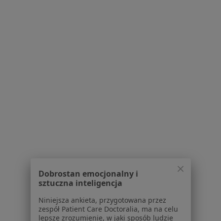
Serwis
Regulamin
Polityka prywatności pacjentów
Polityka prywatności profesjonalistów
Polityka prywatności dla profesjonalistów, których
dane pozyskaliśmy samodzielnie
Polityka cookies
Jak działają wyniki wyszukiwania
Dostępność
O nas
Dobrostan emocjonalny i
Praca
Rekrutujemy!
sztuczna inteligencja
Partnerzy
Centrum prasowe
Niniejsza ankieta, przygotowana przez
zespół Patient Care Doctoralia, ma na celu
Kontakt
lepsze zrozumienie, w jaki sposób ludzie