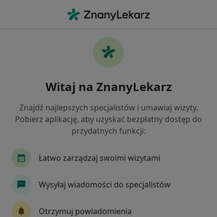
Me
Stwardnienie Zanikowe Boczne • Chojnice, pomorskie
Filtry
• 1
Ubezpieczenie
Map
Stwardnienie zanikowe boczne specjaliści w
Witaj na ZnanyLekarz
Chojnicach
Jak działają wyniki wyszukiwania
Znajdź najlepszych specjalistów i umawiaj wizyty.
Pobierz aplikację, aby uzyskać bezpłatny dostęp do
przydatnych funkcji:
Jakiego specjalisty szukasz?
Neurolog
Chirurg
Dermatolog
Ortop
Łatwo zarządzaj swoimi wizytami
Wysyłaj wiadomości do specjalistów
Otrzymuj powiadomienia