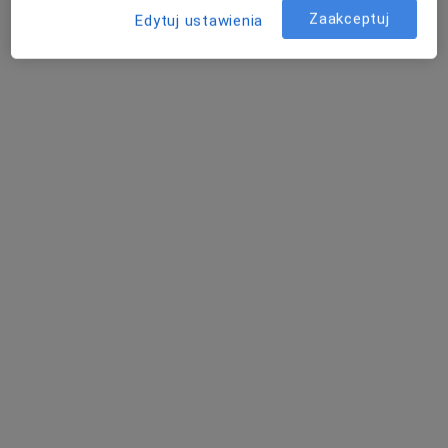
Zaakceptuj
Edytuj ustawienia
mgr Agnieszka Mucha
·
Więcej
Psycholog
10 opinii
31 Stycznia 31, Chojnice
•
Mapa
Agnieszka Mucha Neuropsycholog Chojnice
Konsultacja psychologiczna
150 zł
Specjalista nie oferuje umawiania online pod tym adresem.
Poproś o wizytę