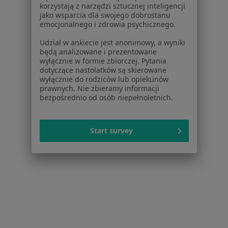
korzystają z narzędzi sztucznej inteligencji
Dla pacjentów
jako wsparcia dla swojego dobrostanu
emocjonalnego i zdrowia psychicznego.
Lekarze
Placówki medyczne
Udział w ankiecie jest anonimowy, a wyniki
będą analizowane i prezentowane
Pytania i odpowiedzi
wyłącznie w formie zbiorczej. Pytania
Usługi i zabiegi
dotyczące nastolatków są skierowane
Choroby
wyłącznie do rodziców lub opiekunów
prawnych. Nie zbieramy informacji
Pomoc
bezpośrednio od osób niepełnoletnich.
Aplikacje mobilne
Blog dla pacjentów
Start survey
Dla profesjonalistów
Cennik
Dla lekarzy
Dla placówek medycznych
Noa Notes
nowość
Baza wiedzy
Centrum Pomocy dla Specjalisty