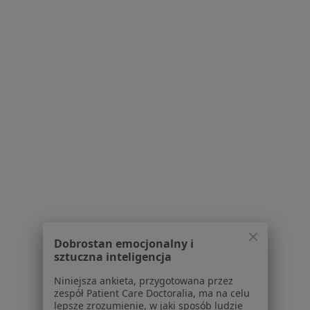
Serwis
Regulamin
Polityka prywatności pacjentów
Polityka prywatności profesjonalistów
Polityka prywatności dla profesjonalistów, których
dane pozyskaliśmy samodzielnie
Polityka cookies
Jak działają wyniki wyszukiwania
Dostępność
O nas
Dobrostan emocjonalny i
Praca
Rekrutujemy!
sztuczna inteligencja
Partnerzy
Centrum prasowe
Niniejsza ankieta, przygotowana przez
zespół Patient Care Doctoralia, ma na celu
Kontakt
lepsze zrozumienie, w jaki sposób ludzie