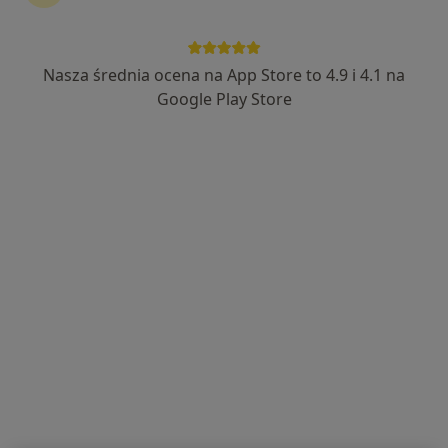
Nasza średnia ocena na App Store to 4.9 i 4.1 na
mgr Katarzyna Śliwicka
Google Play Store
·
Więcej
Fizjoterapeuta
1 opinia
Adres
Online
ul.Młodzieżowa 25m8, Chojnice
•
Mapa
FizjoHome Indywidualna Praktyka Fizjoterapeutyczna . Fizjoterapia w domu pacjenta.
Konsultacja fizjoterapeutyczna
120 zł
Specjalista nie oferuje umawiania online pod tym adresem.
Poproś o wizytę