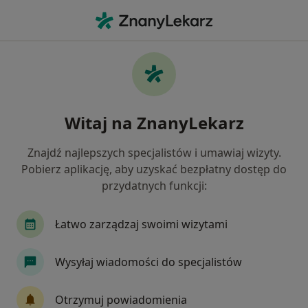
Me
Stwardnienie Rozsiane • Chojnice, pomorskie
Filtry
• 1
Ubezpieczenie
Map
Stwardnienie rozsiane specjaliści w
Witaj na ZnanyLekarz
Chojnicach
Jak działają wyniki wyszukiwania
Znajdź najlepszych specjalistów i umawiaj wizyty.
Pobierz aplikację, aby uzyskać bezpłatny dostęp do
przydatnych funkcji:
Jakiego specjalisty szukasz?
Neurolog
Chirurg
Dermatolog
Ortop
Łatwo zarządzaj swoimi wizytami
Wysyłaj wiadomości do specjalistów
Otrzymuj powiadomienia