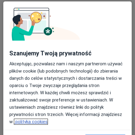
lek. Mateusz Gutkowski
Szanujemy Twoją prywatność
·
Więcej
Neurolog
4 opinie
Akceptując, pozwalasz nam i naszym partnerom używać
plików cookie (lub podobnych technologii) do zbierania
Adres 1
Adres 2
Adres 3
danych do celów statystycznych i dostarczania treści w
oparciu o Twoje zwyczaje przeglądania stron
Leśna 10, Chojnice
•
Mapa
internetowych. W każdej chwili możesz sprawdzić i
Szpital Specjalistyczny im. J. K. Łukowicza w Chojnicach
zaktualizować swoje preferencje w ustawieniach. W
ustawieniach znajdziesz również linki do polityk
Specjalista nie oferuje umawiania online pod tym adresem.
prywatności stron trzecich. Więcej informacji znajdziesz
Poproś o wizytę
w
polityka cookies